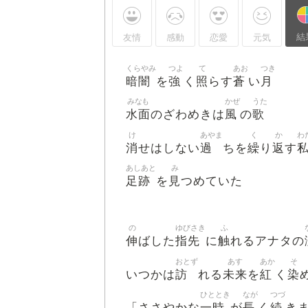
結
友情
感動
恋愛
元気
くらやみ
つよ
て
あお
つき
暗闇
強
照
蒼
月
を
く
らす
い
みなも
かぜ
うた
水面
風
歌
のざわめきは
の
け
あやま
く
か
わ
消
過
繰
返
せはしない
ちを
り
す
あしあと
み
足跡
見
を
つめていた
の
ゆびさき
ふ
伸
指先
触
ばした
に
れるアナタの
おとず
あす
あか
そ
訪
未来
紅
染
いつかは
れる
を
く
ひととき
なが
つづ
一時
長
続
「ささやかな
が
く
き