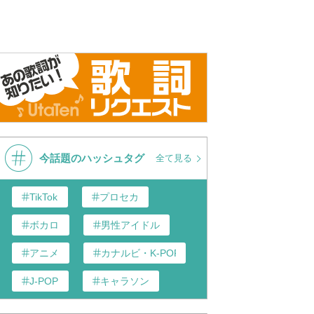
今話題のハッシュタグ
全て見る
TikTok
プロセカ
ボカロ
男性アイドル
アニメ
カナルビ・K-POP和訳
J-POP
キャラソン
あんスタ
歌い手