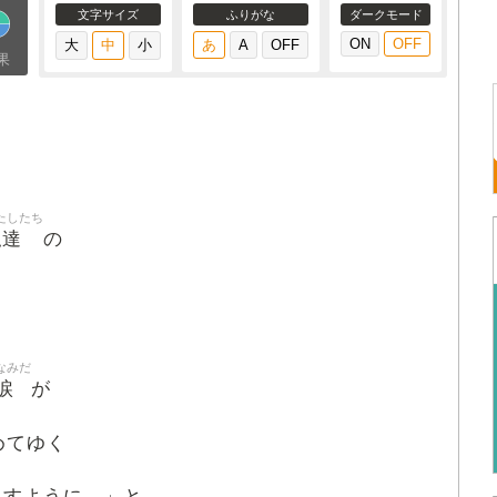
文字サイズ
ふりがな
ダークモード
果
たしたち
私達
の
なみだ
涙
が
めてゆく
ますように…」と