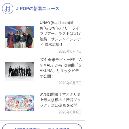
J-POPの新着ニュース
K-POP
バンド
演歌・歌謡
洋楽
UNiFY(Rap Team)通
称“らぷち”のフリーライ
VTuber
ディズニー
ブツアー、ラストは9/17
池袋・サンシャインシテ
ィ 噴水広場！
2026年8月7日
JO1 全米デビューEP『A
NIMAL』から 収録曲「S
AKURA」リリックビデ
オ公開！
2026年8月7日
8/7(金)開幕！すとぷり史
上最大規模の「渋谷ジャ
ック」全16企画を公開
2026年8月6日