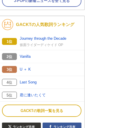
J-POPの新着ニュースを全て見る
GACKTの人気歌詞ランキング
Journey through the Decade
1位
仮面ライダーディケイド OP
Vanilla
2位
U ＋ K
3位
Last Song
4位
君に逢いたくて
5位
GACKTの歌詞一覧を見る
ランキング共有
ランキング共有