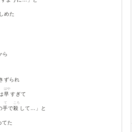
しめた
から
きずられ
はや
早
は
すぎて
て
ころ
手
殺
の
で
して…」と
めてた