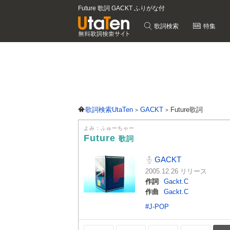
Future 歌詞 GACKT ふりがな付
歌詞検索
特集
歌詞検索UtaTen
GACKT
Future歌詞
よみ：ふゅーちゃー
Future
歌詞
GACKT
2005.12.26 リリース
作詞
Gackt.C
作曲
Gackt.C
#J-POP