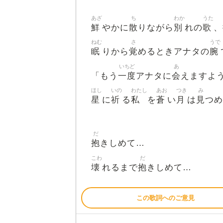
あざ
ち
わか
うた
鮮
散
別
歌
やかに
りながら
れの
、
ねむ
さ
うで
眠
覚
腕
りから
めるときアナタの
いちど
あ
一度
会
「もう
アナタに
えますよ
ほし
いの
わたし
あお
つき
み
星
祈
私
蒼
月
見
に
る
を
い
は
つめ
だ
抱
きしめて…
こわ
だ
壊
抱
れるまで
きしめて…
この歌詞へのご意見