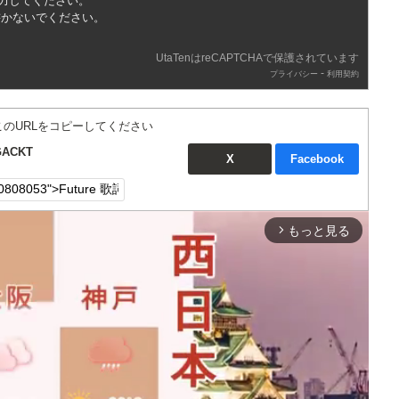
入力してください。
書かないでください。
UtaTenはreCAPTCHAで保護されています
-
プライバシー
利用契約
このURLをコピーしてください
ACKT
X
Facebook
もっと見る
arrow_forward_ios