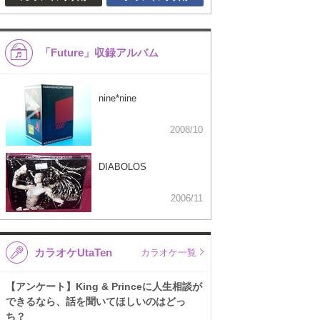
「Future」収録アルバム
nine*nine
2008/10
DIABOLOS
2006/11
カラオケUtaTen
カラオケ一覧
【アンケート】King & Princeに人生相談が
できるなら、話を聞いてほしいのはどっ
ち？