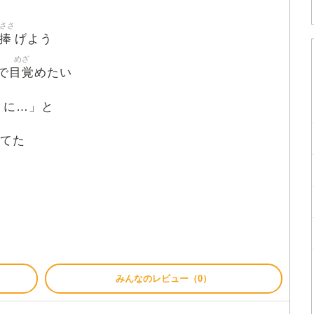
ささ
捧
げよう
めざ
目覚
で
めたい
うに…」と
てた
みんなのレビュー（0）