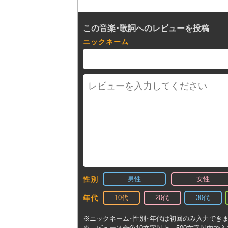
この音楽･歌詞へのレビューを投稿
ニックネーム
男性
女性
性別
10代
20代
30代
年代
※ニックネーム･性別･年代は初回のみ入力でき