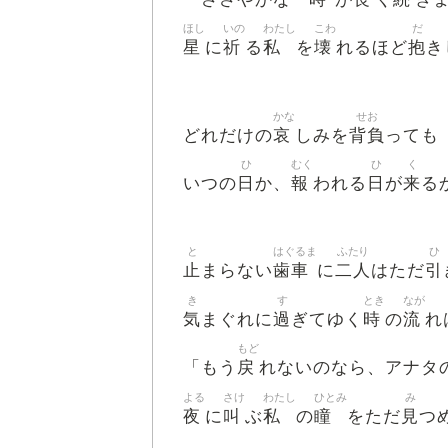
ほし
いの
わたし
こわ
だ
星
祈
私
壊
抱
に
る
を
れるほど
き
かな
せお
哀
背負
どれだけの
しみを
っても
ひ
むく
ひ
く
日
報
日
来
いつの
か、
われる
が
る
と
はぐるま
ふたり
ひ
止
歯車
二人
引
まらない
に
はただ
き
す
とき
なが
気
過
時
流
まぐれに
ぎてゆく
の
れ
もど
戻
「もう
れないのなら、アナタ
よる
さけ
わたし
ひとみ
み
夜
叫
私
瞳
見
に
ぶ
の
をただ
つ