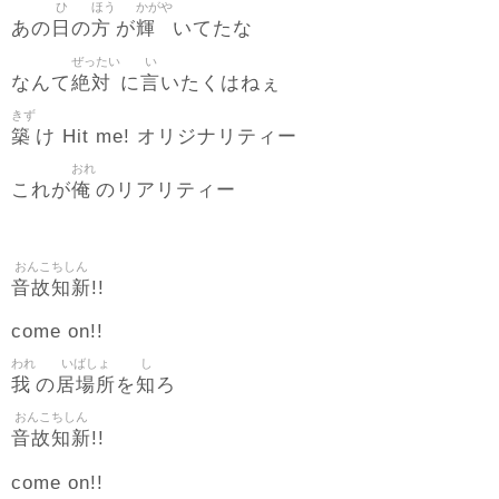
ひ
ほう
かがや
日
方
輝
あの
の
が
いてたな
ぜったい
い
絶対
言
なんて
に
いたくはねぇ
きず
築
け Hit me! オリジナリティー
おれ
俺
これが
のリアリティー
おんこちしん
音故知新
!!
come on!!
われ
いばしょ
し
我
居場所
知
の
を
ろ
おんこちしん
音故知新
!!
come on!!