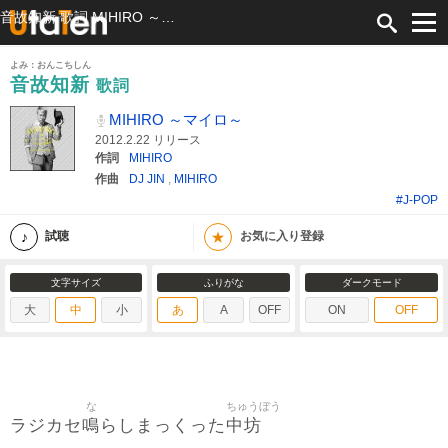
音故知新 歌詞 MIHIRO ～マイロ～ ふりがな付
よみ：おんこちしん
音故知新
歌詞
MIHIRO ～マイロ～
2012.2.22 リリース
作詞
MIHIRO
作曲
DJ JIN
,
MIHIRO
#J-POP
★
試聴
お気に入り登録
文字サイズ
ふりがな
ダークモード
大
中
小
あ
A
OFF
ON
OFF
な
ちゅうぼう
鳴
中坊
ラジカセ
らしまっくった