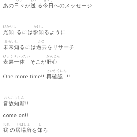
日々
送
今日
あの
が
る
へのメッセージ
ひかりし
かげし
光知
影知
るには
るように
みらいし
かこ
未来知
過去
るには
をリサーチ
ひょうりいったい
かんじん
表裏一体
肝心
そこが
さいかくにん
再確認
One more time!!
!!
おんこちしん
音故知新
!!
come on!!
われ
いばしょ
し
我
居場所
知
の
を
ろ