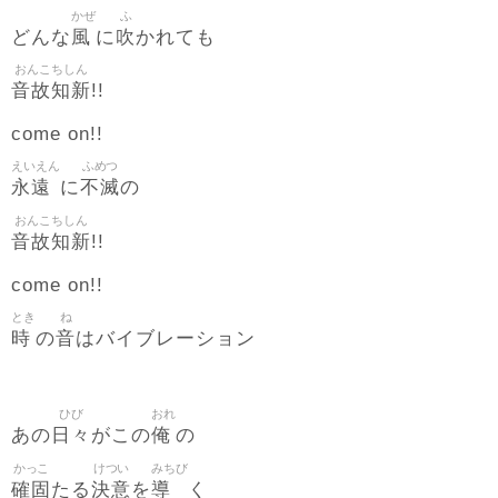
かぜ
ふ
風
吹
どんな
に
かれても
おんこちしん
音故知新
!!
come on!!
えいえん
ふめつ
永遠
不滅
に
の
おんこちしん
音故知新
!!
come on!!
とき
ね
時
音
の
はバイブレーション
ひび
おれ
日々
俺
あの
がこの
の
かっこ
けつい
みちび
確固
決意
導
たる
を
く