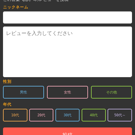
ニックネーム
性別
男性
女性
その他
年代
10代
20代
30代
40代
50代～
投稿