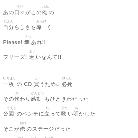
ひび
おれ
日々
俺
あの
がこの
の
じぶん
みちび
自分
導
らしさを
く
さち
幸
Please!
あれ!!
まよ
迷
フリーズ!
いなんて!!
いちまい
か
ひっし
一枚
買
必死
の CD
うために
か
かんどう
代
感動
その
わり
もひときわだった
こうえん
た
うた
あ
公園
立
歌
明
のベンチに
って
い
かした
おれ
俺
そこが
のステージだった
ひび
おく
きょう