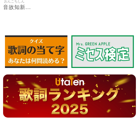
おんこちしん
音故知新
...