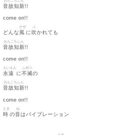
おんこちしん
音故知新
!!
come on!!
かぜ
ふ
風
吹
どんな
に
かれても
おんこちしん
音故知新
!!
come on!!
えいえん
ふめつ
永遠
不滅
に
の
おんこちしん
音故知新
!!
come on!!
とき
ね
時
音
の
はバイブレーション
うず