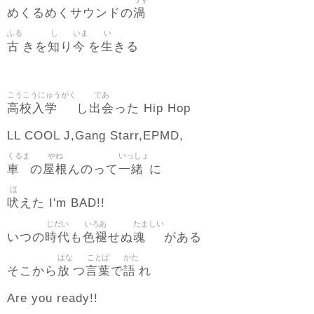
渦
めくるめくサウンドの
ふる
し
いま
い
古
知
今
生
きを
り
を
きる
こうこうにゅうがく
であ
高校入学
出会
し
った Hip Hop
LL COOL J,Gang Starr,EPMD,
くるま
やね
いっしょ
車
屋根
一緒
の
んのって
に
ほ
吠
えた I'm BAD!!
じだい
いろあ
たましい
時代
色褪
魂
いつの
も
せぬ
がある
はな
ことば
かた
放
言葉
語
そこから
つ
で
れ
Are you ready!!