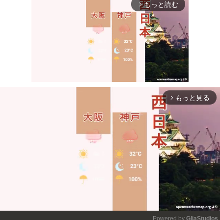
もっと読む
arrow_forward_ios
もっと見る
arrow_forward_ios
Mute
Powered by 
GliaStudios