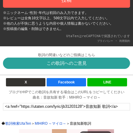
※ニックネーム･性別･年代は初回のみ入力できます。
※レビューは全角10文字以上、500文字以内で入力してください。
※他の人が不快に思うような内容や個人情報は書かないでください。
※投稿後の編集・削除はできません。
UtaTenはreCAPTCHAで保護されています
-
プライバシー
利用契約
歌詞の間違いなどのご指摘はこちら
この歌詞へのご意見
X
Facebook
LINE
ブログやHPでこの歌詞を共有する場合はこのURLをコピーしてください
曲名：音故知新 歌手：MIHIRO ～マイロ～
歌詞検索UtaTen
MIHIRO ～マイロ～
音故知新歌詞