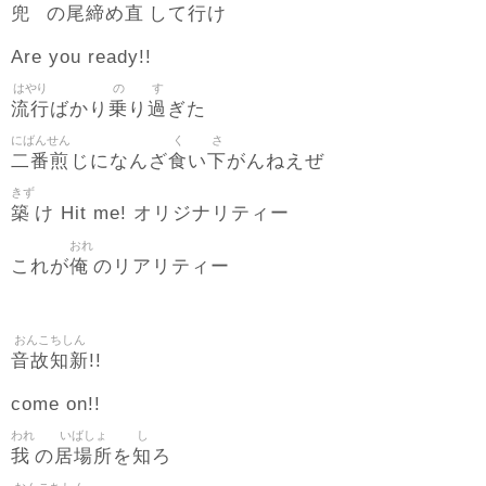
兜
尾締
直
行
の
め
して
け
Are you ready!!
はやり
の
す
流行
乗
過
ばかり
り
ぎた
にばんせん
く
さ
二番煎
食
下
じになんざ
い
がんねえぜ
きず
築
け Hit me! オリジナリティー
おれ
俺
これが
のリアリティー
おんこちしん
音故知新
!!
come on!!
われ
いばしょ
し
我
居場所
知
の
を
ろ