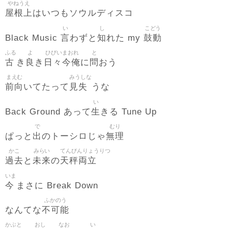
やねうえ
屋根上
はいつもソウルディスコ
い
し
こどう
言
知
鼓動
Black Music
わずと
れた my
ふる
よ
ひびいまおれ
と
古
良
日々今俺
問
き
き
に
おう
まえむ
みうしな
前向
見失
いてたって
うな
い
生
Back Ground あって
きる Tune Up
で
むり
出
無理
ぱっと
のトーシロじゃ
かこ
みらい
てんびんりょうりつ
過去
未来
天秤両立
と
の
いま
今
まさに Break Down
ふかのう
不可能
なんてな
かぶと
おし
なお
い