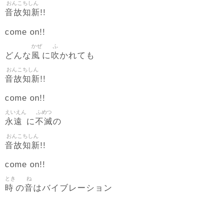
おんこちしん
音故知新
!!
come on!!
かぜ
ふ
風
吹
どんな
に
かれても
おんこちしん
音故知新
!!
come on!!
えいえん
ふめつ
永遠
不滅
に
の
おんこちしん
音故知新
!!
come on!!
とき
ね
時
音
の
はバイブレーション