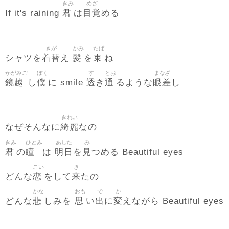
きみ
めざ
君
目覚
If it's raining
は
める
きが
かみ
たば
着替
髪
束
シャツを
え
を
ね
かがみご
ぼく
す
とお
まなざ
鏡越
僕
透
通
眼差
し
に smile
き
るような
し
きれい
綺麗
なぜそんなに
なの
きみ
ひとみ
あした
み
君
瞳
明日
見
の
は
を
つめる Beautiful eyes
こい
き
恋
来
どんな
をして
たの
かな
おも
で
か
悲
思
出
変
どんな
しみを
い
に
えながら Beautiful eyes