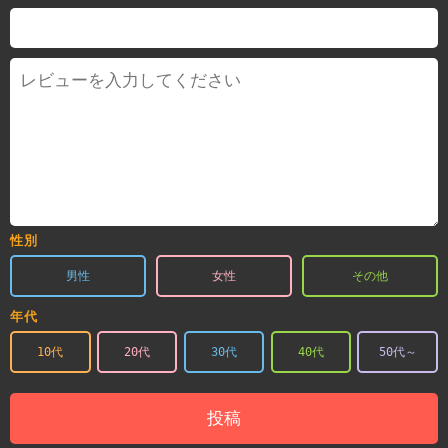
性別
男性
女性
その他
年代
10代
20代
30代
40代
50代～
投稿