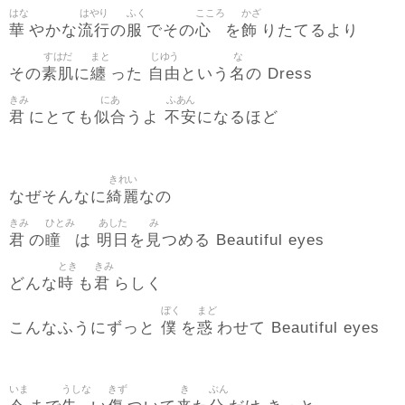
はな
はやり
ふく
こころ
かざ
華
流行
服
心
飾
やかな
の
でその
を
りたてるより
すはだ
まと
じゆう
な
素肌
纏
自由
名
その
に
った
という
の Dress
きみ
にあ
ふあん
君
似合
不安
にとても
うよ
になるほど
きれい
綺麗
なぜそんなに
なの
きみ
ひとみ
あした
み
君
瞳
明日
見
の
は
を
つめる Beautiful eyes
とき
きみ
時
君
どんな
も
らしく
ぼく
まど
僕
惑
こんなふうにずっと
を
わせて Beautiful eyes
いま
うしな
きず
き
ぶん