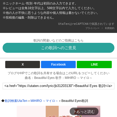
※ニックネーム･性別･年代は初回のみ入力できます。
※レビューは全角10文字以上、500文字以内で入力してください。
※他の人が不快に思うような内容や個人情報は書かないでください。
※投稿後の編集・削除はできません。
UtaTenはreCAPTCHAで保護されています
-
プライバシー
利用契約
歌詞の間違いなどのご指摘はこちら
この歌詞へのご意見
X
Facebook
LINE
ブログやHPでこの歌詞を共有する場合はこのURLをコピーしてください
曲名：Beautiful Eyes 歌手：MIHIRO ～マイロ～
歌詞検索UtaTen
MIHIRO ～マイロ～
Beautiful Eyes歌詞
もっと読む
arrow_forward_ios