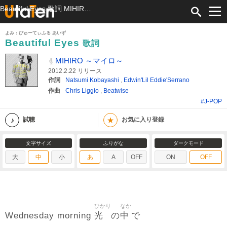
Beautiful Eyes 歌詞 MIHIRO ～マイロ～ ふりがな付
よみ：びゅーてぃふる あいず
Beautiful Eyes
歌詞
MIHIRO ～マイロ～
2012.2.22 リリース
作詞
Natsumi Kobayashi
,
Edwin'Lil Eddie'Serrano
作曲
Chris Liggio
,
Beatwise
#J-POP
★
試聴
お気に入り登録
文字サイズ
ふりがな
ダークモード
大
中
小
あ
A
OFF
ON
OFF
ひかり
なか
光
中
Wednesday morning
の
で