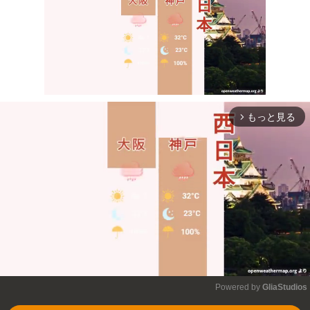
もっと見る
arrow_forward_ios
Mute
Powered by 
GliaStudios