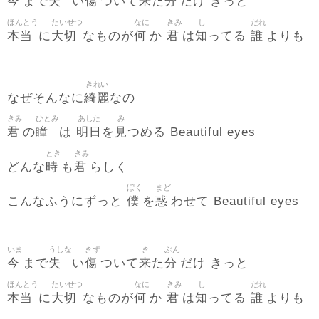
今
失
傷
来
分
まで
い
ついて
た
だけ きっと
ほんとう
たいせつ
なに
きみ
し
だれ
本当
大切
何
君
知
誰
に
なものが
か
は
ってる
よりも
きれい
綺麗
なぜそんなに
なの
きみ
ひとみ
あした
み
君
瞳
明日
見
の
は
を
つめる Beautiful eyes
とき
きみ
時
君
どんな
も
らしく
ぼく
まど
僕
惑
こんなふうにずっと
を
わせて Beautiful eyes
いま
うしな
きず
き
ぶん
今
失
傷
来
分
まで
い
ついて
た
だけ きっと
ほんとう
たいせつ
なに
きみ
し
だれ
本当
大切
何
君
知
誰
に
なものが
か
は
ってる
よりも