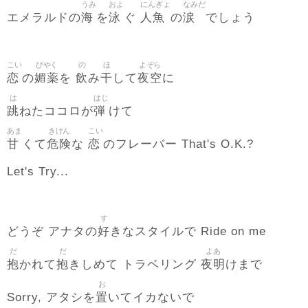
うみ
およ
にんぎょ
なみだ
海
泳
人魚
涙
エメラルドの
を
ぐ
の
でしょう
こい
びやく
の
ほ
よぞら
恋
媚薬
飲
干
夜空
の
を
み
して
に
は
はじ
跳
弾
ねたココロが
けて
あま
きけん
こい
甘
危険
恋
くて
な
のフレーバー That's O.K.?
Let's Try...
す
好
どうぞ アナタの
きなスタイルで Ride on me
だ
だ
よあ
抱
抱
夜明
かれて
きしめて トラベリング
けまで
お
置
Sorry, アタシを
いてイカないで