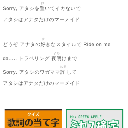
お
置
Sorry, アタシを
いてイカないで
アタシはアナタだけのマーメイド
す
好
どうぞ アナタの
きなスタイルで Ride on me
よあ
夜明
da..... トラベリング
けまで
ゆる
許
Sorry, アタシのワガママ
して
アタシはアナタだけのマーメイド