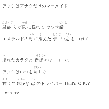
アタシはアナタだけのマーメイド
かみかざ
かぜ
ゆ
ばなし
髪飾
風
揺
話
りが
に
れて ウワサ
うみ
き
はかな
こい
海
消
儚
恋
エメラルドの
に
えた
い
を cryin'...
ぬ
せきらら
濡
赤裸々
れたカラダと
なココロの
じゆう
自由
アタシはいつも
で
あま
きけん
こい
甘
危険
恋
くて
な
のドライバー That's O.K.?
Let's try...