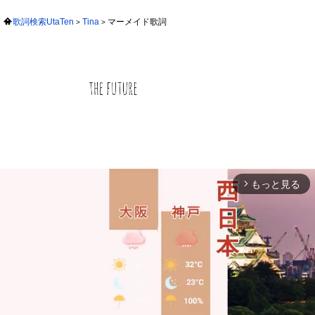
歌詞検索UtaTen
Tina
マーメイド歌詞
もっと見る
arrow_forward_ios