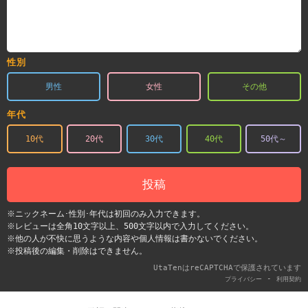
性別
男性
女性
その他
年代
10代
20代
30代
40代
50代～
投稿
※ニックネーム･性別･年代は初回のみ入力できます。
※レビューは全角10文字以上、500文字以内で入力してください。
※他の人が不快に思うような内容や個人情報は書かないでください。
※投稿後の編集・削除はできません。
UtaTenはreCAPTCHAで保護されています
-
プライバシー
利用契約