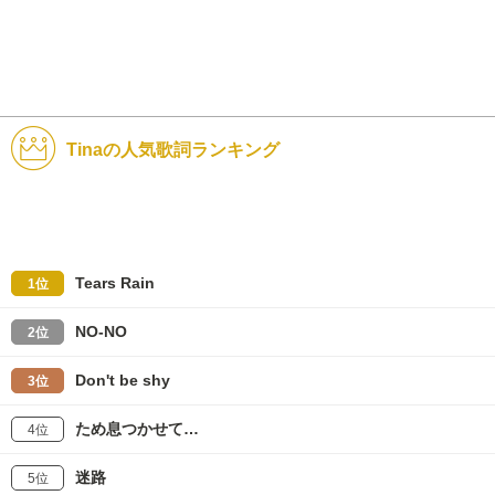
Tinaの人気歌詞ランキング
Tears Rain
1位
NO-NO
2位
Don't be shy
3位
ため息つかせて…
4位
迷路
5位