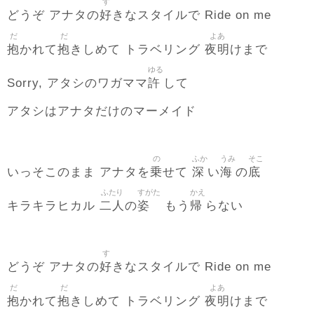
す
好
どうぞ アナタの
きなスタイルで Ride on me
だ
だ
よあ
抱
抱
夜明
かれて
きしめて トラベリング
けまで
ゆる
許
Sorry, アタシのワガママ
して
アタシはアナタだけのマーメイド
の
ふか
うみ
そこ
乗
深
海
底
いっそこのまま アナタを
せて
い
の
ふたり
すがた
かえ
二人
姿
帰
キラキラヒカル
の
もう
らない
す
好
どうぞ アナタの
きなスタイルで Ride on me
だ
だ
よあ
抱
抱
夜明
かれて
きしめて トラベリング
けまで