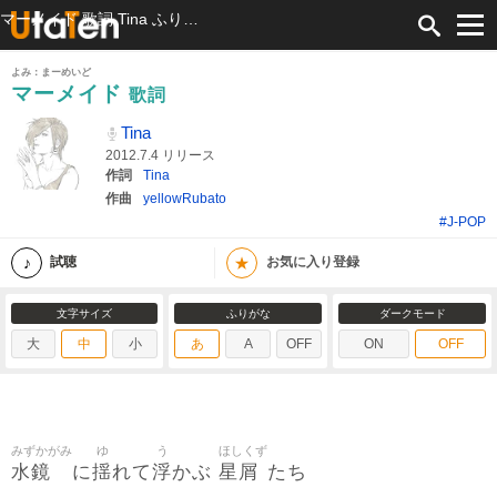
マーメイド 歌詞 Tina ふりがな付
よみ：まーめいど
マーメイド
歌詞
Tina
2012.7.4 リリース
作詞
Tina
作曲
yellowRubato
#J-POP
★
試聴
お気に入り登録
文字サイズ
ふりがな
ダークモード
大
中
小
あ
A
OFF
ON
OFF
みずかがみ
ゆ
う
ほしくず
水鏡
揺
浮
星屑
に
れて
かぶ
たち