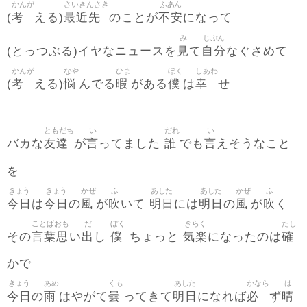
かんが
さいきんさき
ふあん
考
最近先
不安
(
える)
のことが
になって
み
じぶん
見
自分
(とっつぶる)イヤなニュースを
て
なぐさめて
かんが
なや
ひま
ぼく
しあわ
考
悩
暇
僕
幸
(
える)
んでる
がある
は
せ
ともだち
い
だれ
い
友達
言
誰
言
バカな
が
ってました
でも
えそうなこと
を
きょう
きょう
かぜ
ふ
あした
あした
かぜ
ふ
今日
今日
風
吹
明日
明日
風
吹
は
の
が
いて
には
の
が
く
ことばおも
だ
ぼく
きらく
たし
言葉思
出
僕
気楽
確
その
い
し
ちょっと
になったのは
かで
きょう
あめ
くも
あした
かなら
は
今日
雨
曇
明日
必
晴
の
はやがて
ってきて
になれば
ず