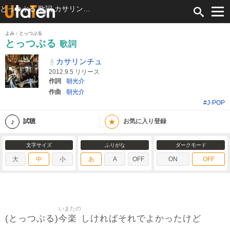
とっつぶる 歌詞 カサリンチュ ふりがな付
よみ：とっつぶる
とっつぶる
歌詞
カサリンチュ
2012.9.5 リリース
作詞
朝光介
作曲
朝光介
#J-POP
★
試聴
お気に入り登録
文字サイズ
ふりがな
ダークモード
大
中
小
あ
A
OFF
ON
OFF
いまたの
今楽
(とっつぶる)
しければそれでよかったけど