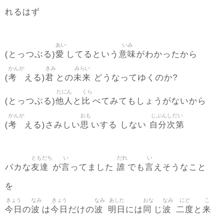
れるはず
あい
いみ
愛
意味
(とっつぶる)
してるという
がわかったから
かんが
きみ
みらい
考
君
未来
(
える)
との
どうなってゆくのか?
たにん
くら
他人
比
(とっつぶる)
と
べてみてもしょうがないから
かんが
おも
じぶんしだい
考
思
自分次第
(
える)さみしい
いする しない
ともだち
い
だれ
い
友達
言
誰
言
バカな
が
ってました
でも
えそうなこと
を
きょう
なみ
きょう
なみ
あした
おな
なみ
にど
こ
今日
波
今日
波
明日
同
波
二度
来
の
は
だけの
には
じ
と