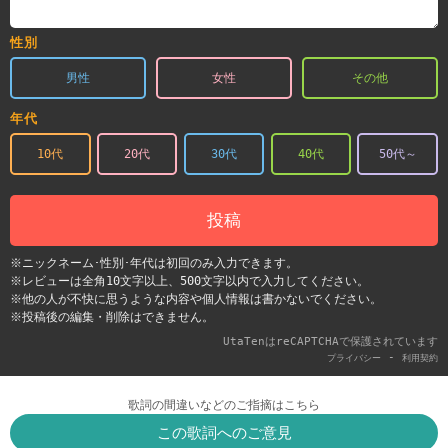
性別
男性
女性
その他
年代
10代
20代
30代
40代
50代～
投稿
※ニックネーム･性別･年代は初回のみ入力できます。
※レビューは全角10文字以上、500文字以内で入力してください。
※他の人が不快に思うような内容や個人情報は書かないでください。
※投稿後の編集・削除はできません。
UtaTenはreCAPTCHAで保護されています
-
プライバシー
利用契約
歌詞の間違いなどのご指摘はこちら
この歌詞へのご意見