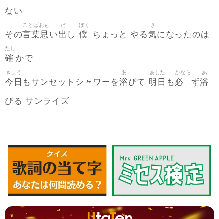
ない
ことばおも
だ
ぼく
き
言葉思
出
僕
気
その
い
し
ちょっと やる
になったのは
たし
確
かで
きょう
あ
あした
かなら
あ
今日
浴
明日
必
浴
もサンセットシャワーを
びて
も
ず
びる サンライズ