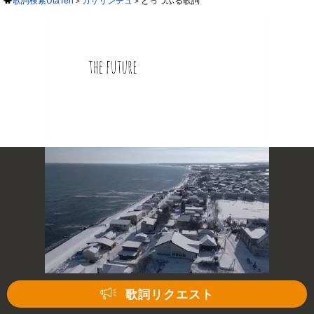
歌詞検索UtaTen
カサリンチュ
とっつぶる歌詞
次の動画まで 3
キャンセル
歌詞リクエスト