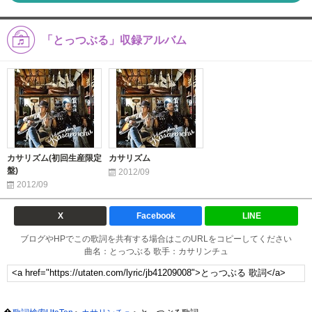
「とっつぶる」収録アルバム
カサリズム(初回生産限定
カサリズム
盤)
2012/09
2012/09
X
Facebook
LINE
ブログやHPでこの歌詞を共有する場合はこのURLをコピーしてください
曲名：とっつぶる 歌手：カサリンチュ