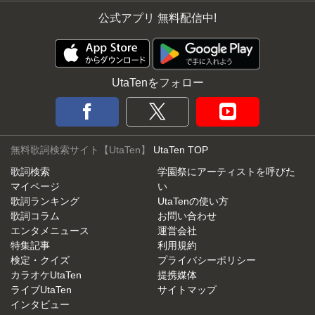
公式アプリ 無料配信中!
UtaTenをフォロー
無料歌詞検索サイト【UtaTen】
UtaTen TOP
歌詞検索
学園祭にアーティストを呼びた
マイページ
い
歌詞ランキング
UtaTenの使い方
歌詞コラム
お問い合わせ
エンタメニュース
運営会社
特集記事
利用規約
検定・クイズ
プライバシーポリシー
カラオケUtaTen
提携媒体
ライブUtaTen
サイトマップ
インタビュー