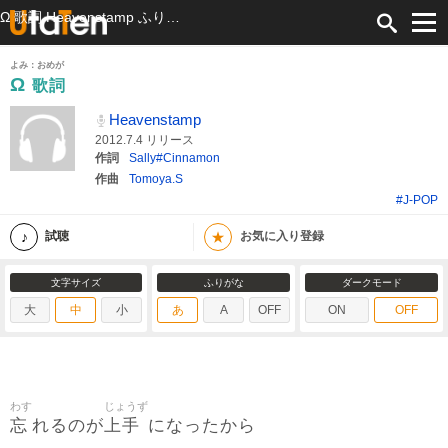
Ω 歌詞 Heavenstamp ふりがな付
よみ：おめが
Ω
歌詞
Heavenstamp
2012.7.4 リリース
作詞
Sally#Cinnamon
作曲
Tomoya.S
#J-POP
★
試聴
お気に入り登録
文字サイズ
ふりがな
ダークモード
大
中
小
あ
A
OFF
ON
OFF
わす
じょうず
忘
上手
れるのが
になったから