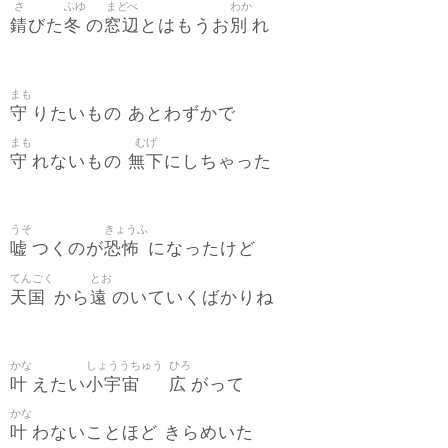
さ
ふゆ
まどべ
わか
錆
冬
窓辺
別
びた
の
とはもうお
れ
まも
守
りたいもの あとわずかで
まも
むげ
守
無下
れないもの
にしちゃった
うそ
きょうふ
嘘
恐怖
つくのが
になったけど
てんごく
とお
天国
遠
から
のいていくばかりね
かな
しょううちゅう
ひろ
叶
小宇宙
広
えたい
がって
かな
叶
わないことほど きらめいた