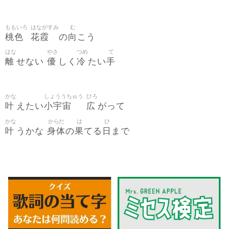
ももいろ
はながすみ
む
桃色
花霞
向
の
こう
はな
やさ
つめ
て
離
優
冷
手
せない
しく
たい
かな
しょううちゅう
ひろ
叶
小宇宙
広
えたい
がって
かな
からだ
は
ひ
叶
身体
果
日
うかな
の
てる
まで