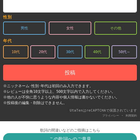
性別
男性
女性
その他
年代
10代
20代
30代
40代
50代～
投稿
※ニックネーム･性別･年代は初回のみ入力できます。
※レビューは全角10文字以上、500文字以内で入力してください。
※他の人が不快に思うような内容や個人情報は書かないでください。
※投稿後の編集・削除はできません。
UtaTenはreCAPTCHAで保護されています
-
プライバシー
利用契約
歌詞の間違いなどのご指摘はこちら
この歌詞へのご意見