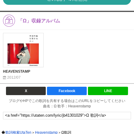
「Ω」収録アルバム
HEAVENSTAMP
2012/07
X
Facebook
LINE
ブログやHPでこの歌詞を共有する場合はこのURLをコピーしてください
曲名：Ω 歌手：Heavenstamp
歌詞検索UtaTen
Heavenstamp
Ω歌詞