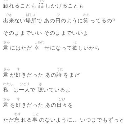
触
話
れることも
しかけることも
でき
ばしょ
ひ
わら
出来
場所
日
笑
ない
で あの
のように
ってるの?
そのままでいい そのままでいいよ
きみ
しあわ
ほ
君
幸
欲
にはただ
せになって
しいから
きみ
す
うた
君
好
詩
が
きだった あの
をまだ
わたし
ひとり
き
私
一人
聴
は
で
いているよ
きみ
す
ひび
君
好
日々
を
きだった あの
を
わす
こと
忘
事
ただ
れる
のないように… いつまでもずっと