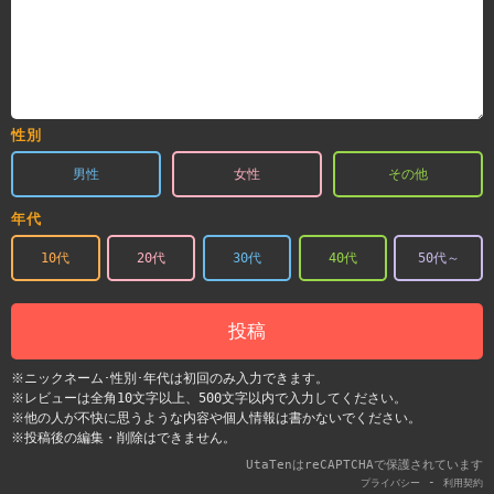
性別
男性
女性
その他
年代
10代
20代
30代
40代
50代～
投稿
※ニックネーム･性別･年代は初回のみ入力できます。
※レビューは全角10文字以上、500文字以内で入力してください。
※他の人が不快に思うような内容や個人情報は書かないでください。
※投稿後の編集・削除はできません。
UtaTenはreCAPTCHAで保護されています
-
プライバシー
利用契約