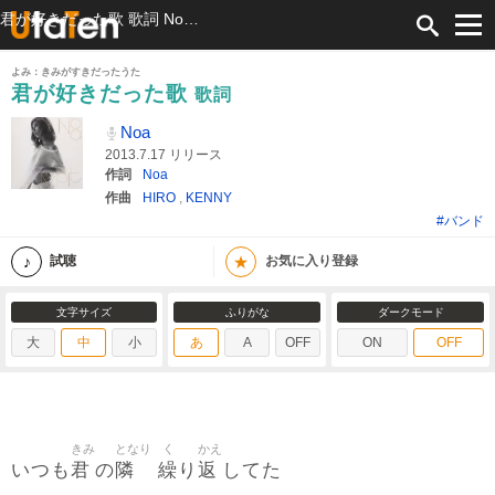
君が好きだった歌 歌詞 Noa ふりがな付
よみ：きみがすきだったうた
君が好きだった歌
歌詞
Noa
2013.7.17 リリース
作詞
Noa
作曲
HIRO
,
KENNY
#バンド
★
試聴
お気に入り登録
文字サイズ
ふりがな
ダークモード
大
中
小
あ
A
OFF
ON
OFF
きみ
となり
く
かえ
君
隣
繰
返
いつも
の
り
してた