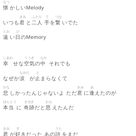
なつ
懐
かしいMelody
きみ
ふたり
て
つな
君
二人
手
繋
いつも
と
を
いでた
とお
ひ
遠
日
い
のMemory
しあわ
くうき
なか
幸
空気
中
せな
の
それでも
なみだ
と
涙
止
なぜか
が
まらなくて
かな
きみ
あ
悲
君
逢
しかったんじゃないよ ただ
に
えたのが
ほんとう
きせき
おも
本当
奇跡
思
に
だと
えたんだ
きみ
す
うた
君
好
詩
が
きだった あの
をまだ