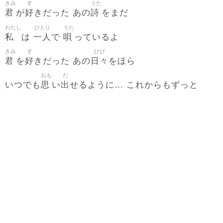
きみ
す
うた
君
好
詩
が
きだった あの
をまだ
わたし
ひとり
うた
私
一人
唄
は
で
っているよ
きみ
す
ひび
君
好
日々
を
きだった あの
をほら
おも
だ
思
出
いつでも
い
せるように… これからもずっと