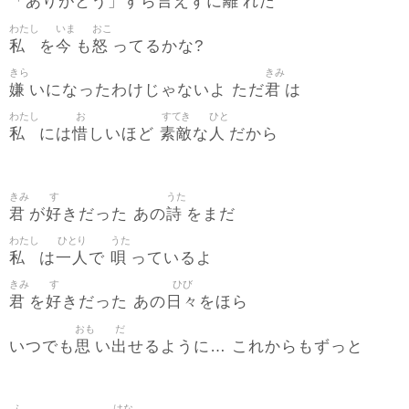
言
離
「ありがとう」すら
えずに
れた
わたし
いま
おこ
私
今
怒
を
も
ってるかな?
きら
きみ
嫌
君
いになったわけじゃないよ ただ
は
わたし
お
すてき
ひと
私
惜
素敵
人
には
しいほど
な
だから
きみ
す
うた
君
好
詩
が
きだった あの
をまだ
わたし
ひとり
うた
私
一人
唄
は
で
っているよ
きみ
す
ひび
君
好
日々
を
きだった あの
をほら
おも
だ
思
出
いつでも
い
せるように… これからもずっと
ふ
はな