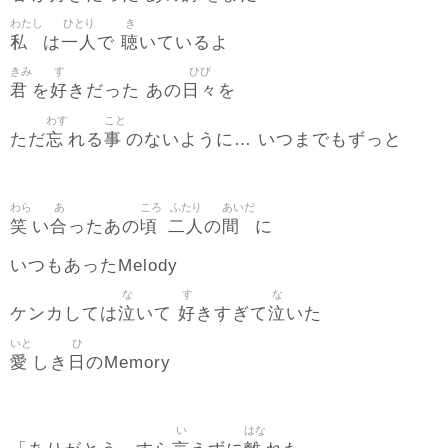
わたし
ひとり
き
私
一人
聴
は
で
いているよ
きみ
す
ひび
君
好
日々
を
きだった あの
を
わす
こと
忘
事
ただ
れる
のないように… いつまでもずっと
わら
あ
ころ
ふたり
あいだ
笑
合
頃
二人
間
い
ったあの
の
に
いつもあったMelody
な
す
な
泣
好
泣
ケンカしては
いて
きすぎて
いた
いと
ひ
愛
日
しき
のMemory
い
はな