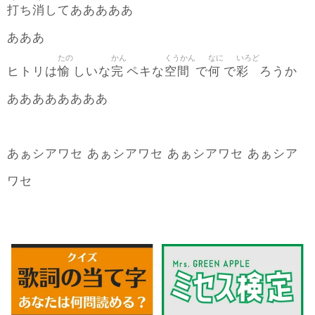
打
消
ち
してあああああ
あああ
たの
かん
くうかん
なに
いろど
愉
完
空間
何
彩
ヒトリは
しいな
ペキな
で
で
ろうか
ああああああああ
あぁシアワセ あぁシアワセ あぁシアワセ あぁシア
ワセ