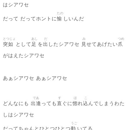
はシアワセ
たの
愉
だって だってホントに
しいんだ
とつじょ
あし
だ
み
つめ
突如
足
出
見
爪
として
を
したシアワセ
せてあげたい
がはえたシアワセ
あぁシアワセ あぁシアワセ
であ
す
ほ
こ
出逢
直
惚
込
どんなにも
っても
ぐに
れ
んでしまうわた
しはシアワセ
うご
動
だってちゃんとひとつひとつ
いてる