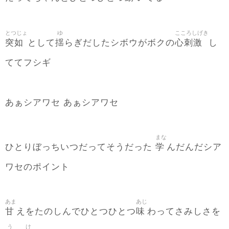
とつじょ
ゆ
こころしげき
突如
揺
心刺激
として
らぎだしたシボウがボクの
し
ててフシギ
あぁシアワセ あぁシアワセ
まな
学
ひとりぼっちいつだってそうだった
んだんだシア
ワセのポイント
あま
あじ
甘
味
えをたのしんでひとつひとつ
わってさみしさを
う
け