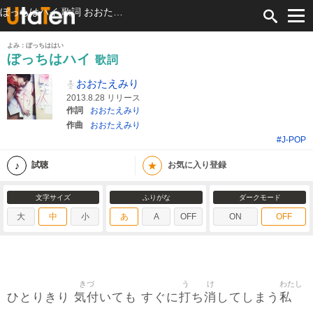
ぼっちはハイ 歌詞 おおたえみり ふりがな付
よみ：ぼっちははい
ぼっちはハイ
歌詞
おおたえみり
2013.8.28 リリース
作詞
おおたえみり
作曲
おおたえみり
#J-POP
★
試聴
お気に入り登録
文字サイズ
ふりがな
ダークモード
大
中
小
あ
A
OFF
ON
OFF
きづ
う
け
わたし
気付
打
消
私
ひとりきり
いても すぐに
ち
してしまう