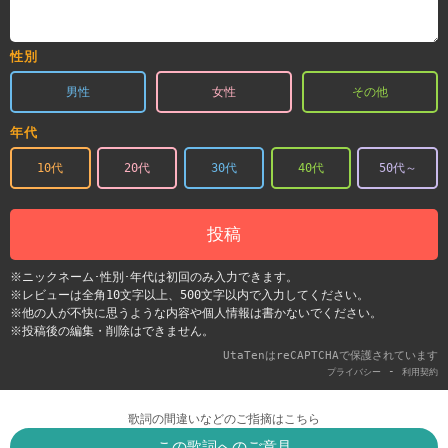
性別
男性
女性
その他
年代
10代
20代
30代
40代
50代～
投稿
※ニックネーム･性別･年代は初回のみ入力できます。
※レビューは全角10文字以上、500文字以内で入力してください。
※他の人が不快に思うような内容や個人情報は書かないでください。
※投稿後の編集・削除はできません。
UtaTenはreCAPTCHAで保護されています
-
プライバシー
利用契約
歌詞の間違いなどのご指摘はこちら
この歌詞へのご意見