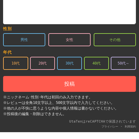
性別
男性
女性
その他
年代
10代
20代
30代
40代
50代～
投稿
※ニックネーム･性別･年代は初回のみ入力できます。
※レビューは全角10文字以上、500文字以内で入力してください。
※他の人が不快に思うような内容や個人情報は書かないでください。
※投稿後の編集・削除はできません。
UtaTenはreCAPTCHAで保護されています
-
プライバシー
利用契約