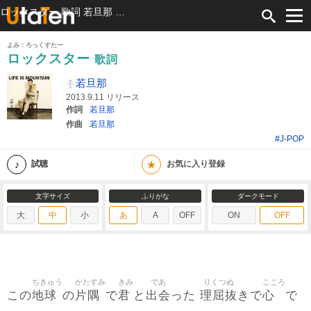
ロックスター 歌詞 若旦那 ふりがな付
よみ：ろっくすたー
ロックスター
歌詞
若旦那
2013.9.11 リリース
作詞
若旦那
作曲
若旦那
#J-POP
★
試聴
お気に入り登録
文字サイズ
ふりがな
ダークモード
大
中
小
あ
A
OFF
ON
OFF
ちきゅう
かたすみ
きみ
であ
りくつぬ
こころ
地球
片隅
君
出会
理屈抜
心
この
の
で
と
った
きで
で