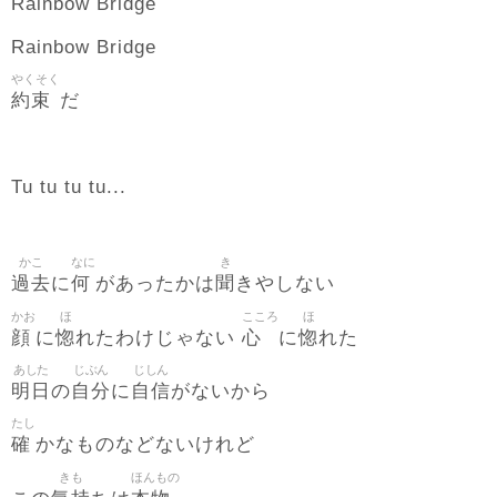
Rainbow Bridge
Rainbow Bridge
やくそく
約束
だ
Tu tu tu tu...
かこ
なに
き
過去
何
聞
に
があったかは
きやしない
かお
ほ
こころ
ほ
顔
惚
心
惚
に
れたわけじゃない
に
れた
あした
じぶん
じしん
明日
自分
自信
の
に
がないから
たし
確
かなものなどないけれど
きも
ほんもの