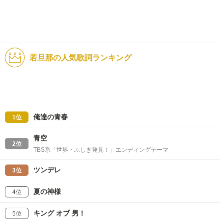
若旦那の人気歌詞ランキング
俺達の青春
1位
青空
2位
TBS系「世界・ふしぎ発見！」エンディングテーマ
ツンデレ
3位
夏の神様
4位
キング オブ 男！
5位