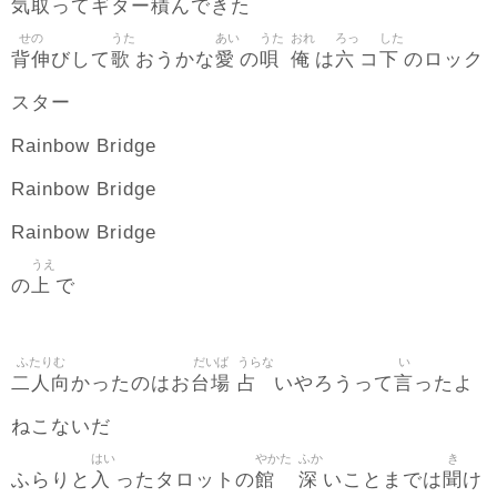
気取
積
ってギター
んできた
せの
うた
あい
うた
おれ
ろっ
した
背伸
歌
愛
唄
俺
六
下
びして
おうかな
の
は
コ
のロック
スター
Rainbow Bridge
Rainbow Bridge
Rainbow Bridge
うえ
上
の
で
ふたりむ
だいば
うらな
い
二人向
台場
占
言
かったのはお
いやろうって
ったよ
ねこないだ
はい
やかた
ふか
き
入
館
深
聞
ふらりと
ったタロットの
いことまでは
け