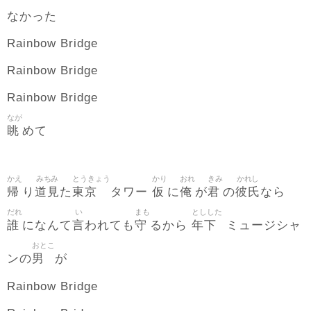
なかった
Rainbow Bridge
Rainbow Bridge
Rainbow Bridge
なが
眺
めて
かえ
みちみ
とうきょう
かり
おれ
きみ
かれし
帰
道見
東京
仮
俺
君
彼氏
り
た
タワー
に
が
の
なら
だれ
い
まも
としした
誰
言
守
年下
になんて
われても
るから
ミュージシャ
おとこ
男
ンの
が
Rainbow Bridge