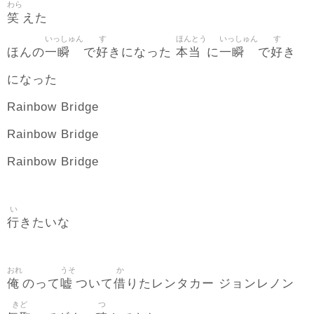
わら
笑
えた
いっしゅん
す
ほんとう
いっしゅん
す
一瞬
好
本当
一瞬
好
ほんの
で
きになった
に
で
き
になった
Rainbow Bridge
Rainbow Bridge
Rainbow Bridge
い
行
きたいな
おれ
うそ
か
俺
嘘
借
のって
ついて
りたレンタカー ジョンレノン
きど
つ