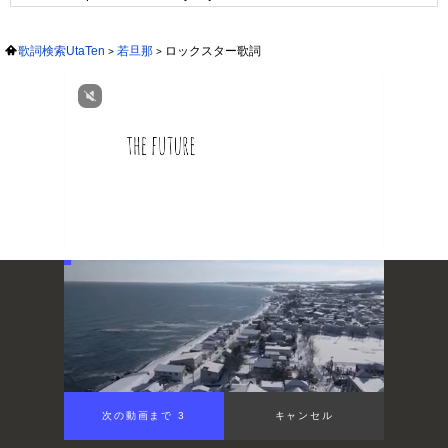
歌詞検索UtaTen
若旦那
ロックスター歌詞
次の動画まで 3
キャンセル