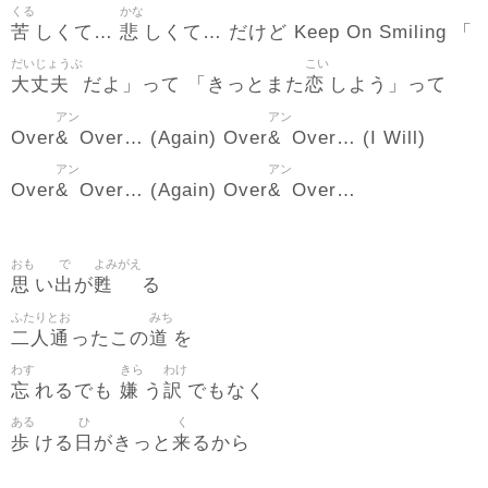
くる
かな
苦
悲
しくて…
しくて… だけど Keep On Smiling 「
だいじょうぶ
こい
大丈夫
恋
だよ」って 「きっとまた
しよう」って
アン
アン
&
&
Over
Over… (Again) Over
Over… (I Will)
アン
アン
&
&
Over
Over… (Again) Over
Over…
おも
で
よみがえ
思
出
甦
い
が
る
ふたりとお
みち
二人通
道
ったこの
を
わす
きら
わけ
忘
嫌
訳
れるでも
う
でもなく
ある
ひ
く
歩
日
来
ける
がきっと
るから