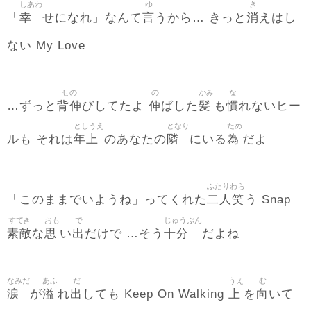
しあわ
ゆ
き
幸
言
消
「
せになれ」なんて
うから… きっと
えはし
ない My Love
せの
の
かみ
な
背伸
伸
髪
慣
…ずっと
びしてたよ
ばした
も
れないヒー
としうえ
となり
ため
年上
隣
為
ルも それは
のあなたの
にいる
だよ
ふたりわら
二人笑
「このままでいようね」ってくれた
う Snap
すてき
おも
で
じゅうぶん
素敵
思
出
十分
な
い
だけで …そう
だよね
なみだ
あふ
だ
うえ
む
涙
溢
出
上
向
が
れ
しても Keep On Walking
を
いて