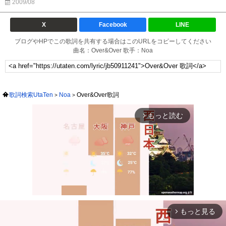
2009/08
X
Facebook
LINE
ブログやHPでこの歌詞を共有する場合はこのURLをコピーしてください
曲名：Over&Over 歌手：Noa
歌詞検索UtaTen
Noa
Over&Over歌詞
もっと読む
arrow_forward_ios
もっと見る
arrow_forward_ios
Mute