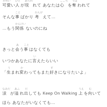
かわい
ひと
あらわ
こころ
うば
可愛
人
現
心
奪
い
が
れて あなたは
を
われて
こと
かんが
事
考
そんな
ばかり
えて…
かんけい
関係
…もう
ないのにね
あ
こと
会
事
きっと
う
はなくても
い
言
いつかあなたに
えたらいい
う
か
す
生
変
好
「
まれ
わってもまた
きになりたいよ」
なみだ
あふ
だ
うえ
む
涙
溢
出
上
向
が
れ
しても Keep On Walking
を
いて
ほら あなたがいなくても…