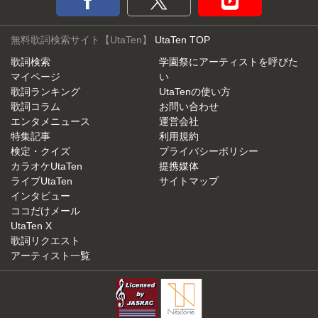
無料歌詞検索サイト【UtaTen】
UtaTen TOP
歌詞検索
学園祭にアーティストを呼びた
マイページ
い
歌詞ランキング
UtaTenの使い方
歌詞コラム
お問い合わせ
エンタメニュース
運営会社
特集記事
利用規約
検定・クイズ
プライバシーポリシー
カラオケUtaTen
提携媒体
ライブUtaTen
サイトマップ
インタビュー
ココだけメール
UtaTen X
歌詞リクエスト
アーティスト一覧