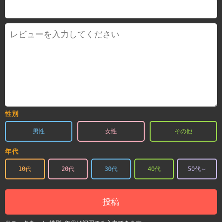
性別
男性
女性
その他
年代
10代
20代
30代
40代
50代～
投稿