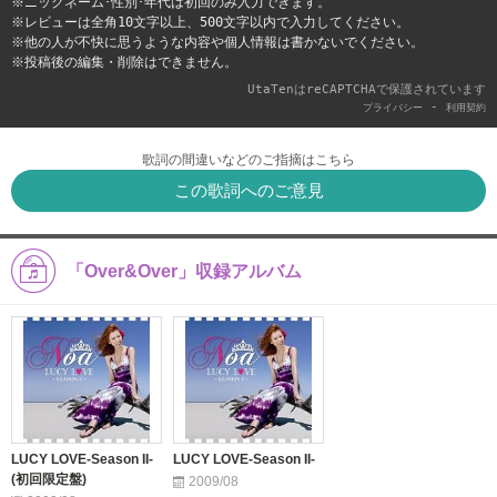
※ニックネーム･性別･年代は初回のみ入力できます。
※レビューは全角10文字以上、500文字以内で入力してください。
※他の人が不快に思うような内容や個人情報は書かないでください。
※投稿後の編集・削除はできません。
UtaTenはreCAPTCHAで保護されています
-
プライバシー
利用契約
歌詞の間違いなどのご指摘はこちら
この歌詞へのご意見
「Over&Over」収録アルバム
LUCY LOVE-Season II-
LUCY LOVE-Season II-
(初回限定盤)
2009/08