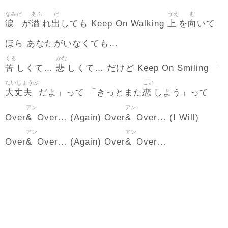
なみだ
あふ
だ
うえ
む
涙
溢
出
上
向
が
れ
しても Keep On Walking
を
いて
ほら あなたがいなくても…
くる
かな
苦
悲
しくて…
しくて… だけど Keep On Smiling 「
だいじょうぶ
こい
大丈夫
恋
だよ」って 「きっとまた
しよう」って
アン
アン
&
&
Over
Over… (Again) Over
Over… (I Will)
アン
アン
&
&
Over
Over… (Again) Over
Over…