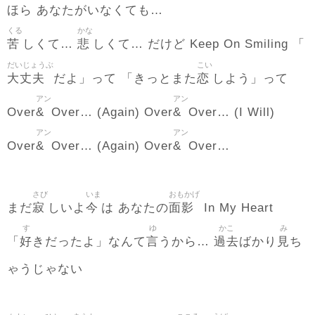
ほら あなたがいなくても…
くる
かな
苦
悲
しくて…
しくて… だけど Keep On Smiling 「
だいじょうぶ
こい
大丈夫
恋
だよ」って 「きっとまた
しよう」って
アン
アン
&
&
Over
Over… (Again) Over
Over… (I Will)
アン
アン
&
&
Over
Over… (Again) Over
Over…
さび
いま
おもかげ
寂
今
面影
まだ
しいよ
は あなたの
In My Heart
す
ゆ
かこ
み
好
言
過去
見
「
きだったよ」なんて
うから…
ばかり
ち
ゃうじゃない