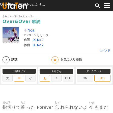
Over&Over 歌詞 Noa ふりがな付
よみ：おーばーあんどおーばー
Over&Over
歌詞
Noa
2009.8.5 リリース
作詞
DJ No.2
作曲
DJ No.2
#バンド
★
試聴
お気に入り登録
文字サイズ
ふりがな
ダークモード
大
中
小
あ
A
OFF
ON
OFF
ゆびき
ちか
わす
いま
指切
誓
忘
今
りで
った Forever
れられないよ
もまだ