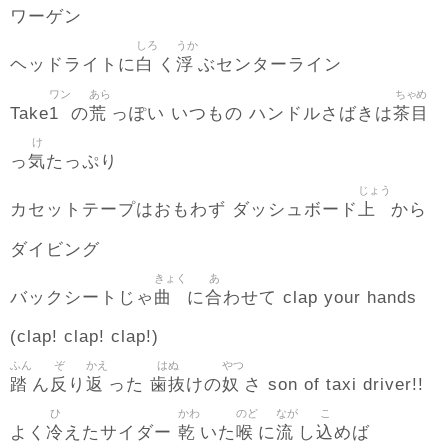
ワーゲン
しろ
うか
白
浮
ヘッドライトに
く
ぶセンターライン
ワン
あら
ちゃめ
1
荒
茶目
Take
の
っぽい いつもの ハンドルさばきは
け
気
っ
たっぷり
じょう
上
カセットテープはおもわず ダッシュボード
から
ダイビング
きょく
あ
曲
合
バックシートじゃ
に
わせて clap your hands
(clap! clap! clap!)
ふん
ぞ
かえ
はぬ
やつ
踏
反
返
歯抜
奴
ん
り
った
けの
さ son of taxi driver!!
ひ
かわ
のど
なが
こ
冷
乾
喉
流
込
よく
えたサイダー
いた
に
し
めば