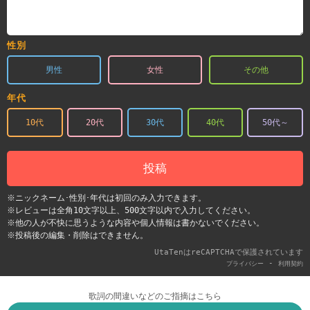
性別
男性
女性
その他
年代
10代
20代
30代
40代
50代～
投稿
※ニックネーム･性別･年代は初回のみ入力できます。
※レビューは全角10文字以上、500文字以内で入力してください。
※他の人が不快に思うような内容や個人情報は書かないでください。
※投稿後の編集・削除はできません。
UtaTenはreCAPTCHAで保護されています
-
プライバシー
利用契約
歌詞の間違いなどのご指摘はこちら