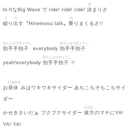
き
決
hi-fiなBig Wave で ride! ride! ride!
まりさ
く
だ
の
繰
出
乗
り
す〝Hinemosu talk〟
りまくるさ!!
はくしゅてびょうし
はくしゅてびょうし
拍手手拍子
拍手手拍子
everybody
はくしゅてびょうし
拍手手拍子
yeah!everybody
!!
ひるやす
昼休
お
みはウキウキサイダー あちこちそちこちサイ
ダー
かなた
彼方
かせきさいだぁ ブクブクサイダー
のマチにYA!
YA! YA!