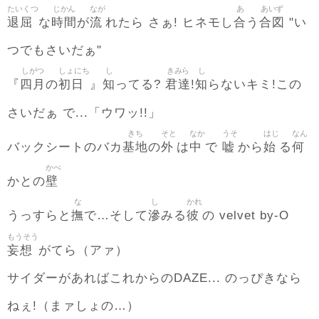
たいくつ
じかん
なが
あ
あいず
退屈
時間
流
合
合図
な
が
れたら さぁ! ヒネモし
う
"い
つでもさいだぁ"
しがつ
しょにち
し
きみら
し
四月
初日
知
君達
知
『
の
』
ってる?
!
らないキミ!この
さいだぁ で...「ウワッ!!」
きち
そと
なか
うそ
はじ
なん
基地
外
中
嘘
始
何
バックシートのバカ
の
は
で
から
る
かべ
壁
かとの
な
し
かれ
撫
滲
彼
うっすらと
で…そして
みる
の velvet by-O
もうそう
妄想
がてら（アァ）
サイダーがあればこれからのDAZE... のっぴきなら
ねぇ!（まァしょの…）