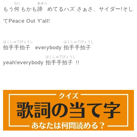
なに
あきら
何
諦
もう
もかも
めてるハズ さぁさ、サイダー!そし
てPeace Out Y'all!
はくしゅてびょうし
はくしゅてびょうし
拍手手拍子
拍手手拍子
everybody
はくしゅてびょうし
拍手手拍子
yeah!everybody
!!