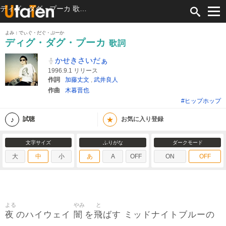
ディグ・ダグ・プーカ 歌詞 かせきさいだぁ ふりがな付
よみ：でぃぐ・だぐ・ぷーか
ディグ・ダグ・プーカ
歌詞
かせきさいだぁ
1996.9.1 リリース
作詞
加藤丈文
,
武井良人
作曲
木暮晋也
#ヒップホップ
★
試聴
お気に入り登録
文字サイズ
ふりがな
ダークモード
大
中
小
あ
A
OFF
ON
OFF
よる
やみ
と
夜
闇
飛
のハイウェイ
を
ばす ミッドナイトブルーの