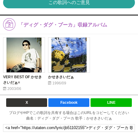
この歌詞へのご意見
「ディグ・ダグ・プーカ」収録アルバム
VERY BEST OF かせき
かせきさいだぁ
さいだぁ≡
1996/09
2003/06
X
Facebook
LINE
ブログやHPでこの歌詞を共有する場合はこのURLをコピーしてください
曲名：ディグ・ダグ・プーカ 歌手：かせきさいだぁ