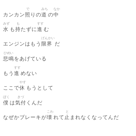
で
みち
なか
照
道
中
カンカン
りの
の
みず
も
すす
水
持
進
も
たずに
む
げんかい
限界
エンジンはもう
だ
ひめい
悲鳴
をあげている
すす
進
もう
めない
やす
休
ここで
もうとして
ぼく
きづ
僕
気付
は
くんだ
こわ
と
壊
止
なぜかブレーキが
れて
まれなくなってんだ