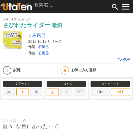
さびれたライダー 歌詞 石風呂 ふりがな付
よみ：さびれたらいだー
さびれたライダー
歌詞
石風呂
2012.10.17 リリース
作詞
石風呂
作曲
石風呂
#J-POP
★
試聴
お気に入り登録
文字サイズ
ふりがな
ダークモード
大
中
小
あ
A
OFF
ON
OFF
さんざん
め
散々
目
な
にあったって