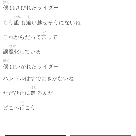
ぼく
僕
はさびれたライダー
だれ
お
こ
誰
追
越
もう
も
い
せそうにないね
い
言
これからだって
って
ごまか
誤魔化
している
ぼく
僕
はいかれたライダー
ハンドルはすでにきかないね
はし
走
ただひたに
るんだ
い
行
どこへ
こう