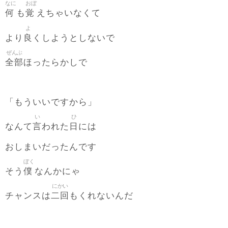
なに
おぼ
何
覚
も
えちゃいなくて
よ
良
より
くしようとしないで
ぜんぶ
全部
ほったらかしで
「もういいですから」
い
ひ
言
日
なんて
われた
には
おしまいだったんです
ぼく
僕
そう
なんかにゃ
にかい
二回
チャンスは
もくれないんだ