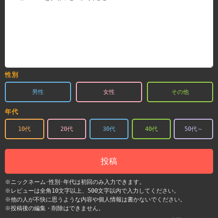
性別
男性
女性
その他
年代
10代
20代
30代
40代
50代～
投稿
※ニックネーム･性別･年代は初回のみ入力できます。
※レビューは全角10文字以上、500文字以内で入力してください。
※他の人が不快に思うような内容や個人情報は書かないでください。
※投稿後の編集・削除はできません。