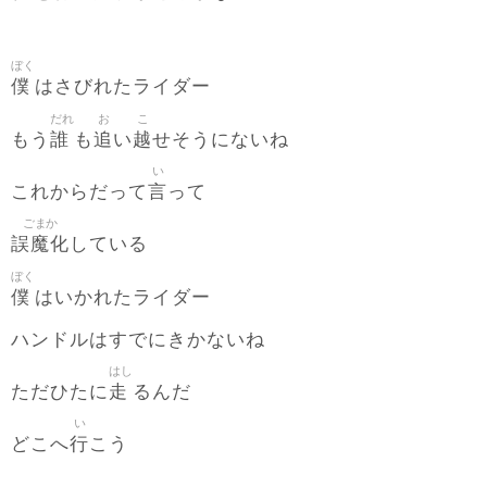
ぼく
僕
はさびれたライダー
だれ
お
こ
誰
追
越
もう
も
い
せそうにないね
い
言
これからだって
って
ごまか
誤魔化
している
ぼく
僕
はいかれたライダー
ハンドルはすでにきかないね
はし
走
ただひたに
るんだ
い
行
どこへ
こう