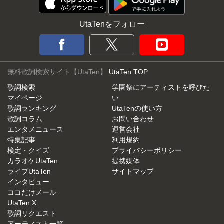
UtaTenをフォロー
無料歌詞検索サイト【UtaTen】
UtaTen TOP
歌詞検索
学園祭にアーティストを呼びた
マイページ
い
歌詞ランキング
UtaTenの使い方
歌詞コラム
お問い合わせ
エンタメニュース
運営会社
特集記事
利用規約
検定・クイズ
プライバシーポリシー
カラオケUtaTen
提携媒体
ライブUtaTen
サイトマップ
インタビュー
ココだけメール
UtaTen X
歌詞リクエスト
アーティスト一覧