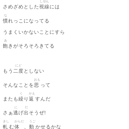
しせん
視線
さめざめとした
には
な
慣
れっこになってる
うまくいかないことにすら
あ
飽
きがそろそろきてる
にど
二度
もう
としない
おも
思
そんなことを
って
く
かえ
繰
返
またも
り
すんだ
に
だ
逃
出
さぁ
げ
そうぜ!
きし
からだ
うご
軋
体
動
む
、
かせるかな