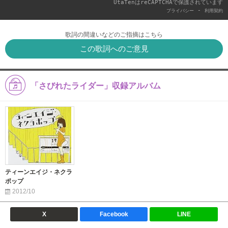
UtaTenはreCAPTCHAで保護されています
-
プライバシー
利用契約
歌詞の間違いなどのご指摘はこちら
この歌詞へのご意見
「さびれたライダー」収録アルバム
ティーンエイジ・ネクラ
ポップ
2012/10
X
Facebook
LINE