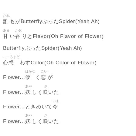
だれ
誰
もがButterflyぶったSpider(Yeah Ah)
あま
かお
甘
香
い
りとFlavor(Oh Flavor of Flower)
ButterflyぶったSpider(Yeah Ah)
こころまど
心惑
わすColor(Oh Color of Flower)
はかな
こい
儚
恋
Flower...
く
が
あや
さ
妖
咲
Flower...
しく
いた
いま
今
Flower...ときめいて
あや
さ
妖
咲
Flower...
しく
いた