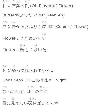
あま
ことば
わな
甘
言葉
罠
い
の
(Oh Flavor of Flower)
ButterflyぶったSpider(Yeah Ah)
わな
か
わな
罠
掛
罠
に
かったふりも
(Oh Color of Flower)
いま
今
Flower...ときめいて
あや
さ
妖
咲
Flower...
しく
いた
おと
よ
ゆ
音
酔
揺
に
って
られていたい
Don't Stop DJ このままAll Night
わす
ひび
ぜんぶ
忘
日々
全部
れたいわ
の
め
み
はねの
目
見
羽伸
に
えない
ばしてKiss