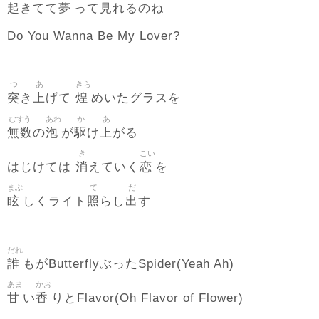
起
夢
見
きてて
って
れるのね
Do You Wanna Be My Lover?
つ
あ
きら
突
上
煌
き
げて
めいたグラスを
むすう
あわ
か
あ
無数
泡
駆
上
の
が
け
がる
き
こい
消
恋
はじけては
えていく
を
まぶ
て
だ
眩
照
出
しくライト
らし
す
だれ
誰
もがButterflyぶったSpider(Yeah Ah)
あま
かお
甘
香
い
りとFlavor(Oh Flavor of Flower)