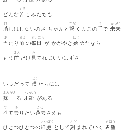
る
がある
くる
苦
どんな
しみたちも
け
つな
て
みらい
消
繋
手
未来
しはしないのさ ちゃんと
ぐよこの
で
あ
まえ
まいにち
はじ
当
前
毎日
始
たり
の
が かがやき
めたなら
まえ
み
前
見
もう
だけ
てればいいはずさ
ぼく
僕
いつだって
たちには
よみがえ
さいのう
蘇
才能
る
がある
す
さ
かこ
捨
去
過去
て
りたい
さえも
さいぼう
きざ
きぼう
細胞
刻
希望
ひとつひとつの
として
まれていく