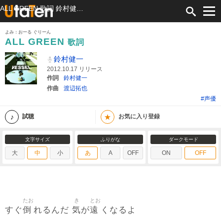
ALL GREEN 歌詞 鈴村健一 ふりがな付
よみ：おーる ぐりーん
ALL GREEN
歌詞
鈴村健一
2012.10.17 リリース
作詞
鈴村健一
作曲
渡辺拓也
#声優
★
試聴
お気に入り登録
文字サイズ
ふりがな
ダークモード
大
中
小
あ
A
OFF
ON
OFF
たお
き
とお
倒
気
遠
すぐ
れるんだ
が
くなるよ