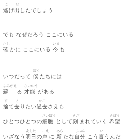
に
だ
逃
出
げ
したでしょう
でも なぜだろう ここにいる
たし
いま
確
今
かに ここにいる
も
ぼく
僕
いつだって
たちには
よみがえ
さいのう
蘇
才能
る
がある
す
さ
かこ
捨
去
過去
て
りたい
さえも
さいぼう
きざ
きぼう
細胞
刻
希望
ひとつひとつの
として
まれていく
あした
こえ
あら
じぶん
い
明日
声
新
自分
言
いざなう
の
に
たな
こう
うんだ