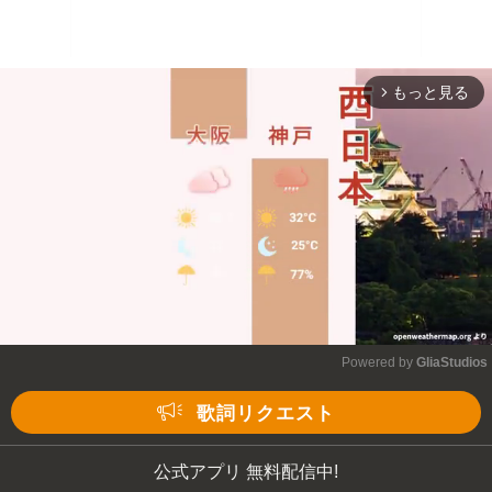
もっと見る
arrow_forward_ios
Powered by 
GliaStudios
Mute
歌詞リクエスト
公式アプリ 無料配信中!