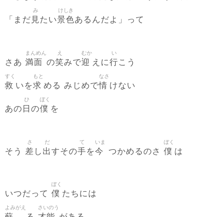
み
けしき
見
景色
「まだ
たい
あるんだよ」って
まんめん
え
むか
い
満面
笑
迎
行
さあ
の
みで
えに
こう
すく
もと
なさ
救
求
情
いを
める みじめで
けない
ひ
ぼく
日
僕
あの
の
を
さ
だ
て
いま
ぼく
差
出
手
今
僕
そう
し
すその
を
つかめるのさ
は
ぼく
僕
いつだって
たちには
よみがえ
さいのう
蘇
才能