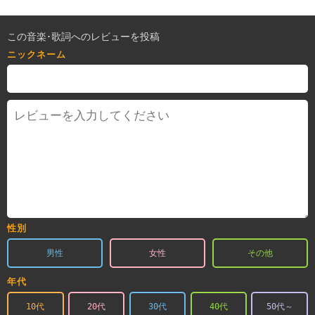
この音楽･歌詞へのレビューを投稿
ニックネーム
性別
男性
女性
その他
年代
10代
20代
30代
40代
50代～