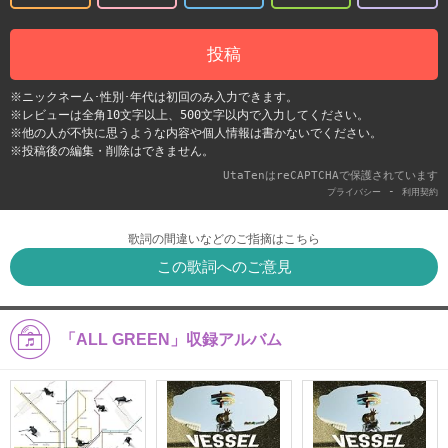
投稿
※ニックネーム･性別･年代は初回のみ入力できます。
※レビューは全角10文字以上、500文字以内で入力してください。
※他の人が不快に思うような内容や個人情報は書かないでください。
※投稿後の編集・削除はできません。
UtaTenはreCAPTCHAで保護されています
-
プライバシー
利用契約
歌詞の間違いなどのご指摘はこちら
この歌詞へのご意見
「ALL GREEN」収録アルバム