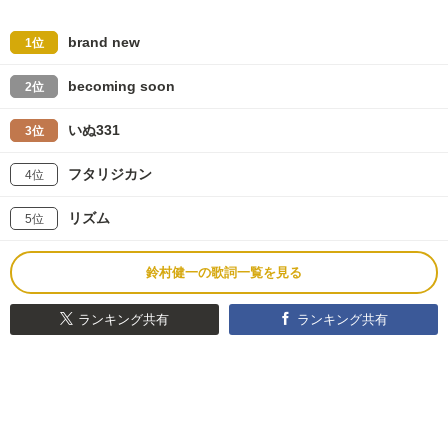
brand new
1位
becoming soon
2位
いぬ331
3位
フタリジカン
4位
リズム
5位
鈴村健一の歌詞一覧を見る
ランキング共有
ランキング共有