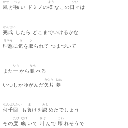
かぜ
つよ
よう
ひび
風
強
様
日々
が
い ドミノの
なこの
は
かんせい
完成
したら どこまでいけるかな
りそう
き
と
理想
気
取
に
を
られて つまづいて
いち
なら
一
並
また
から
べる
かけら
ゆめ
欠片
夢
いつしかゆがんだ
なんぜんかい
ま
みと
何千回
負
認
も
けを
めたでしょう
たび
なげ
さけ
こわ
度
喚
叫
壊
その
いて
んで
れそうで