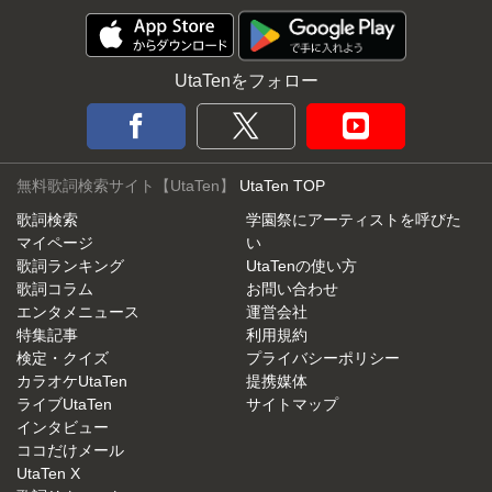
UtaTenをフォロー
無料歌詞検索サイト【UtaTen】
UtaTen TOP
歌詞検索
学園祭にアーティストを呼びた
マイページ
い
歌詞ランキング
UtaTenの使い方
歌詞コラム
お問い合わせ
エンタメニュース
運営会社
特集記事
利用規約
検定・クイズ
プライバシーポリシー
カラオケUtaTen
提携媒体
ライブUtaTen
サイトマップ
インタビュー
ココだけメール
UtaTen X