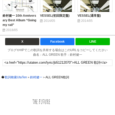
鈴村健一 10th Annivers
VESSEL(初回限定盤)
VESSEL(通常盤)
ary Best Album “Going
2014/05
2014/05
my rail”
2018/05
X
Facebook
LINE
ブログやHPでこの歌詞を共有する場合はこのURLをコピーしてください
曲名：ALL GREEN 歌手：鈴村健一
歌詞検索UtaTen
鈴村健一
ALL GREEN歌詞