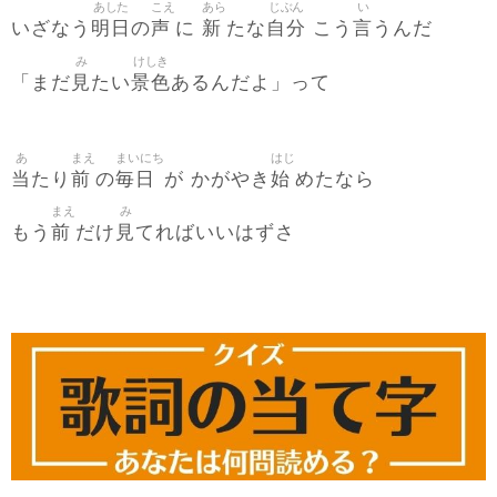
あした
こえ
あら
じぶん
い
明日
声
新
自分
言
いざなう
の
に
たな
こう
うんだ
み
けしき
見
景色
「まだ
たい
あるんだよ」って
あ
まえ
まいにち
はじ
当
前
毎日
始
たり
の
が かがやき
めたなら
まえ
み
前
見
もう
だけ
てればいいはずさ