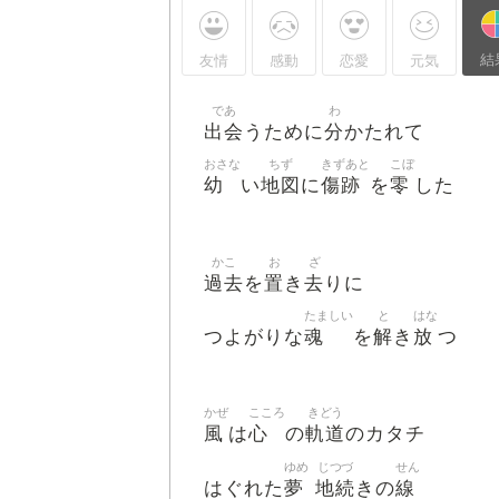
結
友情
感動
恋愛
元気
であ
わ
出会
分
うために
かたれて
おさな
ちず
きずあと
こぼ
幼
地図
傷跡
零
い
に
を
した
かこ
お
ざ
過去
置
去
を
き
りに
たましい
と
はな
魂
解
放
つよがりな
を
き
つ
かぜ
こころ
きどう
風
心
軌道
は
の
のカタチ
ゆめ
じつづ
せん
夢
地続
線
はぐれた
きの