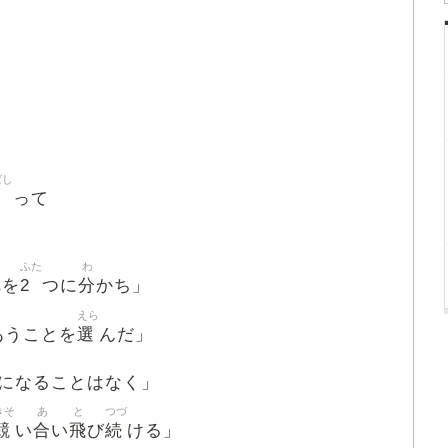
ばし
って
ふた
わ
2
分
れを
つに
かち」
えら
選
あうことを
んだ」
になることはなく」
きそ
あ
と
つづ
競
合
飛
続
い
い
び
ける」