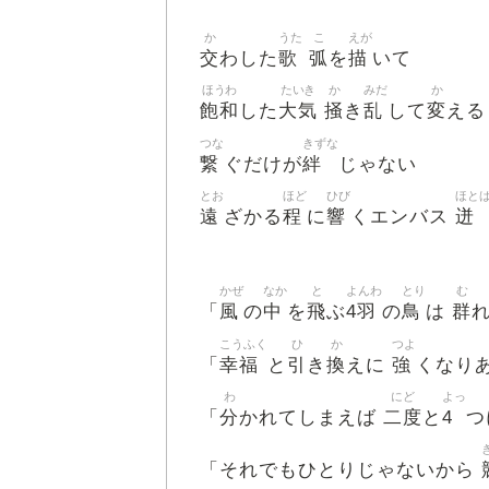
か
うた
こ
えが
交
歌
弧
描
わした
を
いて
ほうわ
たいき
か
みだ
か
飽和
大気
掻
乱
変
した
き
して
える
つな
きずな
繋
絆
ぐだけが
じゃない
とお
ほど
ひび
ほと
遠
程
響
迸
ざかる
に
くエンバス
かぜ
なか
と
よんわ
とり
む
風
中
飛
4羽
鳥
群
「
の
を
ぶ
の
は
こうふく
ひ
か
つよ
幸福
引
換
強
「
と
き
えに
くなり
わ
にど
よっ
分
二度
4
「
かれてしまえば
と
つ
「それでもひとりじゃないから