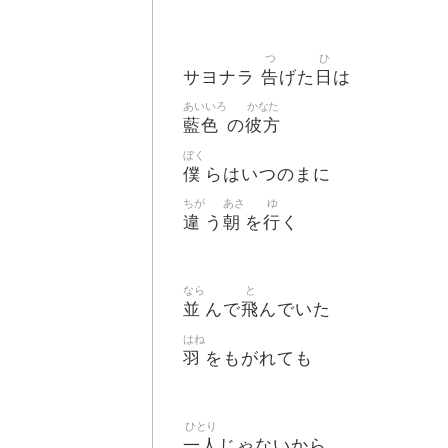
つ
ひ
告
日
サヨナラ
げた
は
あいいろ
かなた
藍色
彼方
の
ぼく
僕
らはいつのまに
ちが
あさ
ゆ
違
朝
行
う
を
く
なら
と
並
飛
んで
んでいた
はね
羽
をもがれても
ひとり
一人
じゃないから