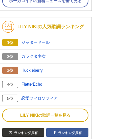
ボーカロイドの新着ニュースを全て見る
LILY NIKIの人気歌詞ランキング
ジッタードール
1位
ガラクタ少女
2位
Huckleberry
3位
FlatterEcho
4位
恋愛フィロソフィア
5位
LILY NIKIの歌詞一覧を見る
ランキング共有
ランキング共有