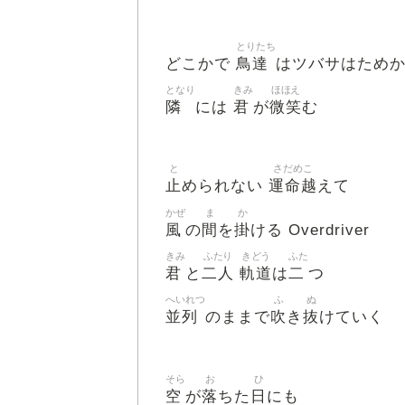
とりたち
鳥達
どこかで
はツバサはため
となり
きみ
ほほえ
隣
君
微笑
には
が
む
と
さだめこ
止
運命越
められない
えて
かぜ
ま
か
風
間
掛
の
を
ける Overdriver
きみ
ふたり
きどう
ふた
君
二人
軌道
二
と
は
つ
へいれつ
ふ
ぬ
並列
吹
抜
のままで
き
けていく
そら
お
ひ
空
落
日
が
ちた
にも