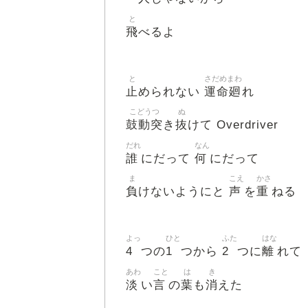
と
飛
べるよ
と
さだめまわ
止
運命廻
められない
れ
こどうつ
ぬ
鼓動突
抜
き
けて Overdriver
だれ
なん
誰
何
にだって
にだって
ま
こえ
かさ
負
声
重
けないようにと
を
ねる
よっ
ひと
ふた
はな
4
1
2
離
つの
つから
つに
れて
あわ
こと
は
き
淡
言
葉
消
い
の
も
えた