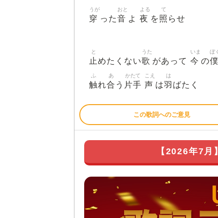
うが
おと
よる
て
穿
音
夜
照
った
よ
を
らせ
と
うた
いま
ぼ
止
歌
今
めたくない
があって
の
ふ
あ
かたて
こえ
は
触
合
片手
声
羽
れ
う
は
ばたく
この歌詞へのご意見
【2026年7