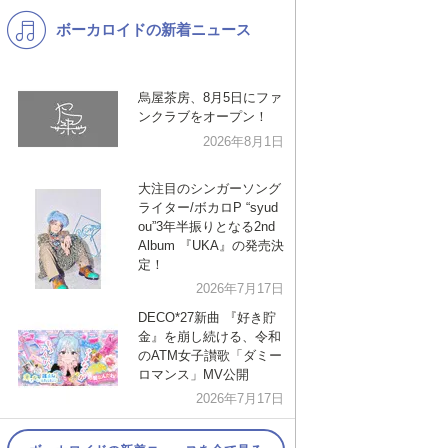
ボーカロイドの新着ニュース
K-POP
演歌・歌謡
バンド
洋楽
烏屋茶房、8月5日にファ
VTuber
ディズニー
ンクラブをオープン！
2026年8月1日
大注目のシンガーソング
ライター/ボカロP “syud
ou”3年半振りとなる2nd
Album 『UKA』の発売決
定！
2026年7月17日
DECO*27新曲 『好き貯
金』を崩し続ける、令和
のATM女子讃歌「ダミー
ロマンス」MV公開
2026年7月17日