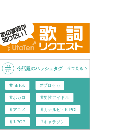
今話題のハッシュタグ
全て見る
TikTok
プロセカ
ボカロ
男性アイドル
アニメ
カナルビ・K-POP和訳
J-POP
キャラソン
あんスタ
歌い手