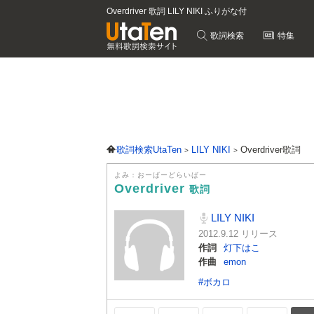
Overdriver 歌詞 LILY NIKI ふりがな付
歌詞検索
特集
歌詞検索UtaTen
LILY NIKI
Overdriver歌詞
よみ：おーばーどらいばー
Overdriver
歌詞
LILY NIKI
2012.9.12 リリース
作詞
灯下はこ
作曲
emon
#ボカロ