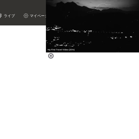
ライブ
マイページ
Loaded
:
62.90%
/
Unmute