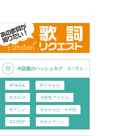
今話題のハッシュタグ
全て見る
TikTok
プロセカ
ボカロ
男性アイドル
アニメ
カナルビ・K-POP和訳
J-POP
キャラソン
あんスタ
歌い手