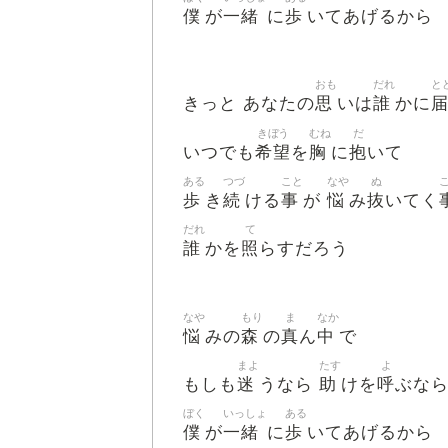
僕
一緒
歩
が
に
いてあげるから
おも
だれ
と
思
誰
きっと あなたの
いは
かに
きぼう
むね
だ
希望
胸
抱
いつでも
を
に
いて
ある
つづ
こと
なや
ぬ
歩
続
事
悩
抜
き
ける
が
み
いてく
だれ
て
誰
照
かを
らすだろう
なや
もり
ま
なか
悩
森
真
中
みの
の
ん
で
まよ
たす
よ
迷
助
呼
もしも
うなら
けを
ぶな
ぼく
いっしょ
ある
僕
一緒
歩
が
に
いてあげるから