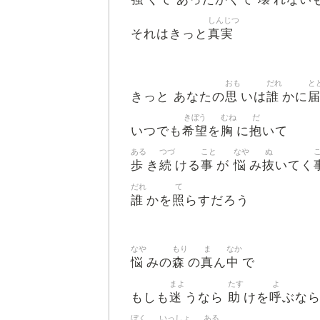
しんじつ
真実
それはきっと
おも
だれ
と
思
誰
きっと あなたの
いは
かに
きぼう
むね
だ
希望
胸
抱
いつでも
を
に
いて
ある
つづ
こと
なや
ぬ
歩
続
事
悩
抜
き
ける
が
み
いてく
だれ
て
誰
照
かを
らすだろう
なや
もり
ま
なか
悩
森
真
中
みの
の
ん
で
まよ
たす
よ
迷
助
呼
もしも
うなら
けを
ぶな
ぼく
いっしょ
ある