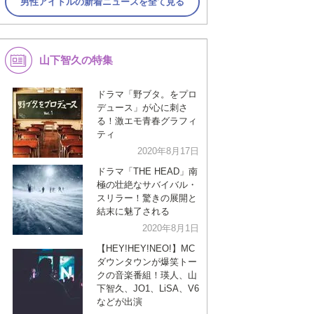
男性アイドルの新着ニュースを全て見る
山下智久の特集
ドラマ「野ブタ。をプロ
デュース」が心に刺さ
る！激エモ青春グラフィ
ティ
2020年8月17日
ドラマ「THE HEAD」南
極の壮絶なサバイバル・
スリラー！驚きの展開と
結末に魅了される
2020年8月1日
【HEY!HEY!NEO!】MC
ダウンタウンが爆笑トー
クの音楽番組！瑛人、山
下智久、JO1、LiSA、V6
などが出演