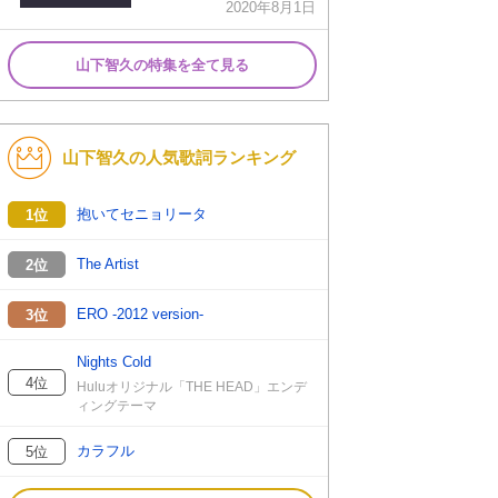
2020年8月1日
山下智久の特集を全て見る
山下智久の人気歌詞ランキング
抱いてセニョリータ
1位
The Artist
2位
ERO -2012 version-
3位
Nights Cold
4位
Huluオリジナル「THE HEAD」エンデ
ィングテーマ
カラフル
5位