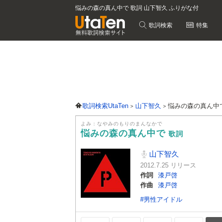
悩みの森の真ん中で 歌詞 山下智久 ふりがな付
歌詞検索
特集
歌詞検索UtaTen
山下智久
悩みの森の真ん中
よみ：なやみのもりのまんなかで
悩みの森の真ん中で
歌詞
山下智久
2012.7.25 リリース
作詞
漆戸啓
作曲
漆戸啓
#男性アイドル