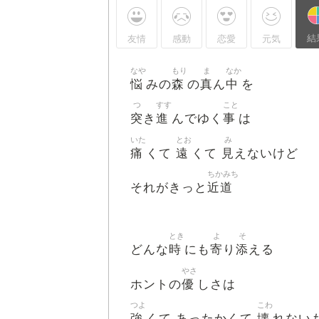
結
友情
感動
恋愛
元気
なや
もり
ま
なか
悩
森
真
中
みの
の
ん
を
つ
すす
こと
突
進
事
き
んでゆく
は
いた
とお
み
痛
遠
見
くて
くて
えないけど
ちかみち
近道
それがきっと
とき
よ
そ
時
寄
添
どんな
にも
り
える
やさ
優
ホントの
しさは
つよ
こわ
強
壊
くて あったかくて
れない