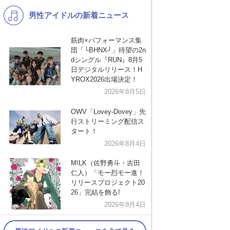
男性アイドルの新着ニュース
K-POP
演歌・歌謡
バンド
洋楽
筋肉×パフォーマンス集
団「└BHNX┘」待望の2n
VTuber
ディズニー
dシングル『RUN』8月5
日デジタルリリース！H
YROX2026出場決定！
2026年8月5日
OWV「Lovey-Dovey」先
行ストリーミング配信ス
タート！
2026年8月4日
M!LK（佐野勇斗・吉田
仁人）「モー烈モー進！
リリースプロジェクト20
26」完結を飾る!
2026年8月4日