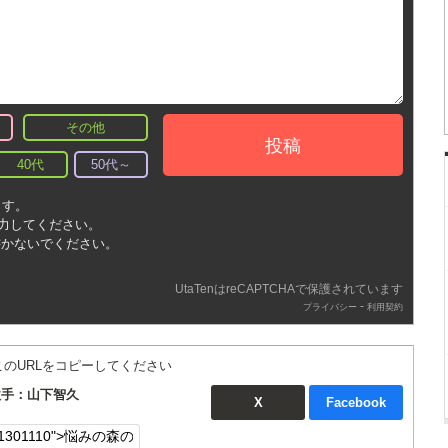
その他
投稿
40代
50代～
ます。
入力してください。
書かないでください。
UtaTenはreCAPTCHAで保護されています
-
プライバシー
利用契約
このURLをコピーしてください
歌手：山下智久
X
Facebook