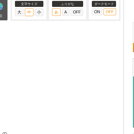
文字サイズ
ふりがな
ダークモード
果
もの