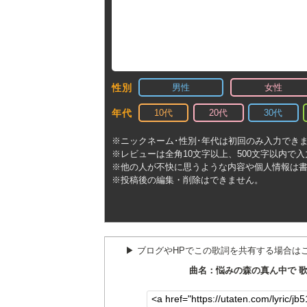
男性
女性
性別
10代
20代
30代
年代
※ニックネーム･性別･年代は初回のみ入力でき
※レビューは全角10文字以上、500文字以内で
※他の人が不快に思うような内容や個人情報は
※投稿後の編集・削除はできません。
▶︎ ブログやHPでこの歌詞を共有する場合は
曲名：悩みの森の真ん中で 