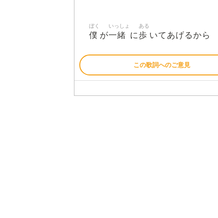
ぼく
いっしょ
ある
僕
一緒
歩
が
に
いてあげるから
この歌詞へのご意見