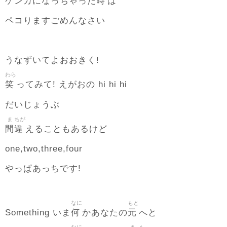
時
ケンカになっちゃった
は
ペコりますごめんなさい
うなずいてよおおきく!
わら
笑
ってみて! えがおの hi hi hi
だいじょうぶ
ま
ちが
間
違
えることもあるけど
one,two,three,four
やっぱあっちです!
なに
もと
何
元
Something いま
かあなたの
へと