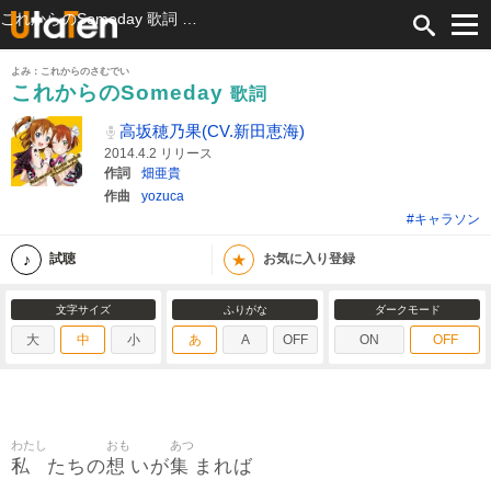
これからのSomeday 歌詞 高坂穂乃果(CV.新田恵海) ふりがな付
よみ：これからのさむでい
これからのSomeday
歌詞
高坂穂乃果(CV.新田恵海)
2014.4.2 リリース
作詞
畑亜貴
作曲
yozuca
#キャラソン
★
試聴
お気に入り登録
文字サイズ
ふりがな
ダークモード
大
中
小
あ
A
OFF
ON
OFF
わたし
おも
あつ
私
想
集
たちの
いが
まれば