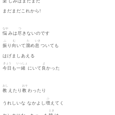
楽
しみはまだまだ
まだまだこれから!
なや
つ
悩
尽
みは
きないのです
ふ
む
た
いき
振
向
溜
息
り
いて
め
ついても
はげましあえる
きょう
いっしょ
よ
今日
一緒
良
も
にいて
かった
おし
おそ
教
教
えたり
わったり
ふ
増
うれしいな なかよし
えてく
とき