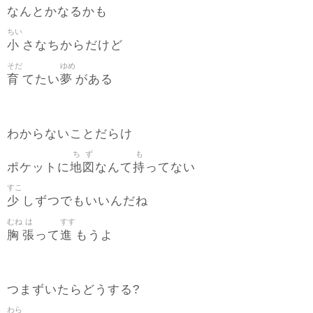
なんとかなるかも
ちい
小
さなちからだけど
そだ
ゆめ
育
夢
てたい
がある
わからないことだらけ
ち
ず
も
地
図
持
ポケットに
なんて
ってない
すこ
少
しずつでもいいんだね
むね
は
すす
胸
張
進
って
もうよ
つまずいたらどうする?
わら