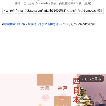
曲名：これからのSomeday 歌手：高坂穂乃果(CV.新田恵海)
歌詞検索UtaTen
高坂穂乃果(CV.新田恵海)
これからのSomeday歌詞
もっと見る
arrow_forward_ios