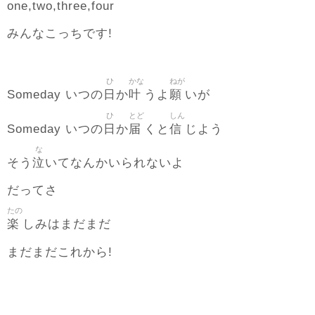
one,two,three,four
みんなこっちです!
ひ
かな
ねが
日
叶
願
Someday いつの
か
うよ
いが
ひ
とど
しん
日
届
信
Someday いつの
か
くと
じよう
な
泣
そう
いてなんかいられないよ
だってさ
たの
楽
しみはまだまだ
まだまだこれから!