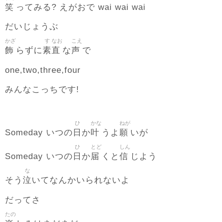
笑
ってみる? えがおで wai wai wai
だいじょうぶ
かざ
す
なお
こえ
飾
素
直
声
らずに
な
で
one,two,three,four
みんなこっちです!
ひ
かな
ねが
日
叶
願
Someday いつの
か
うよ
いが
ひ
とど
しん
日
届
信
Someday いつの
か
くと
じよう
な
泣
そう
いてなんかいられないよ
だってさ
たの