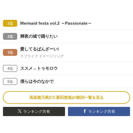
Mermaid festa vol.2 ～Passionate～
1位
輝夜の城で踊りたい
2位
愛してるばんざーい!
3位
ラブライブ イメージソング
ススメ→トゥモロウ
4位
僕らは今のなかで
5位
高坂穂乃果(CV.新田恵海)の歌詞一覧を見る
ランキング共有
ランキング共有