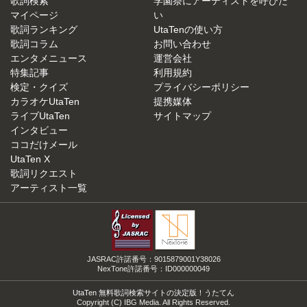
歌詞検索
学園祭にアーティストを呼びた
マイページ
い
歌詞ランキング
UtaTenの使い方
歌詞コラム
お問い合わせ
エンタメニュース
運営会社
特集記事
利用規約
検定・クイズ
プライバシーポリシー
カラオケUtaTen
提携媒体
ライブUtaTen
サイトマップ
インタビュー
ココだけメール
UtaTen X
歌詞リクエスト
アーティスト一覧
JASRAC許諾番号：9015879001Y38026
NexTone許諾番号：ID000000049
UtaTen 無料歌詞検索サイトの決定版！うたてん
Copyright (C) IBG Media. All Rights Reserved.