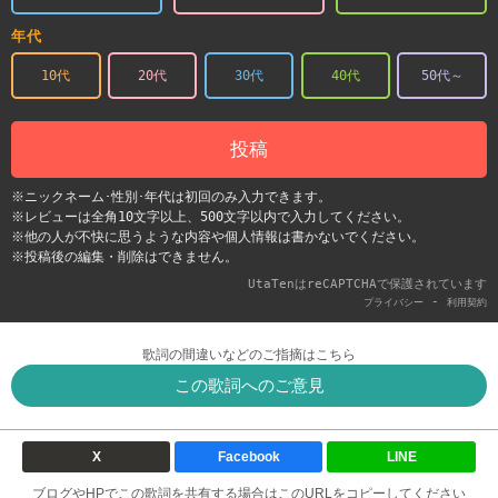
年代
10代
20代
30代
40代
50代～
投稿
※ニックネーム･性別･年代は初回のみ入力できます。
※レビューは全角10文字以上、500文字以内で入力してください。
※他の人が不快に思うような内容や個人情報は書かないでください。
※投稿後の編集・削除はできません。
UtaTenはreCAPTCHAで保護されています
-
プライバシー
利用契約
歌詞の間違いなどのご指摘はこちら
この歌詞へのご意見
X
Facebook
LINE
ブログやHPでこの歌詞を共有する場合はこのURLをコピーしてください