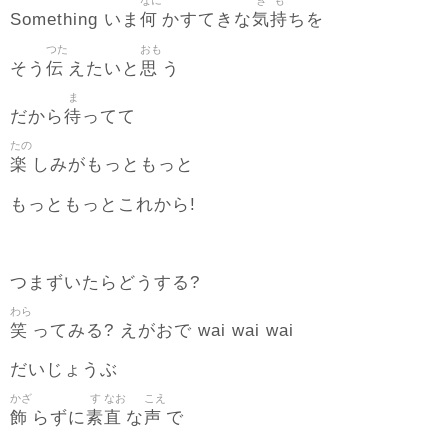
なに
き
も
何
気
持
Something いま
かすてきな
ちを
つた
おも
伝
思
そう
えたいと
う
ま
待
だから
ってて
たの
楽
しみがもっともっと
もっともっとこれから!
つまずいたらどうする?
わら
笑
ってみる? えがおで wai wai wai
だいじょうぶ
かざ
す
なお
こえ
飾
素
直
声
らずに
な
で