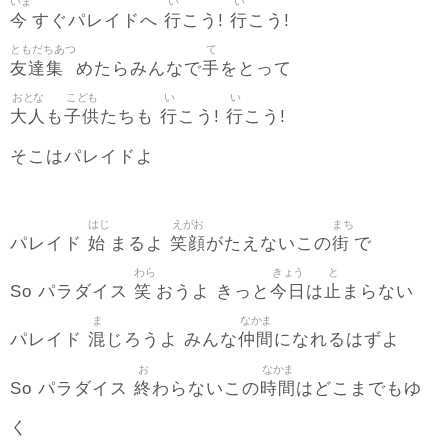
いま
い
い
今
行
行
すぐパレイドへ
こう!
こう!
ともだちあつ
て
友達集
手
めたらみんなで
をとって
おとな
こども
い
い
大人
子供
行
行
も
たちも
こう!
こう!
そこはパレイドよ
はじ
えがお
まち
始
笑顔
街
パレイド
まるよ
がたえないこの
で
わら
きょう
と
笑
今日
止
So パラダイス
おうよ きっと
は
まらない
ま
なかま
混
仲間
パレイド
じろうよ みんな
になれるはずよ
お
なかま
終
時間
So パラダイス
わらないこの
はどこまでもゆ
く