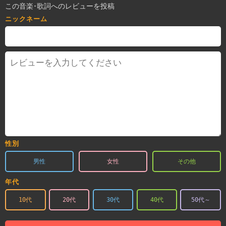
この音楽･歌詞へのレビューを投稿
ニックネーム
性別
男性
女性
その他
年代
10代
20代
30代
40代
50代～