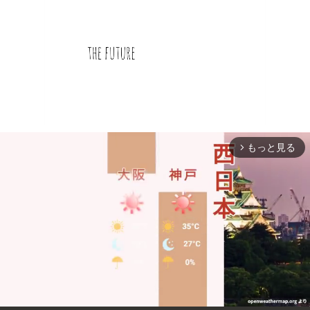
もっと見る
arrow_forward_ios