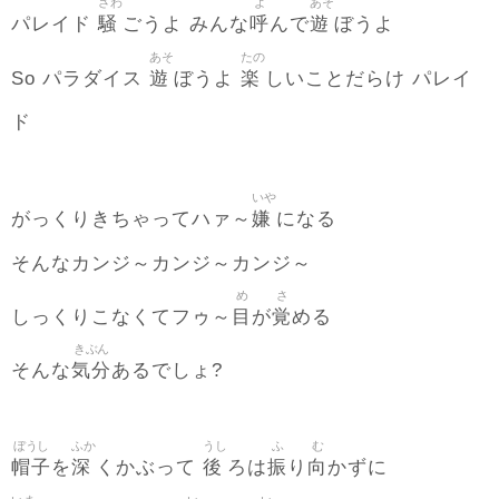
さわ
よ
あそ
騒
呼
遊
パレイド
ごうよ みんな
んで
ぼうよ
あそ
たの
遊
楽
So パラダイス
ぼうよ
しいことだらけ パレイ
ド
いや
嫌
がっくりきちゃってハァ～
になる
そんなカンジ～カンジ～カンジ～
め
さ
目
覚
しっくりこなくてフゥ～
が
める
きぶん
気分
そんな
あるでしょ?
ぼうし
ふか
うし
ふ
む
帽子
深
後
振
向
を
くかぶって
ろは
り
かずに