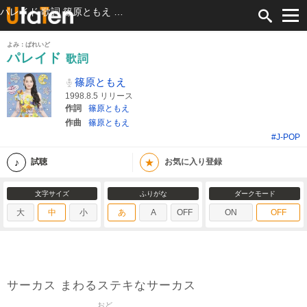
パレイド 歌詞 篠原ともえ ふりがな付
よみ：ぱれいど
パレイド
歌詞
篠原ともえ
1998.8.5 リリース
作詞
篠原ともえ
作曲
篠原ともえ
#J-POP
★
試聴
お気に入り登録
文字サイズ
ふりがな
ダークモード
大
中
小
あ
A
OFF
ON
OFF
サーカス まわるステキなサーカス
おど