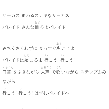
サーカス まわるステキなサーカス
おど
踊
パレイド みんな
ろよパレイド
ある
歩
みちくさくわずに まっすぐ
こうよ
はじ
い
い
始
行
行
パレイドは
まるよ
こう!
こう!
くちぶえ
おおごえ
うた
口笛
大声
歌
をふきながら
で
いながら ステップふみ
ながら
い
い
行
行
こう!
こう! はずむパレイドへ