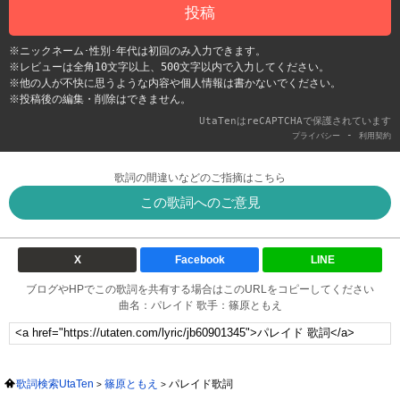
投稿
※ニックネーム･性別･年代は初回のみ入力できます。
※レビューは全角10文字以上、500文字以内で入力してください。
※他の人が不快に思うような内容や個人情報は書かないでください。
※投稿後の編集・削除はできません。
UtaTenはreCAPTCHAで保護されています
-
プライバシー
利用契約
歌詞の間違いなどのご指摘はこちら
この歌詞へのご意見
X
Facebook
LINE
ブログやHPでこの歌詞を共有する場合はこのURLをコピーしてください
曲名：パレイド 歌手：篠原ともえ
歌詞検索UtaTen
篠原ともえ
パレイド歌詞