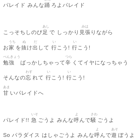
踊
パレイド みんな
ろよパレイド
あし
みは
足
見張
こっそちしのび
で しっかり
りながら
うち
ぬ
だ
い
い
家
抜
出
行
行
お
を
け
して
こう!
こう!
べんきょう
つら
勉強
辛
ばっかしちゃって
くてイヤになっちゃう
わす
い
い
忘
行
行
そんなの
れて
こう!
こう!
あま
甘
いパレイドへ
いそ
よ
さわ
急
呼
騒
パレイド!!
ごうよ みんな
んで
ごうよ
よ
あそ
呼
遊
So パラダイス はしゃごうよ みんな
んで
ぼうよ