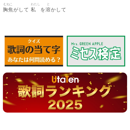
むねこ
わたし
と
胸焦
私
溶
がして
を
かして