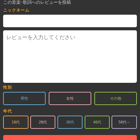
この音楽･歌詞へのレビューを投稿
ニックネーム
性別
男性
女性
その他
年代
10代
20代
30代
40代
50代～