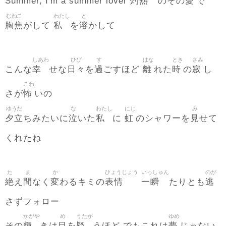
灼熱
愛
Summer, I'm a summer lover
のその
で
むねこ
わたし
と
胸焦
私
溶
がして
を
かして
しあわ
ひび
す
はな
とき
さみ
幸
日々
過
離
時
寂
こんな
せな
を
ごすほど
れた
の
し
こわ
怖
さが
いの
ゆうだ
な
わたし
にじ
み
夕立
泣
私
虹
見
ちみたいに
いた
に
のシャワーを
せて
くれたね
た
ま
か
ひょうじょう
いっしゅん
のが
絶
間
変
表情
一瞬
逃
え
なく
わるキミの
たりとも
さずフォロー
かがや
め
うたが
ゆめ
輝
目
疑
夢