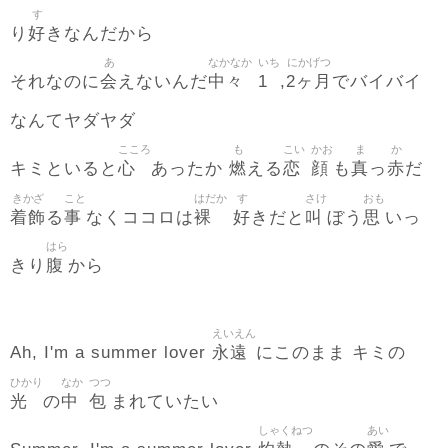
す
好
り
きなんだから
あ
なかなか
いち
にかげつ
会
中々
1
2ヶ月
それなのに
えないんだ
,
でバイバイ
なんてヤダヤダ
こころ
も
こい
かお
ま
か
心
燃
恋
顔
真
赤
キミといると
あったか
える
も
っ
だ
きかざ
こと
はだか
す
さけ
おも
着飾
事
裸
好
叫
思
る
なくココロは
きだと
ぼう
いっ
はら
腹
きり
から
えいえん
永遠
Ah, I'm a summer lover
にこのまま キミの
ひかり
なか
つつ
光
中
包
の
まれていたい
しゃくねつ
あい