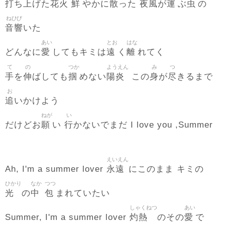
打
上
花火
鮮
散
夜風
運
虫
ち
げた
やかに
った
が
ぶ
の
ねひび
音響
いた
あい
とお
はな
愛
遠
離
どんなに
してもキミは
く
れてく
て
の
つか
ようえん
み
つ
手
伸
掴
陽炎
身
尽
を
ばしても
めない
この
が
きるまで
お
追
いかけよう
ねが
い
願
行
だけどお
い
かないでまだ I love you ,Summer
えいえん
永遠
Ah, I'm a summer lover
にこのまま キミの
ひかり
なか
つつ
光
中
包
の
まれていたい
しゃくねつ
あい
灼熱
愛
Summer, I'm a summer lover
のその
で