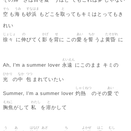
その
きは
を
うほど でもこれは
じゃない
そら
うみ
すなはま
と
空
海
砂浜
取
も
も
もどこを
ってもキミはとってもき
れい
じょじょ
の
かげ
せ
あい
ちか
たそがれ
徐々
伸
影
背
愛
誓
黄昏
に
びてく
を
に この
を
うよ
に
えいえん
永遠
Ah, I'm a summer lover
にこのまま キミの
ひかり
なか
つつ
光
中
包
の
まれていたい
しゃくねつ
あい
灼熱
愛
Summer, I'm a summer lover
のその
で
むねこ
わたし
と
胸焦
私
溶
がして
を
かして
う
あ
はなび
あざ
ち
よかぜ
はこ
むし