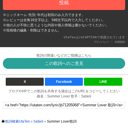
投稿
※ニックネーム･性別･年代は初回のみ入力できます。
※レビューは全角10文字以上、500文字以内で入力してください。
※他の人が不快に思うような内容や個人情報は書かないでください。
※投稿後の編集・削除はできません。
UtaTenはreCAPTCHAで保護されています
-
プライバシー
利用契約
歌詞の間違いなどのご指摘はこちら
この歌詞へのご意見
X
Facebook
LINE
ブログやHPでこの歌詞を共有する場合はこのURLをコピーしてください
曲名：Summer Lover 歌手：Safarii
歌詞検索UtaTen
Safarii
Summer Lover歌詞