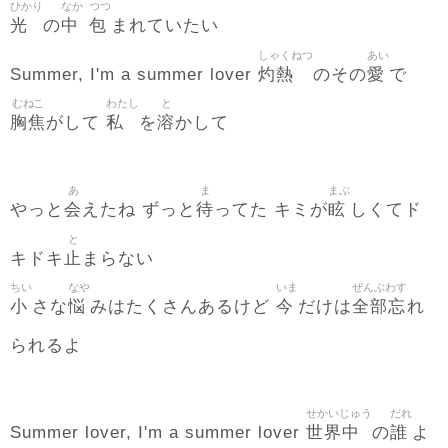
ひかり
なか
つつ
光
中
包
の
まれていたい
しゃくねつ
あい
灼熱
愛
Summer, I'm a summer lover
のその
で
むねこ
わたし
と
胸焦
私
溶
がして
を
かして
あ
ま
まぶ
会
待
眩
やっと
えたね ずっと
ってた キミが
しくてド
と
止
キドキ
まらない
ちい
なや
いま
ぜんぶわす
小
悩
今
全部忘
さな
みはたくさんあるけど
だけは
れ
られるよ
せかいじゅう
だれ
世界中
誰
Summer lover, I'm a summer lover
の
よ