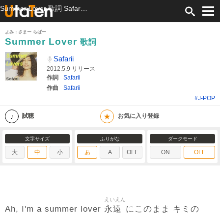
Summer Lover 歌詞 Safarii ふりがな付
よみ：さまー らばー
Summer Lover
歌詞
Safarii
2012.5.9 リリース
作詞
Safarii
作曲
Safarii
#J-POP
★
試聴
お気に入り登録
文字サイズ
ふりがな
ダークモード
大
中
小
あ
A
OFF
ON
OFF
えいえん
永遠
Ah, I'm a summer lover
にこのまま キミの