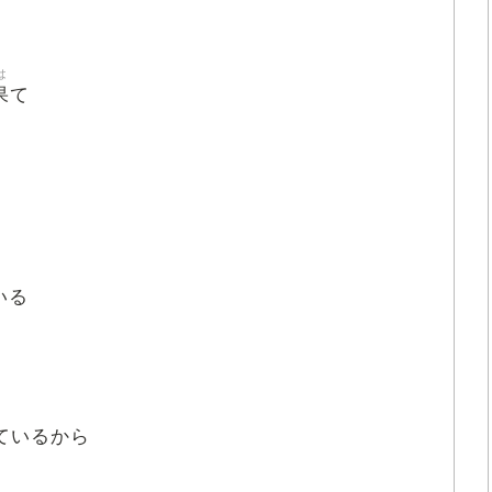
は
果
て
いる
ているから