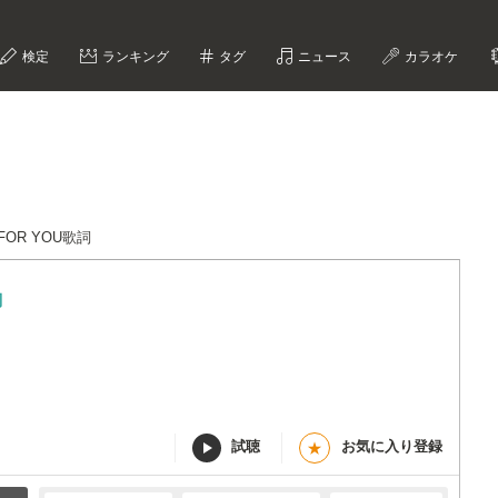
検定
ランキング
タグ
ニュース
カラオケ
S FOR YOU歌詞
詞
試聴
お気に入り登録
★