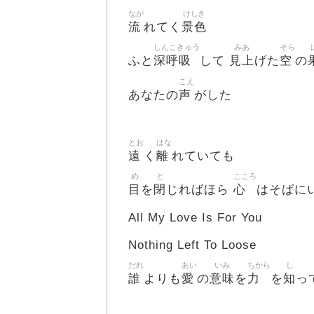
なが
けしき
流
景色
れてく
しんこきゅう
みあ
そら
深呼吸
見上
空
ふと
して
げた
の
こえ
声
あなたの
がした
とお
はな
遠
離
く
れていても
め
と
こころ
目
閉
心
を
じればほら
はそばに
All My Love Is For You
Nothing Left To Loose
だれ
あい
いみ
ちから
し
誰
愛
意味
力
知
よりも
の
を
を
っ