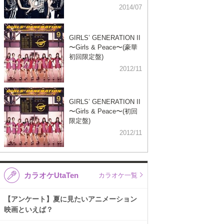
2014/07
GIRLS’ GENERATION II
〜Girls & Peace〜(豪華
初回限定盤)
2012/11
GIRLS’ GENERATION II
〜Girls & Peace〜(初回
限定盤)
2012/11
カラオケUtaTen
カラオケ一覧
【アンケート】夏に見たいアニメーション
映画といえば？