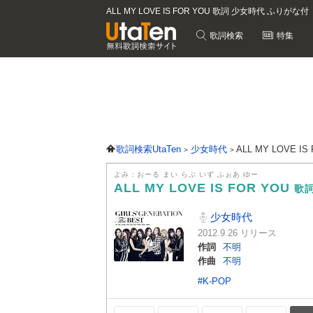
ALL MY LOVE IS FOR YOU 歌詞 少女時代 ふりがな付
歌詞検索
特集
歌詞検索UtaTen
少女時代
ALL MY LOVE I
よみ：おーる まい らぶ いず ふぉあ ゆー
ALL MY LOVE IS FOR YOU
歌
少女時代
2012.9.26 リリース
作詞
不明
作曲
不明
#K-POP