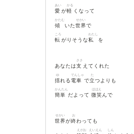
あい
かる
愛
軽
が
くなって
かたむ
せかい
傾
世界
いた
で
ころ
わたし
転
私
がりそうな
を
ささ
支
あなたは
えてくれた
ゆ
でんしゃ
た
揺
電車
立
れる
で
つよりも
かんたん
ほほえ
簡単
微笑
だよって
んで
せかい
お
世界
終
が
わっても
えがお
えいえん
しん