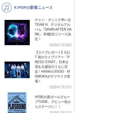
K-POPの新着ニュース
K-POP
演歌・歌謡
バンド
洋楽
チャン・グンソク率いる
TEAM H、デジタルアル
VTuber
ディズニー
バム『DAWN AFTER DA
RK』 8/4配信リリース決
定！
2026年7月28日
【ライブレポート】ILLI
T 初のライブツアー「P
RESS START」日本公
演を大盛況のうちに完
走！HANAのJISOO・M
OMOKAがサプライズ登
場！
2026年7月27日
HYBEの新ガールグルー
プTUIDE、デビュー前か
らステージに！！
2026年7月21日