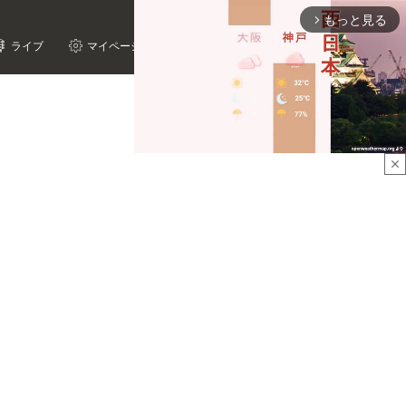
もっと見る
arrow_forward_ios
ライブ
マイページ
close
Mute