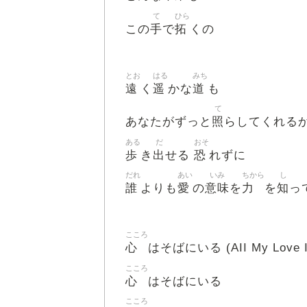
て
ひら
手
拓
この
で
くの
とお
はる
みち
遠
遥
道
く
かな
も
て
照
あなたがずっと
らしてくれる
ある
だ
おそ
歩
出
恐
き
せる
れずに
だれ
あい
いみ
ちから
し
誰
愛
意味
力
知
よりも
の
を
を
っ
こころ
心
はそばにいる (AII My Love Is
こころ
心
はそばにいる
こころ