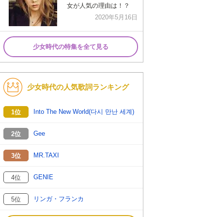
女が人気の理由は！？
2020年5月16日
少女時代の特集を全て見る
少女時代の人気歌詞ランキング
Into The New World(다시 만난 세계)
1位
Gee
2位
MR.TAXI
3位
GENIE
4位
リンガ・フランカ
5位