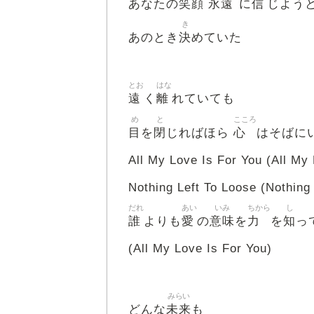
笑顔
永遠
信
あなたの
に
じよう
き
決
あのとき
めていた
とお
はな
遠
離
く
れていても
め
と
こころ
目
閉
心
を
じればほら
はそばに
All My Love Is For You (All My 
Nothing Left To Loose (Nothing
だれ
あい
いみ
ちから
し
誰
愛
意味
力
知
よりも
の
を
を
っ
(All My Love Is For You)
みらい
未来
どんな
も