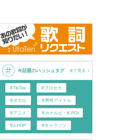
今話題のハッシュタグ
全て見る
TikTok
プロセカ
ボカロ
男性アイドル
アニメ
カナルビ・K-POP和訳
J-POP
キャラソン
あんスタ
歌い手