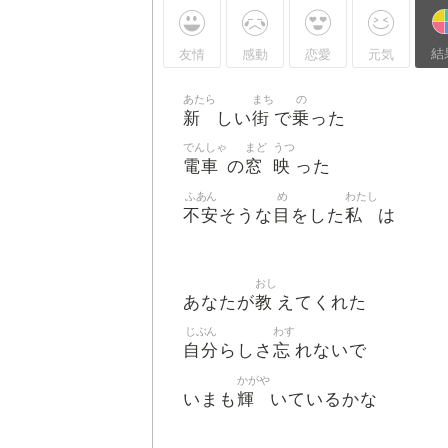
結
友情
感動
恋愛
元気
あたら
まち
の
新
街
乗
しい
で
った
でんしゃ
まど
うつ
電車
窓
映
の
った
ふあん
め
わたし
不安
目
私
そうな
をした
は
おし
教
あなたが
えてくれた
じぶん
わす
自分
忘
らしさ
れないで
かがや
輝
いまも
いているかな