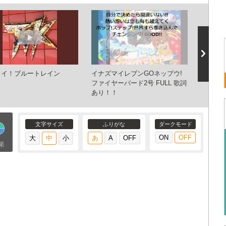
メイ！ブルートレイン
イナズマイレブンGOネップウ!
ネップウ
ファイヤーバード2号 FULL 歌詞
ＦＵＬ
あり！！
文字サイズ
ふりがな
ダークモード
果