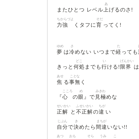
あ
上
またひとつ レベル
げるのさ!
ちからづよ
そだ
力強
育
くタフに
ってく!
ゆめ
さ
た
夢
冷
経
は
めない いつまで
っても
どこ
い
げんかい
何処
行
限界
きっと
までも
ける!
あせ
ことな
焦
事無
る
く
こころ
め
みきわ
心
眼
見極
『
の
』で
めな
せいかい
ふせいかい
ちが
正解
不正解
違
と
の
い
じぶん
き
まちが
自分
決
間違
で
めたら
いない!!
あつ
おも
そら
うみ
こ