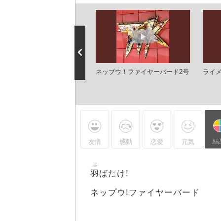
Pistonz+KMC ネップウファ
ネップウ！ファイヤーバード2号
ライ
アーバード2号
結
友情
感動
恋愛
元気
は
羽
ばたけ!
ネップウ!ファイヤーバード