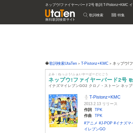
ネップウ!ファイヤーバード2号 歌詞 T-Pistonz+K
歌詞検索
特集
歌詞検索UtaTen
T-Pistonz+KMC
ネップウ!
よみ：ねっぷう!ふぁいやーばーどにごう
ネップウ!ファイヤーバード2号
イナズマイレブンGO2 クロノ・ストーン ネップウ
T-Pistonz+KMC
2013.2.13 リリース
作詞
TPK
作曲
TPK
#アニメ
#J-POP
#イナズマ
イレブンGO