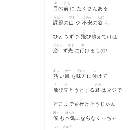
め
まえ
目
前
の
に たくさんある
かだい
やま
ふあん
たに
課題
山
不安
谷
の
や
の
も
と
こ
飛
越
ひとつずつ
び
えてけば
かなら
さき
ゆ
必
先
行
ず
に
けるもの!
あつ
かぜ
みかた
つ
熱
風
味方
付
い
を
に
けて
と
た
きみ
飛
立
君
び
とうとする
はマジで
い
行
どこまでも
けそうじゃん
ぼく
ほんき
僕
本気
も
にならなくっちゃ
しんこきゅう