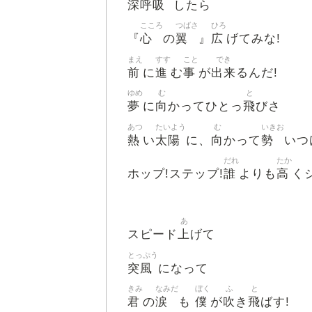
深呼吸
したら
こころ
つばさ
ひろ
心
翼
広
『
の
』
げてみな!
まえ
すす
こと
でき
前
進
事
出来
に
む
が
るんだ!
ゆめ
む
と
夢
向
飛
に
かってひとっ
びさ
あつ
たいよう
む
いきお
熱
太陽
向
勢
い
に、
かって
いつ
だれ
たか
誰
高
ホップ!ステップ!
よりも
くジ
あ
上
スピード
げて
とっぷう
突風
になって
きみ
なみだ
ぼく
ふ
と
君
涙
僕
吹
飛
の
も
が
き
ばす!