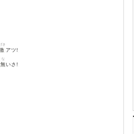
げき
激
アツ!
な
無
は
いさ!