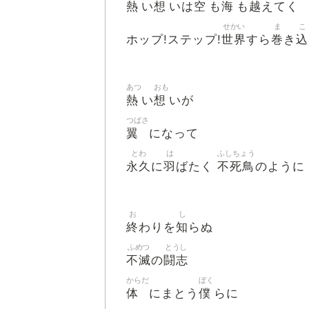
熱
想
空
海
越
い
いは
も
も
えてく
せかい
ま
こ
世界
巻
込
ホップ!ステップ!
すら
き
あつ
おも
熱
想
い
いが
つばさ
翼
になって
とわ
は
ふしちょう
永久
羽
不死鳥
に
ばたく
のように
お
し
終
知
わりを
らぬ
ふめつ
とうし
不滅
闘志
の
からだ
ぼく
体
僕
にまとう
らに