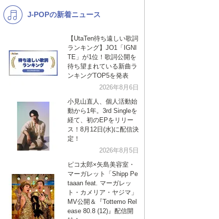
J-POPの新着ニュース
K-POP
バンド
演歌・歌謡
洋楽
【UtaTen待ち遠しい歌詞
ランキング】JO1「IGNI
VTuber
ディズニー
TE」が1位！歌詞公開を
待ち望まれている新曲ラ
ンキングTOP5を発表
2026年8月6日
小見山直人、個人活動始
動から1年。3rd Singleを
経て、初のEPをリリー
ス！8月12日(水)に配信決
定！
2026年8月5日
ピコ太郎×矢島美容室・
マーガレット「Shipp Pe
taaan feat. マーガレッ
ト・カメリア・ヤジマ」
MV公開＆『Tottemo Rel
ease 80.8 (12)』配信開