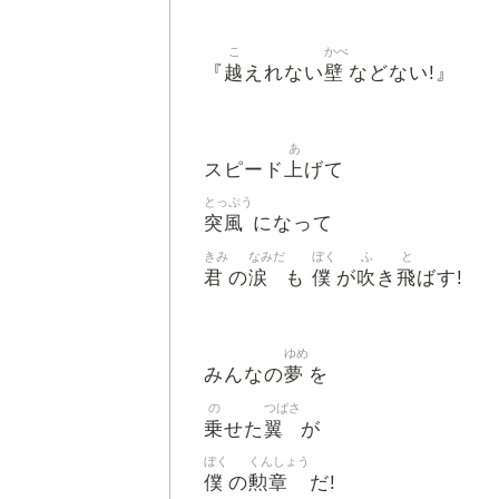
こ
かべ
越
壁
『
えれない
などない!』
あ
上
スピード
げて
とっぷう
突風
になって
きみ
なみだ
ぼく
ふ
と
君
涙
僕
吹
飛
の
も
が
き
ばす!
ゆめ
夢
みんなの
を
の
つばさ
乗
翼
せた
が
ぼく
くんしょう
僕
勲章
の
だ!