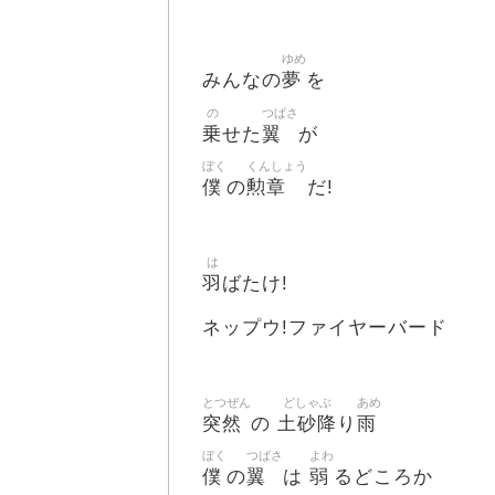
ゆめ
夢
みんなの
を
の
つばさ
乗
翼
せた
が
ぼく
くんしょう
僕
勲章
の
だ!
は
羽
ばたけ!
ネップウ!ファイヤーバード
とつぜん
どしゃぶ
あめ
突然
土砂降
雨
の
り
ぼく
つばさ
よわ
僕
翼
弱
の
は
るどころか