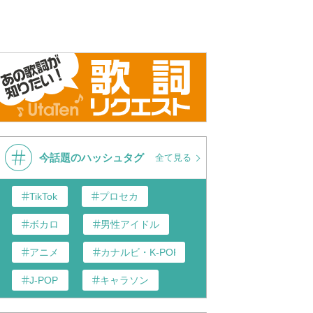
!ファイヤーバード2号
T-Pistonz+KMC ネップウファ
ネップウ！
Ｌ
イアーバード2号
今話題のハッシュタグ
全て見る
TikTok
プロセカ
ボカロ
男性アイドル
アニメ
カナルビ・K-POP和訳
J-POP
キャラソン
あんスタ
歌い手