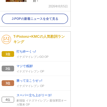
始！
2026年8月5日
J-POPの新着ニュースを全て見る
T-Pistonz+KMCの人気歌詞ラン
キング
打ち砕ーくっ!
1位
イナズマイレブンGO OP
マジで感謝!
2位
イナズマイレブン OP
勝って泣こうゼッ!
3位
イナズマイレブン OP
スーパー立ち上がリーヨ!
4位
劇場版 イナズマイレブン 最強軍団オー
ガ襲来 OP