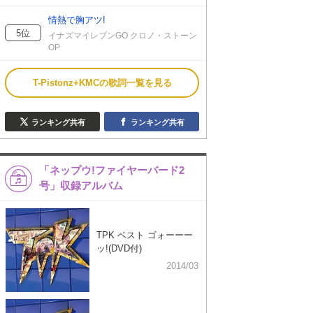
情熱で胸アツ!
5位
イナズマイレブンGO クロノ・ストーン
OP
T-Pistonz+KMCの歌詞一覧を見る
ランキング共有
ランキング共有
「ネップウ!ファイヤーバード2
号」収録アルバム
TPK ベスト ゴォーーー
ッ!(DVD付)
2014/03