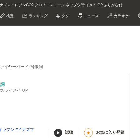
MC イナズマイレブンGO2 クロノ・ストーン ネップウ/ライメイ OP ふりがな付
検定
ランキング
タグ
ニュース
カラオケ
ファイヤーバード2号歌詞
歌詞
/ライメイ OP
イレブン
#イナズマ
試聴
お気に入り登録
★