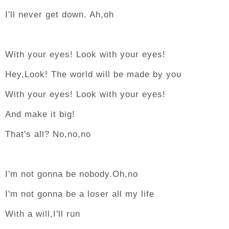
I'll never get down. Ah,oh
With your eyes! Look with your eyes!
Hey,Look! The world will be made by you
With your eyes! Look with your eyes!
And make it big!
That's all? No,no,no
I'm not gonna be nobody.Oh,no
I'm not gonna be a loser all my life
With a will,I'll run