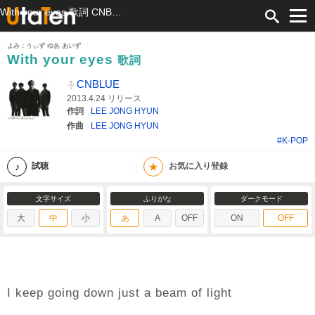
With your eyes 歌詞 CNBLUE ふりがな付
よみ：うぃず ゆあ あいず
With your eyes
歌詞
CNBLUE
2013.4.24 リリース
作詞
LEE JONG HYUN
作曲
LEE JONG HYUN
#K-POP
★
試聴
お気に入り登録
文字サイズ
ふりがな
ダークモード
大
中
小
あ
A
OFF
ON
OFF
I keep going down just a beam of light