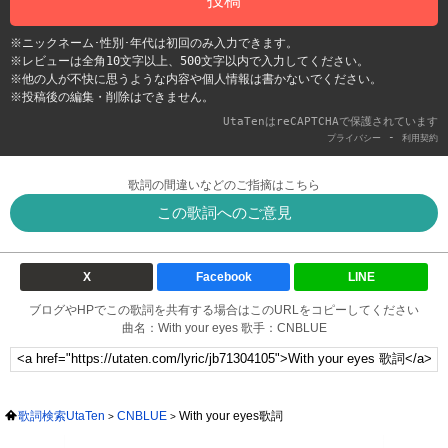
投稿
※ニックネーム･性別･年代は初回のみ入力できます。
※レビューは全角10文字以上、500文字以内で入力してください。
※他の人が不快に思うような内容や個人情報は書かないでください。
※投稿後の編集・削除はできません。
UtaTenはreCAPTCHAで保護されています
-
プライバシー
利用契約
歌詞の間違いなどのご指摘はこちら
この歌詞へのご意見
X
Facebook
LINE
ブログやHPでこの歌詞を共有する場合はこのURLをコピーしてください
曲名：With your eyes 歌手：CNBLUE
歌詞検索UtaTen
CNBLUE
With your eyes歌詞