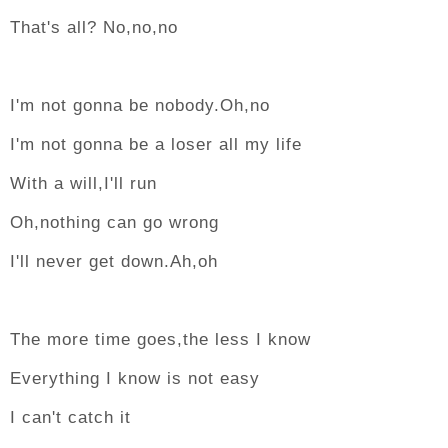
That's all? No,no,no
I'm not gonna be nobody.Oh,no
I'm not gonna be a loser all my life
With a will,I'll run
Oh,nothing can go wrong
I'll never get down.Ah,oh
The more time goes,the less I know
Everything I know is not easy
I can't catch it