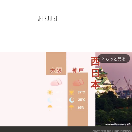
もっと見る
arrow_forward_ios
Powered by 
GliaStudios