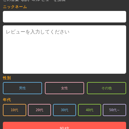
ニックネーム
性別
男性
女性
その他
年代
10代
20代
30代
40代
50代～