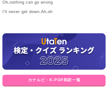
Oh,nothing can go wrong
I'll never get down.Ah,oh
カナルビ・K-POP和訳一覧