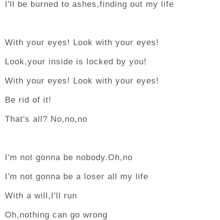
I'll be burned to ashes,finding out my life
With your eyes! Look with your eyes!
Look,your inside is locked by you!
With your eyes! Look with your eyes!
Be rid of it!
That's all? No,no,no
I'm not gonna be nobody.Oh,no
I'm not gonna be a loser all my life
With a will,I'll run
Oh,nothing can go wrong