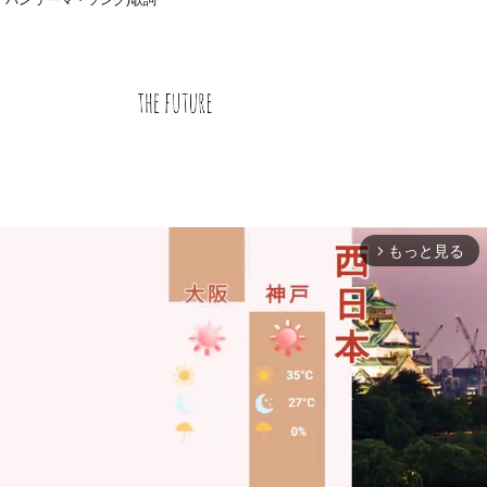
パン テーマ・ソング)歌詞
もっと見る
arrow_forward_ios