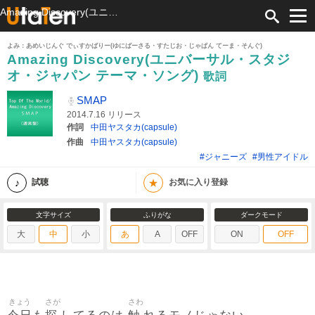
Amazing Discovery(ユニバーサル・スタジオ・ジャパン テーマ・ソング) 歌詞 SMAP ふりがな付
よみ：あめいじんぐ でぃすかばりー(ゆにばーさる・すたじお・じゃぱん てーま・そんぐ)
Amazing Discovery(ユニバーサル・スタジ
オ・ジャパン テーマ・ソング)
歌詞
SMAP
2014.7.16 リリース
作詞
中田ヤスタカ(capsule)
作曲
中田ヤスタカ(capsule)
#ジャニーズ
#男性アイドル
★
試聴
お気に入り登録
文字サイズ
ふりがな
ダークモード
大
中
小
あ
A
OFF
ON
OFF
きょう
さが
さわ