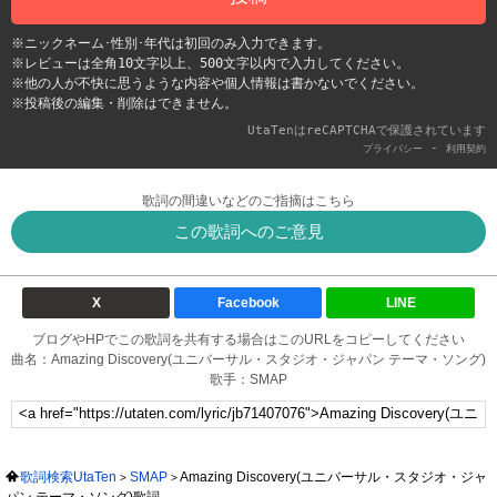
※ニックネーム･性別･年代は初回のみ入力できます。
※レビューは全角10文字以上、500文字以内で入力してください。
※他の人が不快に思うような内容や個人情報は書かないでください。
※投稿後の編集・削除はできません。
UtaTenはreCAPTCHAで保護されています
-
プライバシー
利用契約
歌詞の間違いなどのご指摘はこちら
この歌詞へのご意見
X
Facebook
LINE
ブログやHPでこの歌詞を共有する場合はこのURLをコピーしてください
曲名：Amazing Discovery(ユニバーサル・スタジオ・ジャパン テーマ・ソング)
歌手：SMAP
歌詞検索UtaTen
SMAP
Amazing Discovery(ユニバーサル・スタジオ・ジャ