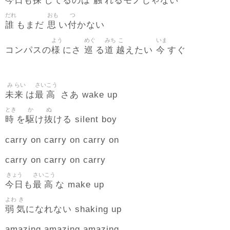
今日
探
触
も
してるのは
れるモノじゃない
だれ
おも
つ
誰
思
付
もまだ
い
かない
よう
めぐ
みち
こ
いま
様
巡
道
越
今
コンパスの
にさ
る
えたい
すぐ
み
らい
さい
こう
未
来
最
高
は
さあ wake up
とき
か
ぬ
時
駆
抜
を
け
ける silent boy
carry on carry on carry on
carry on carry on carry
きょう
さい
こう
今日
最
高
も
な make up
よわ
き
弱
気
になれない shaking up
amazing amazing amazing