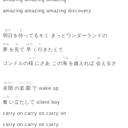
amazing amazing amazing discovery
あす
ま
明日
待
を
ってるキミ きっとワンダーランドの
ゆめ
み
はや
い
夢
見
早
行
を
て
く
きたくて
よう
うみ
こ
あ
様
海
越
会
コンドルの
にさあ この
を
えれば
えるさ
み
かい
らく
えん
未
開
楽
園
の
で wake up
ふる
た
奮
立
い
たして silent boy
carry on carry on carry on
carry on carry on carry