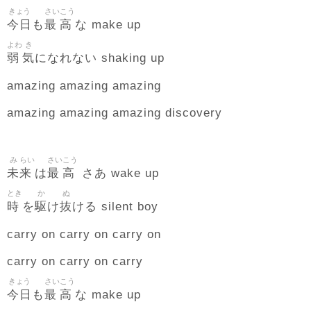
きょう
さい
こう
今日
最
高
も
な make up
よわ
き
弱
気
になれない shaking up
amazing amazing amazing
amazing amazing amazing discovery
み
らい
さい
こう
未
来
最
高
は
さあ wake up
とき
か
ぬ
時
駆
抜
を
け
ける silent boy
carry on carry on carry on
carry on carry on carry
きょう
さい
こう
今日
最
高
も
な make up