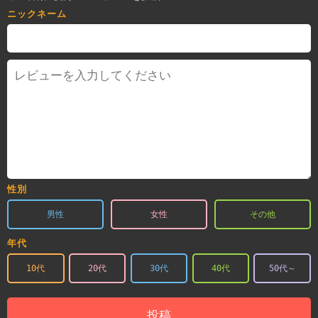
ニックネーム
性別
男性
女性
その他
年代
10代
20代
30代
40代
50代～
投稿