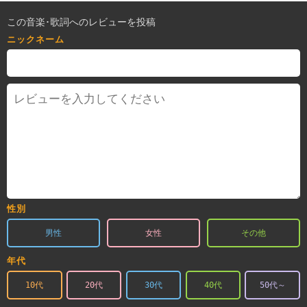
この音楽･歌詞へのレビューを投稿
ニックネーム
性別
男性
女性
その他
年代
10代
20代
30代
40代
50代～