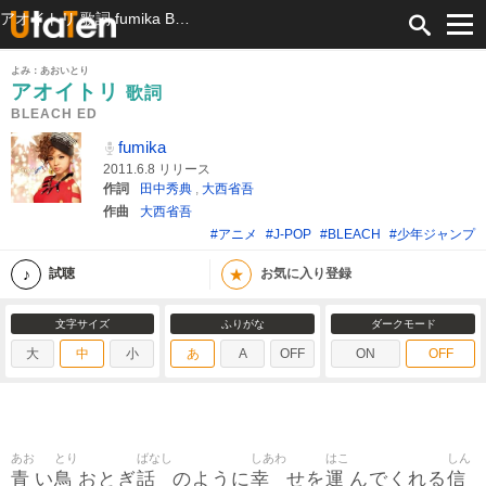
アオイトリ 歌詞 fumika BLEACH ED ふりがな付
よみ：あおいとり
アオイトリ
歌詞
BLEACH ED
fumika
2011.6.8 リリース
作詞
田中秀典
,
大西省吾
作曲
大西省吾
#アニメ
#J-POP
#BLEACH
#少年ジャンプ
★
試聴
お気に入り登録
文字サイズ
ふりがな
ダークモード
大
中
小
あ
A
OFF
ON
OFF
あお
とり
ばなし
しあわ
はこ
しん
青
鳥
話
幸
運
信
い
おとぎ
のように
せを
んでくれる