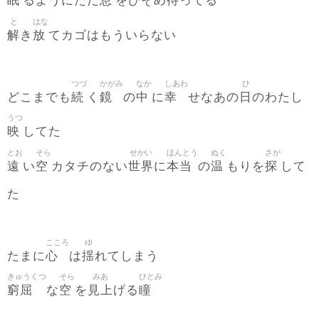
眠
息
待
るようにただ
をひそめ
ってる
と
はな
解
放
き
てカゴはもういらない
つづ
かがみ
なか
しあわ
ひ
続
鏡
中
幸
日
どこまでも
く
の
に
せなあの
のわたし
うつ
映
してた
とお
そら
せかい
ほんとう
ぬく
さが
遠
空
世界
本当
温
探
い
カタチのない
に
の
もりを
して
た
こころ
ゆ
心
揺
たまに
は
れてしまう
きゅうくつ
そら
みあ
ひとみ
窮屈
空
見上
瞳
な
を
げる