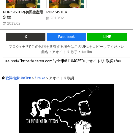
POP SISTER(初回生産限
POP SISTER
定盤)
2013/02
2013/02
X
Facebook
LINE
ブログやHPでこの歌詞を共有する場合はこのURLをコピーしてください
曲名：アオイトリ 歌手：fumika
歌詞検索UtaTen
fumika
アオイトリ歌詞