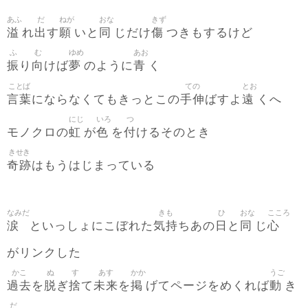
あふ
だ
ねが
おな
きず
溢
出
願
同
傷
れ
す
いと
じだけ
つきもするけど
ふ
む
ゆめ
あお
振
向
夢
青
り
けば
のように
く
ことば
ての
とお
言葉
手伸
遠
にならなくてもきっとこの
ばすよ
くへ
にじ
いろ
つ
虹
色
付
モノクロの
が
を
けるそのとき
きせき
奇跡
はもうはじまっている
なみだ
きも
ひ
おな
こころ
涙
気持
日
同
心
といっしょにこぼれた
ちあの
と
じ
がリンクした
かこ
ぬ
す
あす
かか
うご
過去
脱
捨
未来
掲
動
を
ぎ
て
を
げてページをめくれば
き
だ