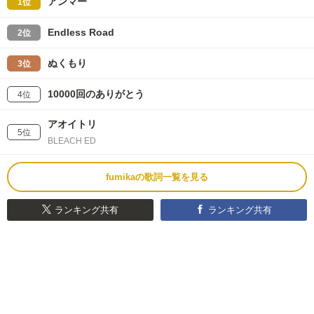
アンマー
1位
Endless Road
2位
ぬくもり
3位
10000回のありがとう
4位
アオイトリ
5位
BLEACH ED
fumikaの歌詞一覧を見る
ランキング共有
ランキング共有