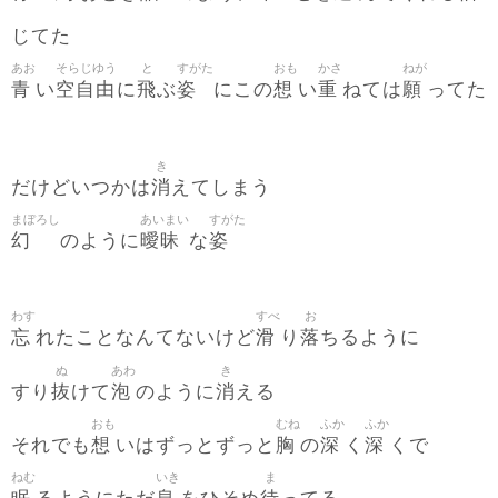
じてた
あお
そらじゆう
と
すがた
おも
かさ
ねが
青
空自由
飛
姿
想
重
願
い
に
ぶ
にこの
い
ねては
ってた
き
消
だけどいつかは
えてしまう
まぼろし
あいまい
すがた
幻
曖昧
姿
のように
な
わす
すべ
お
忘
滑
落
れたことなんてないけど
り
ちるように
ぬ
あわ
き
抜
泡
消
すり
けて
のように
える
おも
むね
ふか
ふか
想
胸
深
深
それでも
いはずっとずっと
の
く
くで
ねむ
いき
ま