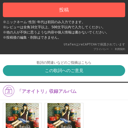
投稿
※ニックネーム･性別･年代は初回のみ入力できます。
※レビューは全角10文字以上、500文字以内で入力してください。
※他の人が不快に思うような内容や個人情報は書かないでください。
※投稿後の編集・削除はできません。
UtaTenはreCAPTCHAで保護されています
-
プライバシー
利用契約
歌詞の間違いなどのご指摘はこちら
この歌詞へのご意見
「アオイトリ」収録アルバム