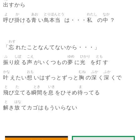
出
すから
よ
か
あお
とりほんとう
わたし
なか
呼
掛
青
鳥本当
私
中
び
ける
い
は・・・
の
？
わす
忘
「
れたことなんてないから・・・」
ふ
しぼ
こえ
ゆめ
ひかり
とも
振
絞
声
夢
光
灯
り
る
がいくつもの
に
を
す
かな
おも
むね
ふか
ふか
叶
想
胸
深
深
えたい
いはずっとずっと
の
く
くで
と
た
とき
いき
ま
飛
立
瞬間
息
待
び
てる
を
をひそめ
ってる
と
はな
解
放
き
てカゴはもういらない