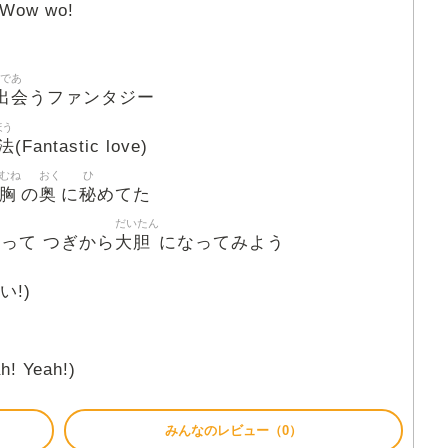
Wow wo!
であ
出会
うファンタジー
ほう
法
(Fantastic love)
むね
おく
ひ
胸
奥
秘
の
に
めてた
だいたん
大胆
って つぎから
になってみよう
い!)
h! Yeah!)
みんなのレビュー（0）