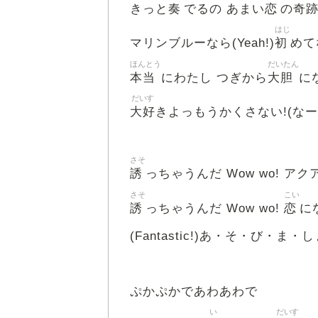
奏
恋
奇
きっと
でるの あまい
の
はじ
初
マリンブルーなら(Yeah!)
めて
ほんとう
だいたん
本当
大胆
にわたし つぎから
に
だいす
大好
きよっもうかくさない!(なー
さそ
誘
っちゃうんだ Wow wo! ア
さそ
こい
誘
恋
っちゃうんだ Wow wo!
に
(Fantastic!)あ・そ・び・ま・
ぷかぷかであわあわで
い
だいす