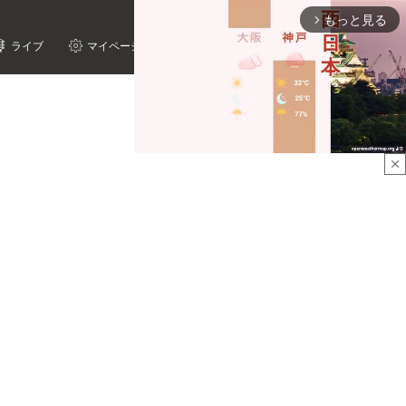
もっと見る
arrow_forward_ios
ライブ
マイページ
close
Mute