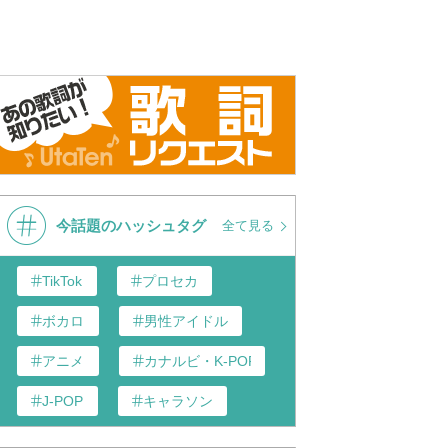
今話題のハッシュタグ
全て見る
TikTok
プロセカ
ボカロ
男性アイドル
アニメ
カナルビ・K-POP和訳
J-POP
キャラソン
あんスタ
歌い手