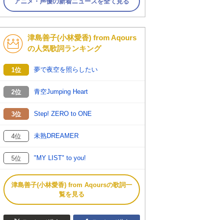
アニメ・声優の新着ニュースを全て見る
津島善子(小林愛香) from Aqours
の人気歌詞ランキング
夢で夜空を照らしたい
1位
青空Jumping Heart
2位
Step! ZERO to ONE
3位
未熟DREAMER
4位
"MY LIST" to you!
5位
津島善子(小林愛香) from Aqoursの歌詞一
覧を見る