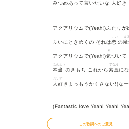
言
大好
みつめあって
いたいな
き 
アクアリウムで(Yeah!)ふたりが
こい
ま
恋
魔
ふいにときめくの それは
の
き
気
アクアリウムで(Yeah!)
づいて
ほんとう
すなお
本当
素直
のきもち これから
にな
だいす
大好
きよっもうかくさない!(なー
(Fantastic love Yeah! Yeah! Yea
この歌詞へのご意見