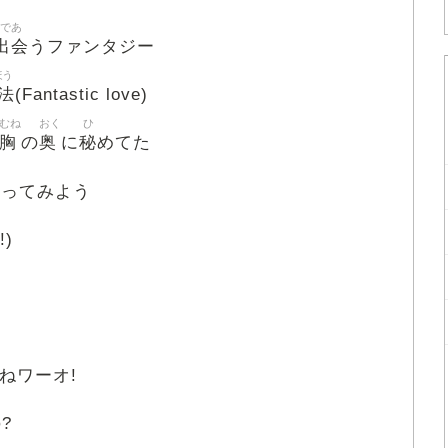
であ
出会
うファンタジー
ほう
法
(Fantastic love)
むね
おく
ひ
胸
奥
秘
の
に
めてた
なってみよう
)
ねワーオ!
?