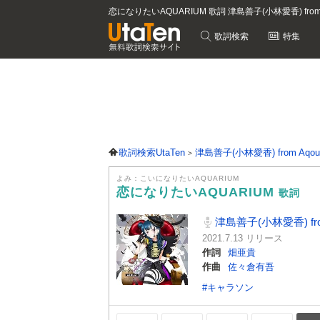
恋になりたいAQUARIUM 歌詞 津島善子(小林愛香) from
歌詞検索
特集
歌詞検索UtaTen
津島善子(小林愛香) from Aqou
よみ：こいになりたいAQUARIUM
恋になりたいAQUARIUM
歌詞
津島善子(小林愛香) from
2021.7.13 リリース
作詞
畑亜貴
作曲
佐々倉有吾
#キャラソン