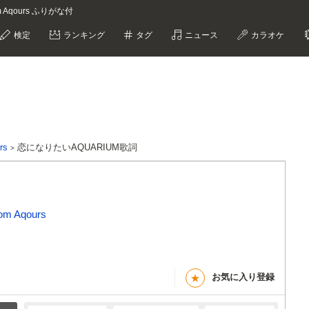
 Aqours ふりがな付
検定
ランキング
タグ
ニュース
カラオケ
rs
恋になりたいAQUARIUM歌詞
 Aqours
お気に入り登録
★