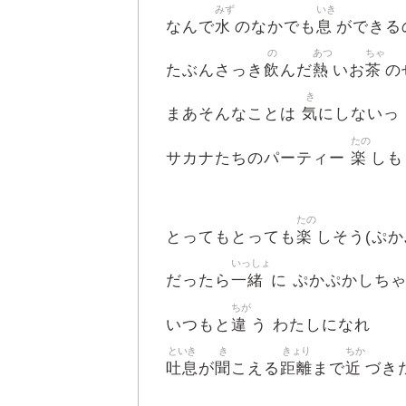
みず
いき
水
息
なんで
のなかでも
ができる
の
あつ
ちゃ
飲
熱
茶
たぶんさっき
んだ
いお
の
き
気
まあそんなことは
にしないっ
たの
楽
サカナたちのパーティー
しも
たの
楽
とってもとっても
しそう(ぷか
いっしょ
一緒
だったら
に ぷかぷかしちゃ
ちが
違
いつもと
う わたしになれ
といき
き
きょり
ちか
吐息
聞
距離
近
が
こえる
まで
づきたい