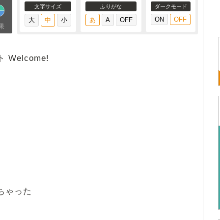
文字サイズ
ふりがな
ダークモード
果
 Welcome!
ちゃった