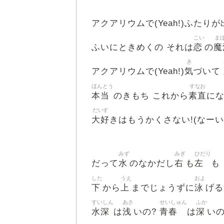
アクアリウムで(Yeah!)ふたりが
こい
ま
恋
魔
ふいにときめくの それは
の
き
気
アクアリウムで(Yeah!)
づいて
ほんとう
すなお
本当
素直
のきもち これから
に
だいす
大好
きはもうかくさない!(なーい!
みず
みぎ
ひだり
水
右
左
だって
のなかだし
も
も
した
うえ
およ
下
上
泳
から
までじょうずに
げる
すいしん
あさ
せいしゅん
ふか
水深
浅
青春
深
は
いの?
は
いの