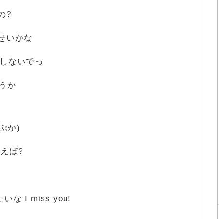
の?
せいかな
 しないでっ
うか
ぷか)
えば?
な I miss you!