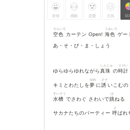
結
友情
感動
恋愛
元気
そらいろ
うみいろ
空色
海色
カーテン Open!
ゲート
あ・そ・び・ま・しょう
しんじゅ
とけい
真珠
時計
ゆらゆらゆれながら
の
ゆめ
さそ
夢
誘
キミとわたしを
に
いこむの
すいそう
は
水槽
跳
でさわぐ さわいで
ねる
よ
呼
サカナたちのパーティー
ばれ