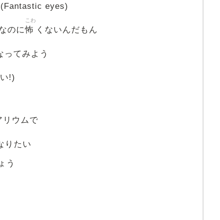
跡
(Fantastic eyes)
こわ
怖
なのに
くないんだもん
なってみよう
い!)
クアリウムで
なりたい
しょう