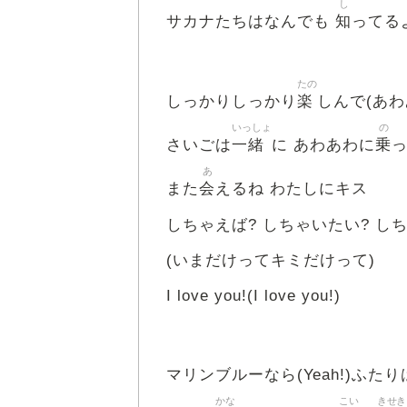
し
知
サカナたちはなんでも
ってる
たの
楽
しっかりしっかり
しんで(あわ
いっしょ
の
一緒
乗
さいごは
に あわあわに
あ
会
また
えるね わたしにキス
しちゃえば? しちゃいたい? し
(いまだけってキミだけって)
I love you!(I love you!)
マリンブルーなら(Yeah!)ふたり
かな
こい
きせき