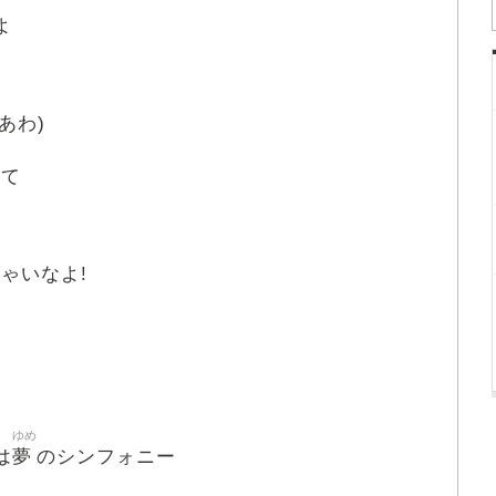
よ
あわ)
って
ちゃいなよ!
ゆめ
夢
は
のシンフォニー