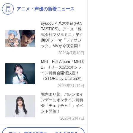
アニメ・声優の新着ニュース
K-POP
バンド
演歌・歌謡
洋楽
syudou × 八木勇征(FAN
TASTICS)、アニメ「株
VTuber
ディズニー
式会社マジルミエ」第2
期OPテーマ「ラテマジ
ック」MVが今夜公開！
2026年7月10日
MEI、Full Album「MEI.0
1」リリース記念オンラ
イン特典会開催決定！
（STORE by UtaTen®︎）
2026年3月14日
堀内まり菜、バレンタイ
ンデーにオンライン特典
会「チェキチャ！」イベ
ント開催！
2026年2月7日