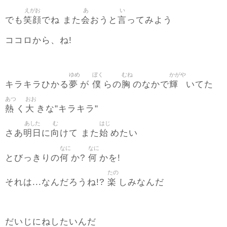
えがお
あ
い
笑顔
会
言
でも
でね また
おうと
ってみよう
ココロから、ね!
ゆめ
ぼく
むね
かがや
夢
僕
胸
輝
キラキラひかる
が
らの
のなかで
いてた
あつ
おお
熱
大
く
きな"キラキラ"
あした
む
はじ
明日
向
始
さあ
に
けて また
めたい
なに
なに
何
何
とびっきりの
か?
かを!
たの
楽
それは...なんだろうね!?
しみなんだ
だいじにねしたいんだ