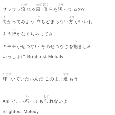
なが
かぜ
ぼく
さそ
流
風
僕
誘
サラサラ
れる
らを
ってるの?
む
た
ほう
向
立
方
かってみよう
ちどまらない
がいいね
い
行
もう
かなくちゃってさ
だ
抱
キモチがせつない そのせつなさを
きしめ
いっしょに Brightest Melody
かがや
すす
輝
進
いていたいんだ このまま
もう
い
わす
行
忘
Ah! どこへ
っても
れないよ
Brightest Melody