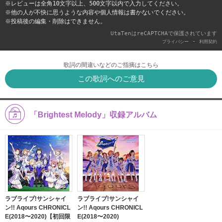
※レビューは全角10文字以上、500文字以内で入力してください。
※他の人が不快に思うような内容や個人情報は書かないでください。
※投稿後の編集・削除はできません。
UtaTenはreCAPTCHAで保護されています
-
プライバシー
利用契約
歌詞の間違いなどのご指摘はこちら
この歌詞へのご意見
「Brightest Melody」収録アルバム
ラブライブ!サンシャイ
ラブライブ!サンシャイ
ン!! Aqours CHRONICL
ン!! Aqours CHRONICL
E(2018〜2020)【初回限
E(2018〜2020)