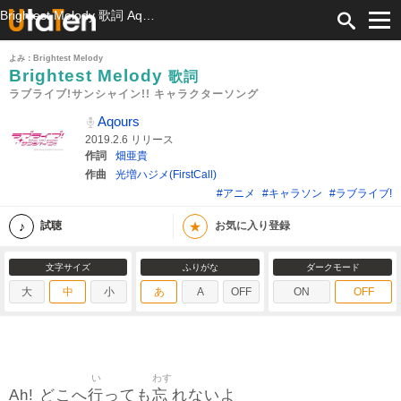
Brightest Melody 歌詞 Aqours ラブライブ!サンシャイン!! キャラクターソング ふりがな付
よみ：Brightest Melody
Brightest Melody
歌詞
ラブライブ!サンシャイン!! キャラクターソング
Aqours
2019.2.6 リリース
作詞
畑亜貴
作曲
光増ハジメ(FirstCall)
#アニメ
#キャラソン
#ラブライブ!
★
試聴
お気に入り登録
文字サイズ
ふりがな
ダークモード
大
中
小
あ
A
OFF
ON
OFF
い
わす
行
忘
Ah! どこへ
っても
れないよ