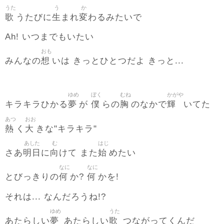
うた
う
か
歌
生
変
うたびに
まれ
わるみたいで
Ah! いつまでもいたい
おも
想
みんなの
いは きっとひとつだよ きっと...
ゆめ
ぼく
むね
かがや
夢
僕
胸
輝
キラキラひかる
が
らの
のなかで
いてた
あつ
おお
熱
大
く
きな"キラキラ"
あした
む
はじ
明日
向
始
さあ
に
けて また
めたい
なに
なに
何
何
とびっきりの
か?
かを!
それは... なんだろうね!?
ゆめ
うた
夢
歌
あたらしい
あたらしい
つながってくんだ