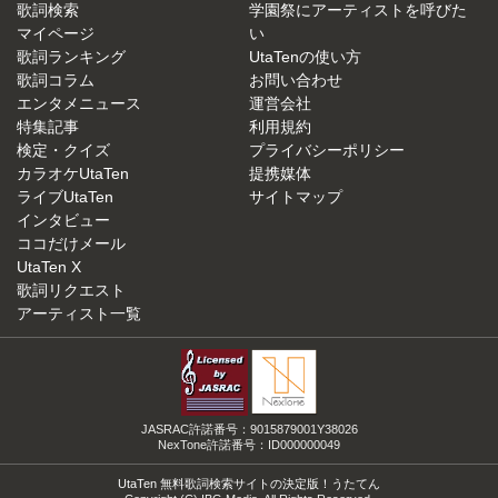
歌詞検索
学園祭にアーティストを呼びた
マイページ
い
歌詞ランキング
UtaTenの使い方
歌詞コラム
お問い合わせ
エンタメニュース
運営会社
特集記事
利用規約
検定・クイズ
プライバシーポリシー
カラオケUtaTen
提携媒体
ライブUtaTen
サイトマップ
インタビュー
ココだけメール
UtaTen X
歌詞リクエスト
アーティスト一覧
JASRAC許諾番号：9015879001Y38026
NexTone許諾番号：ID000000049
UtaTen 無料歌詞検索サイトの決定版！うたてん