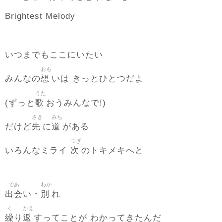
Brightest Melody
いつまでもここにいたい
おも
想
みんなの
いは きっとひとつだよ
うた
歌
(ずっと
おうみんなで!)
さき
みち
先
道
だけど
に
がある
つぎ
次
いろんなミライ
のトキメキへと
であ
わか
出会
別
い・
れ
く
かえ
繰
返
り
すってことが わかってきたんだ