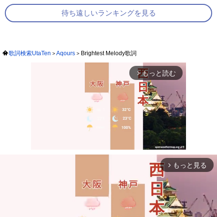
待ち遠しいランキングを見る
歌詞検索UtaTen
Aqours
Brightest Melody歌詞
もっと読む
arrow_forward_ios
もっと見る
arrow_forward_ios
Mute