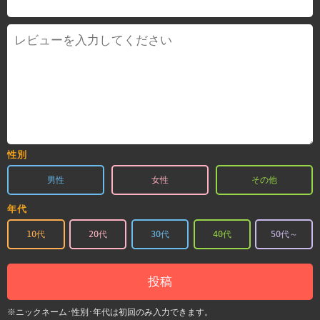
性別
男性
女性
その他
年代
10代
20代
30代
40代
50代～
投稿
※ニックネーム･性別･年代は初回のみ入力できます。