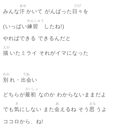
あせ
ひび
汗
日々
みんな
かいて がんばった
を
れんしゅう
練習
(いっぱい
したね!)
やればできる できるんだと
えが
描
いたミライ それがイマになった
わか
であ
別
出会
れ・
い
さいしょ
最初
どちらが
なのか わからないままだよ
き
あ
おも
気
会
思
でも
にしない また
えるね そう
うよ
ココロから、ね!