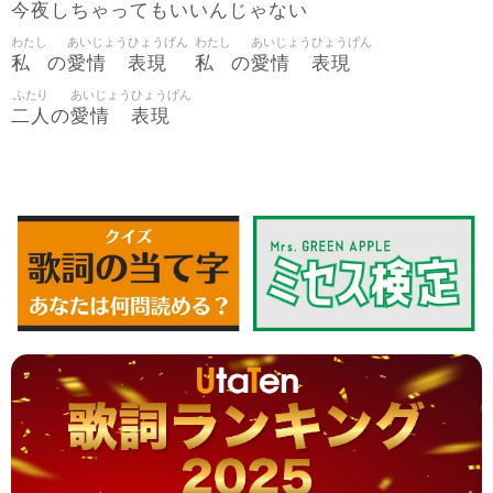
今夜
しちゃってもいいんじゃない
わたし
あいじょう
ひょうげん
わたし
あいじょう
ひょうげん
私
愛情
表現
私
愛情
表現
の
の
ふたり
あいじょう
ひょうげん
二人
愛情
表現
の