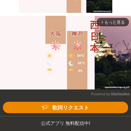
もっと見る
arrow_forward_ios
Mute
Powered by 
GliaStudios
Mute
歌詞リクエスト
公式アプリ 無料配信中!