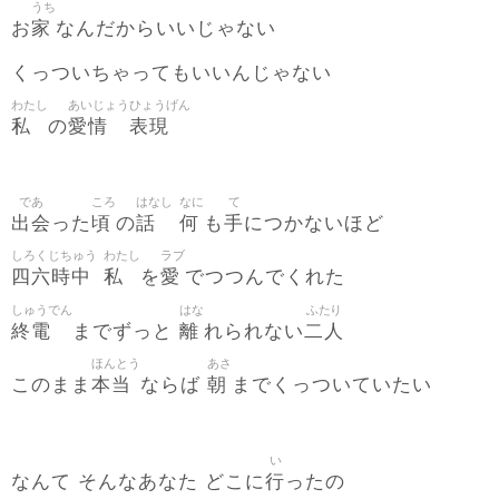
うち
家
お
なんだからいいじゃない
くっついちゃってもいいんじゃない
わたし
あいじょう
ひょうげん
私
愛情
表現
の
であ
ころ
はなし
なに
て
出会
頃
話
何
手
った
の
も
につかないほど
しろくじちゅう
わたし
ラブ
四六時中
私
愛
を
でつつんでくれた
しゅうでん
はな
ふたり
終電
離
二人
までずっと
れられない
ほんとう
あさ
本当
朝
このまま
ならば
までくっついていたい
い
行
なんて そんなあなた どこに
ったの