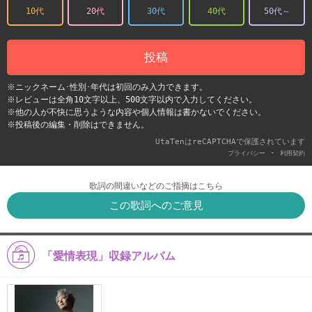
10代
20代
30代
40代
50代～
投稿
※ニックネーム･性別･年代は初回のみ入力できます。
※レビューは全角10文字以上、500文字以内で入力してください。
※他の人が不快に思うような内容や個人情報は書かないでください。
※投稿後の編集・削除はできません。
UtaTenはreCAPTCHAで保護されています
-
プライバシー
利用契約
歌詞の間違いなどのご指摘はこちら
この歌詞へのご意見
「愛情表現」収録アルバム