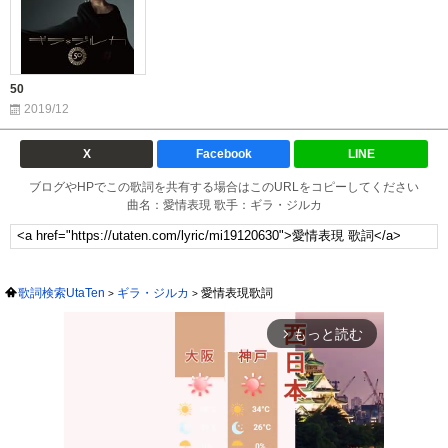
50
2019/12
X
Facebook
LINE
ブログやHPでこの歌詞を共有する場合はこのURLをコピーしてください
曲名：愛情表現 歌手：ギラ・ジルカ
歌詞検索UtaTen
ギラ・ジルカ
愛情表現歌詞
もっと読む
arrow_forward_ios