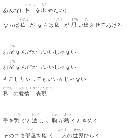
わたし
もと
私
求
あんなに
を
めたのに
わたし
わたし
おも
だ
私
私
思
出
ならば
が ならば
が
い
させてあげる
うち
家
お
なんだからいいじゃない
うち
家
お
なんだからいいじゃない
キスしちゃってもいいんじゃない
わたし
あいじょう
ひょうげん
私
愛情
表現
の
て
つな
はげ
むね
あつ
手
繋
激
胸
熱
を
ぐと
しく
が
くときめく
へや
くら
ふたり
せかい
部屋
暗
二人
世界
そのまま
を
く
の
ひらく