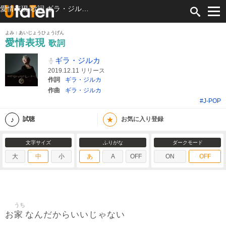
愛情表現 歌詞 ギラ・ジルカ ふりがな付
よみ：あいじょうひょうげん
愛情表現
歌詞
ギラ・ジルカ
2019.12.11 リリース
作詞
ギラ・ジルカ
作曲
ギラ・ジルカ
#J-POP
★
試聴
お気に入り登録
文字サイズ
ふりがな
ダークモード
大
中
小
あ
A
OFF
ON
OFF
うち
家
お
なんだからいいじゃない