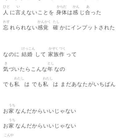
ひと
い
からだ
かん
あ
人
言
身体
感
合
に
えないことを
は
じ
った
わす
かんかく
たし
忘
感覚
確
れられない
かにインプットされた
けっこん
かぞく
つく
結婚
家族
作
なのに
して
って
き
とし
気
年
づいたらこんな
なの
わたし
わたし
私
私
でも
は でも
は まだあなたがいちばん
うち
家
お
なんだからいいじゃない
うち
家
お
なんだからいいじゃない
こんや