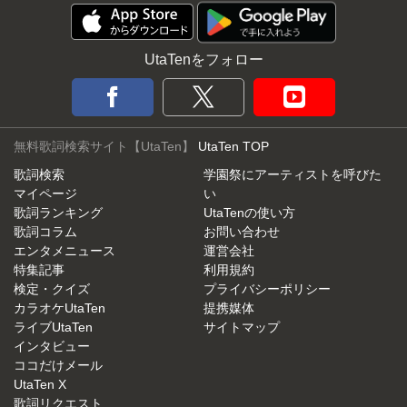
UtaTenをフォロー
無料歌詞検索サイト【UtaTen】
UtaTen TOP
歌詞検索
学園祭にアーティストを呼びた
マイページ
い
歌詞ランキング
UtaTenの使い方
歌詞コラム
お問い合わせ
エンタメニュース
運営会社
特集記事
利用規約
検定・クイズ
プライバシーポリシー
カラオケUtaTen
提携媒体
ライブUtaTen
サイトマップ
インタビュー
ココだけメール
UtaTen X
歌詞リクエスト