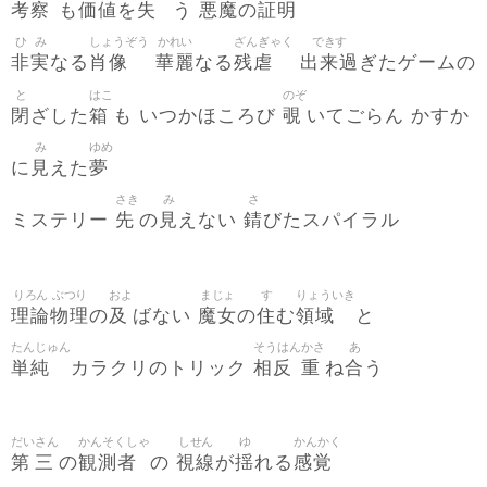
考察
価値
失
悪魔
証明
も
を
う
の
ひ
み
しょうぞう
かれい
ざんぎゃく
できす
非
実
肖像
華麗
残虐
出来過
なる
なる
ぎたゲームの
と
はこ
のぞ
閉
箱
覗
ざした
も いつかほころび
いてごらん かすか
み
ゆめ
見
夢
に
えた
さき
み
さ
先
見
錆
ミステリー
の
えない
びたスパイラル
りろん
ぶつり
およ
まじょ
す
りょういき
理論
物理
及
魔女
住
領域
の
ばない
の
む
と
たんじゅん
そうはん
かさ
あ
単純
相反
重
合
カラクリのトリック
ね
う
だい
さん
かんそくしゃ
しせん
ゆ
かんかく
第
三
観測者
視線
揺
感覚
の
の
が
れる