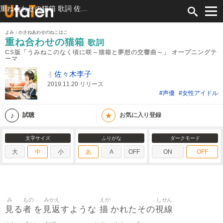
重ね合わせの猫箱 歌詞 佐々木李子 CS版「うみねこのなく頃に咲～猫箱と夢想の交響曲～」 オープニングテーマ ふりがな付
よみ：かさねあわせのねこはこ
重ね合わせの猫箱
歌詞
CS版「うみねこのなく頃に咲～猫箱と夢想の交響曲～」 オープニングテ
ーマ
佐々木李子
2019.11.20 リリース
#声優
#女性アイドル
★
試聴
お気に入り登録
文字サイズ
ふりがな
ダークモード
大
中
小
あ
A
OFF
ON
OFF
み
もの
みかえ
えが
しせん
見
者
見返
描
視線
る
を
すような
かれたその