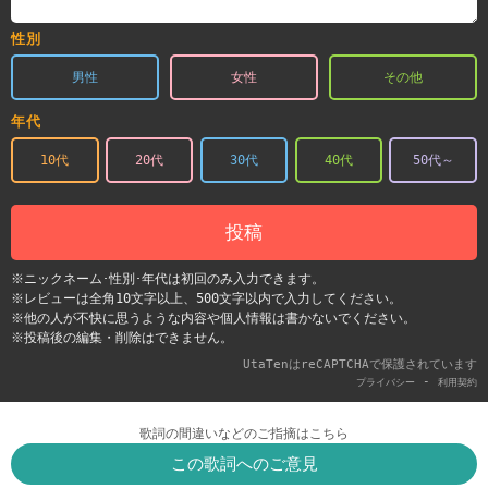
性別
男性
女性
その他
年代
10代
20代
30代
40代
50代～
投稿
※ニックネーム･性別･年代は初回のみ入力できます。
※レビューは全角10文字以上、500文字以内で入力してください。
※他の人が不快に思うような内容や個人情報は書かないでください。
※投稿後の編集・削除はできません。
UtaTenはreCAPTCHAで保護されています
-
プライバシー
利用契約
歌詞の間違いなどのご指摘はこちら
この歌詞へのご意見