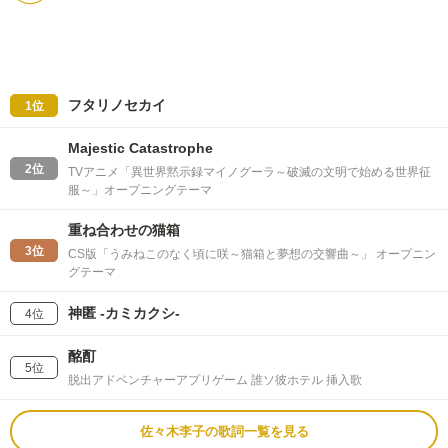
フタリノセカイ
1位
Majestic Catastrophe
2位
TVアニメ「異世界黙示録マイノグーラ～破滅の文明で始める世界征
服～」オープニングテーマ
重ね合わせの猫箱
3位
CS版「うみねこのなく頃に咲～猫箱と夢想の交響曲～」 オープニン
グテーマ
神匿 -カミカクシ-
4位
酩酊
5位
脱出アドベンチャーアプリゲーム 誰ソ彼ホテル 挿入歌
佐々木李子の歌詞一覧を見る