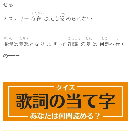
せる
そんざい
みと
存在
認
ミステリー
さえも
められない
すいり
むそう
こちょう
ゆめ
どこ
い
推理
夢想
胡蝶
夢
何処
行
は
となり よぎった
の
は
へ
く
─
─
─
の