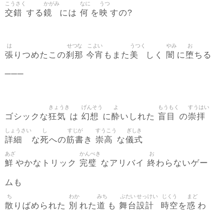
こうさく
かがみ
なに
うつ
交錯
鏡
何
映
する
には
を
すの?
は
せつな
こよい
うつく
やみ
お
張
刹那
今宵
美
闇
堕
りつめたこの
もまた
しく
に
ちる
─
─
─
きょうき
げんそう
よ
もうもく
すうはい
狂気
幻想
酔
盲目
崇拝
ゴシックな
は
に
いしれた
の
しょうさい
し
すじが
すうこう
ぎしき
詳細
死
筋書
崇高
儀式
な
への
き
な
あざ
かんぺき
お
鮮
完璧
終
やかなトリック
なアリバイ
わらないゲー
ムも
ち
わか
みち
ぶたい
せっけい
じくう
まど
散
別
道
舞台
設計
時空
惑
りばめられた
れた
も
を
わ