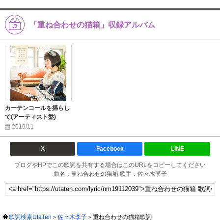
「重ね合わせの猫箱」収録アルバム
カーテンコールを揺らし
て(アーティスト盤)
2019/11
X
Facebook
LINE
ブログやHPでこの歌詞を共有する場合はこのURLをコピーしてください
曲名：重ね合わせの猫箱 歌手：佐々木李子
歌詞検索UtaTen
佐々木李子
重ね合わせの猫箱歌詞