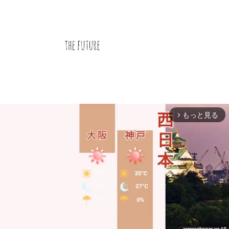
もっと見る
arrow_forward_ios