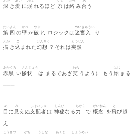
ふか
あい
おぼ
いと
から
あ
深
愛
溺
糸
絡
合
き
に
れるほど
は
み
う
だい
よん
かべ
やぶ
めいきゅうい
第
四
壁
破
迷宮入
の
が
れ ロジックは
り
えが
こ
げんそう
とつぜん
描
込
幻想
突然
き
まれた
? それは
あかぐろ
さんじょう
わら
はじ
赤黒
惨状
笑
始
い
は まるであざ
うように もう
まる
─
─
─
め
み
しはいしゃ
しんぴ
ちから
がいねん
と
こ
目
見
支配者
神秘
力
概念
飛
越
に
えぬ
は
なる
で
を
び
え
こうさつ
かち
うしな
あくま
しょうめい