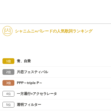
シャニムニ=パレードの人気歌詞ランキング
青、自乗
1位
片恋フェスティバル
2位
PPP～triple P～
3位
一方通行=アクセラレータ
4位
透明フィルター
5位