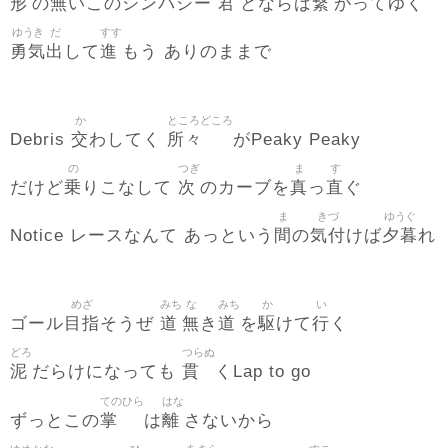
形
無
君
繋
の
いこのシンパシー
とならば
がってゆく
ゆうき
だ
すす
勇気
出
進
して
もう ありのままで
か
ところどころ
交
所々
Debris
わしてく
がPeaky Peaky
の
つぎ
ま
す
乗
次
真
直
だけど
りこなして
のカーブを
っ
ぐ
ま
きづ
ゆうぐ
間
気付
夕暮
Notice レースなんて あっという
の
けば
れ
めざ
みち
な
みち
か
い
目指
道
無
道
駆
行
ゴール
そうぜ
き
を
けて
く
どろ
つらぬ
泥
貫
だらけになっても
くLap to go
てのひら
はな
掌
離
ずっとこの
は
さないから