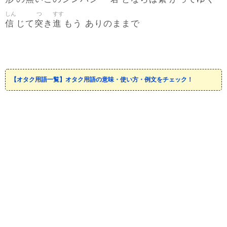
しん
つ
すす
信
突
進
じて
き
もう ありのままで
【オタク用語一覧】オタク用語の意味・使い方・例文をチェック！