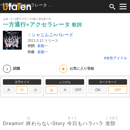
一方通行=アクセラレータ 歌詞 シャニムニ=パレード ふりがな付
よみ：いっぽうつうこう=あくせられーた
一方通行=アクセラレータ
歌詞
シャニムニ=パレード
2021.5.12 リリース
作詞
萩龍一
作曲
萩龍一
#女性アイドル
★
試聴
お気に入り登録
文字サイズ
ふりがな
ダークモード
大
中
小
あ
A
OFF
ON
OFF
お
きょう
こうぼう
終
今日
攻防
Dreamin'
わらないStory
もハラハラ