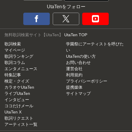
UtaTenをフォロー
無料歌詞検索サイト【UtaTen】
UtaTen TOP
歌詞検索
学園祭にアーティストを呼びた
マイページ
い
歌詞ランキング
UtaTenの使い方
歌詞コラム
お問い合わせ
エンタメニュース
運営会社
特集記事
利用規約
検定・クイズ
プライバシーポリシー
カラオケUtaTen
提携媒体
ライブUtaTen
サイトマップ
インタビュー
ココだけメール
UtaTen X
歌詞リクエスト
アーティスト一覧