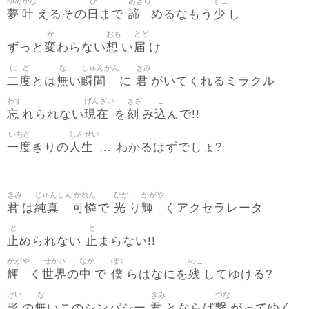
ゆめ
かな
ひ
あきら
すこ
夢
叶
日
諦
少
えるその
まで
めるなもう
し
か
おも
とど
変
想
届
ずっと
わらない
い
け
に
ど
な
しゅんかん
きみ
二
度
無
瞬間
君
とは
い
に
がいてくれるミラクル
わす
げんざい
きざ
こ
忘
現在
刻
込
れられない
を
み
んで!!
いちど
じんせい
一度
人生
きりの
... わかるはずでしょ?
きみ
じゅんしん
かれん
ひか
かがや
君
純真
可憐
光
輝
は
で
り
くアクセラレータ
と
と
止
止
められない
まらない!!
かがや
せかい
なか
ぼく
のこ
輝
世界
中
僕
残
く
の
で
らはなにを
してゆける?
けい
な
きみ
つな
形
無
君
繋
の
いこのシンパシー
とならば
がってゆく