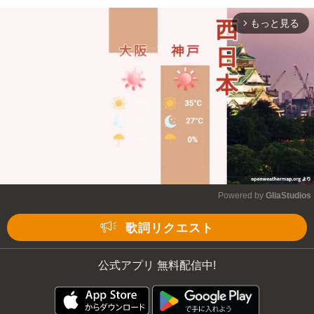
もっと見る
arrow_forward_ios
Powered by 
GliaStudios
Mute
歌詞リクエスト
公式アプリ 無料配信中!