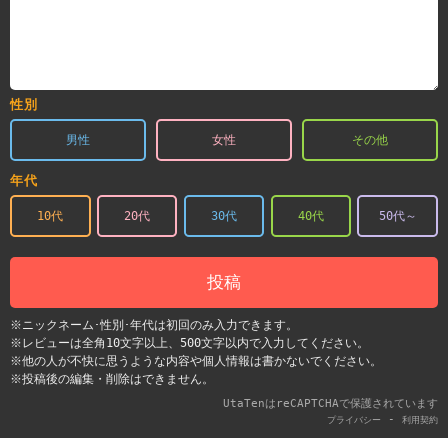
性別
男性
女性
その他
年代
10代
20代
30代
40代
50代～
投稿
※ニックネーム･性別･年代は初回のみ入力できます。
※レビューは全角10文字以上、500文字以内で入力してください。
※他の人が不快に思うような内容や個人情報は書かないでください。
※投稿後の編集・削除はできません。
UtaTenはreCAPTCHAで保護されています
-
プライバシー
利用契約