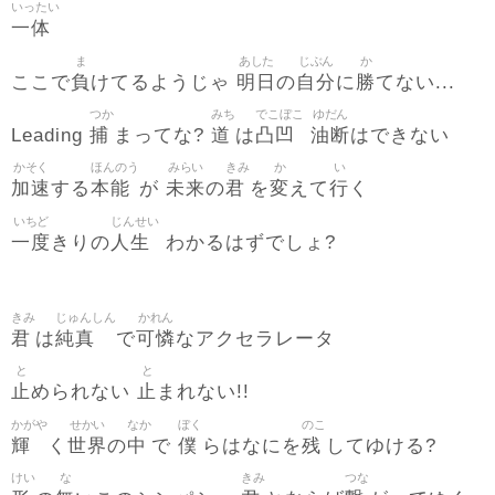
いったい
一体
ま
あした
じぶん
か
負
明日
自分
勝
ここで
けてるようじゃ
の
に
てない...
つか
みち
でこぼこ
ゆだん
捕
道
凸凹
油断
Leading
まってな?
は
はできない
かそく
ほんのう
みらい
きみ
か
い
加速
本能
未来
君
変
行
する
が
の
を
えて
く
いちど
じんせい
一度
人生
きりの
わかるはずでしょ?
きみ
じゅんしん
かれん
君
純真
可憐
は
で
なアクセラレータ
と
と
止
止
められない
まれない!!
かがや
せかい
なか
ぼく
のこ
輝
世界
中
僕
残
く
の
で
らはなにを
してゆける?
けい
な
きみ
つな