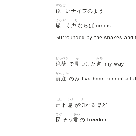
するど
鋭
いナイフのよう
ささや
こえ
囁
声
く
ならば no more
Surrounded by the snakes and 
ぜっぺき
み
みち
絶壁
見
道
で
つけた
my way
ぜんしん
前進
のみ I've been runnin' all 
はし
いき
き
走
息
切
れ
が
れるほど
さが
きみ
探
君
そう
の freedom