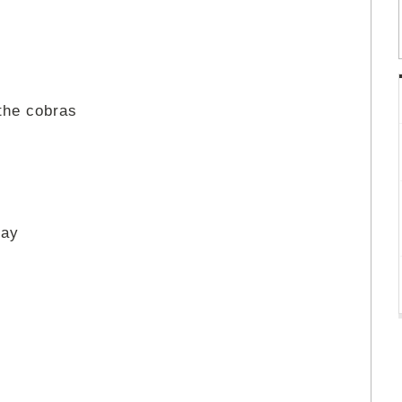
the cobras
day