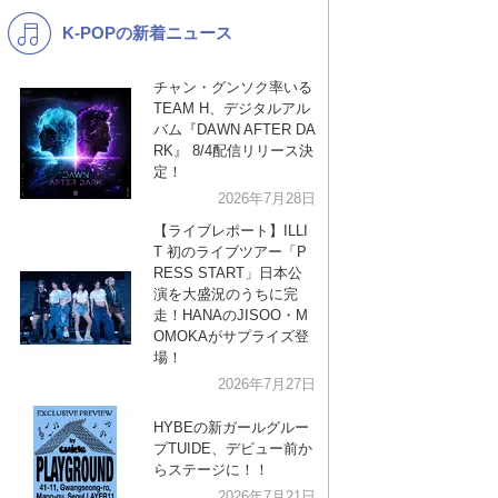
K-POPの新着ニュース
K-POP
演歌・歌謡
バンド
洋楽
チャン・グンソク率いる
TEAM H、デジタルアル
VTuber
ディズニー
バム『DAWN AFTER DA
RK』 8/4配信リリース決
定！
2026年7月28日
【ライブレポート】ILLI
T 初のライブツアー「P
RESS START」日本公
演を大盛況のうちに完
走！HANAのJISOO・M
OMOKAがサプライズ登
場！
2026年7月27日
HYBEの新ガールグルー
プTUIDE、デビュー前か
らステージに！！
2026年7月21日