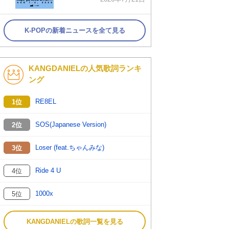
K-POPの新着ニュースを全て見る
KANGDANIELの人気歌詞ランキ
ング
RE8EL
1位
SOS(Japanese Version)
2位
Loser (feat.ちゃんみな)
3位
Ride 4 U
4位
1000x
5位
KANGDANIELの歌詞一覧を見る