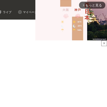
もっと見る
arrow_forward_ios
ライブ
マイページ
close
Mute