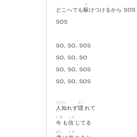
か
駆
どこへでも
けつけるから SOS
SOS
SO, SO, SOS
SO, SO, SO
SO, SO, SOS
SO, SO, SOS
ひとし
かく
人知
隠
れず
れて
いま
しん
今
信
も
じてる
ぼく
くず