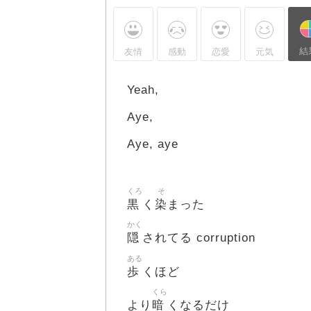
結
友情
感動
恋愛
元気
Yeah,
Aye,
Aye, aye
くろ
そ
黒
染
く
まった
かく
隠
されてる corruption
ある
歩
くほど
くら
暗
より
くなるだけ