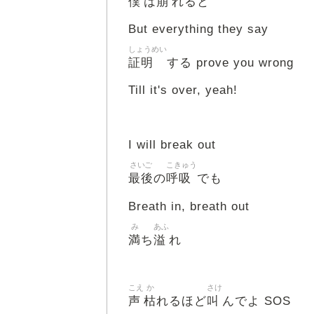
僕
崩
は
れると
But everything they say
しょうめい
証明
する prove you wrong
Till it's over, yeah!
I will break out
さいご
こきゅう
最後
呼吸
の
でも
Breath in, breath out
み
あふ
満
溢
ち
れ
こえ
か
さけ
声
枯
叫
れるほど
んでよ SOS