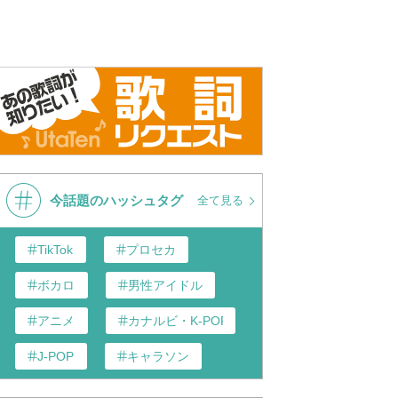
今話題のハッシュタグ
全て見る
TikTok
プロセカ
ボカロ
男性アイドル
アニメ
カナルビ・K-POP和訳
J-POP
キャラソン
あんスタ
歌い手