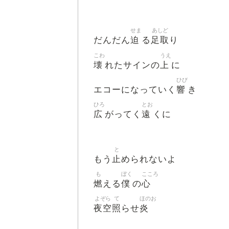
せま
あしど
迫
足取
だんだん
る
り
こわ
うえ
壊
上
れたサインの
に
ひび
響
エコーになっていく
き
ひろ
とお
広
遠
がってく
くに
と
止
もう
められないよ
も
ぼく
こころ
燃
僕
心
える
の
よぞら
て
ほのお
夜空
照
炎
らせ