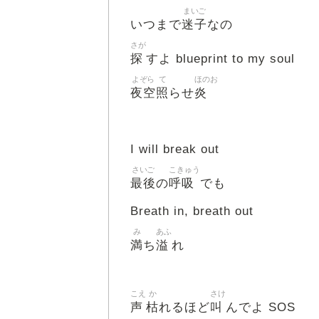
まいご
迷子
いつまで
なの
さが
探
すよ blueprint to my soul
よぞら
て
ほのお
夜空
照
炎
らせ
I will break out
さいご
こきゅう
最後
呼吸
の
でも
Breath in, breath out
み
あふ
満
溢
ち
れ
こえ
か
さけ
声
枯
叫
れるほど
んでよ SOS