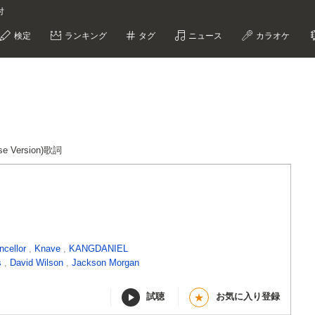
付
検定
ランキング
タグ
ニュース
カラオケ
se Version)歌詞
ncellor
,
Knave
,
KANGDANIEL
s
,
David Wilson
,
Jackson Morgan
試聴
お気に入り登録
★