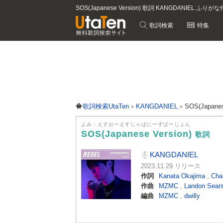
SOS(Japanese Version) 歌詞 KANGDANIEL ふりがな
歌詞検索
特集
歌詞検索UtaTen
KANGDANIEL
SOS(Japane
よみ：えすおーえすじゃぱにーずばーじょん
SOS(Japanese Version)
歌詞
KANGDANIEL
2023.11.29 リリース
作詞
Kanata Okajima
,
Cha
作曲
MZMC
,
Landon Sear
編曲
MZMC
,
dwilly