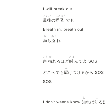
I will break out
さいご
こきゅう
最後
呼吸
の
でも
Breath in, breath out
み
あふ
満
溢
ち
れ
こえ
か
さけ
声
枯
叫
れるほど
んでよ SOS
か
駆
どこへでも
けつけるから SOS
SOS
し
し
知
知
I don't wanna know
れば
る