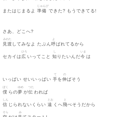
じゅんび
準備
またはじまるよ
できた? もうできてる!
さあ、どこへ?
みわた
よ
見渡
呼
してみなよ たぶん
ばれてるから
ひろ
し
いま
広
知
今
セカイは
いってこと
りたいんだ
は
て
の
手
伸
いっぱい せいいっぱい
を
ばそう
ぼく
ゆめ
つた
僕
夢
伝
らの
が
われば
しん
とお
と
信
遠
飛
じられないくらい
くへ
べそうだから
そら
み