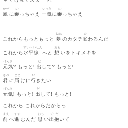
空
見
だけ
てスタート!
かぜ
の
いっき
の
風
乗
一気
乗
に
っちゃえ
に
っちゃえ
ゆめ
か
夢
変
これからもっともっと
のカタチ
わるんだ
すいへいせん
おも
水平線
想
これから
へと
いをトキメキを
げんき
だ
元気
出
? もっと!
して? もっと!
きみ
とど
い
君
届
行
に
けに
きたい
げんき
だ
元気
出
! もっと!
して! もっと!
これから これからだからっ
まえ
すす
おも
で
だ
前
進
思
出
抱
へ
むんだ
い
いて