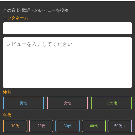
この音楽･歌詞へのレビューを投稿
ニックネーム
性別
男性
女性
その他
年代
10代
20代
30代
40代
50代～