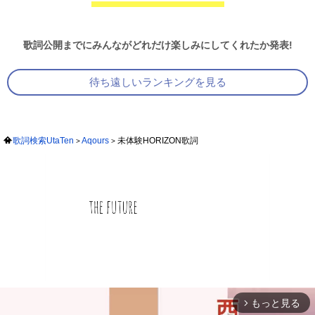
歌詞公開までにみんながどれだけ楽しみにしてくれたか発表!
待ち遠しいランキングを見る
歌詞検索UtaTen
Aqours
未体験HORIZON歌詞
もっと見る
arrow_forward_ios