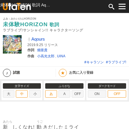
未体験HORIZON 歌詞 Aqours ラブライブ!サンシャイン!! キャラクターソング ふりがな付
よみ：みたいけんHORIZON
未体験HORIZON
歌詞
ラブライブ!サンシャイン!! キャラクターソング
Aqours
2019.9.25 リリース
作詞
畑亜貴
作曲
小高光太郎
,
UiNA
#キャラソン
#ラブライブ!
★
試聴
お気に入り登録
文字サイズ
ふりがな
ダークモード
大
中
小
あ
A
OFF
ON
OFF
あたら
うご
新
動
しくなれ!
きだしたミライ