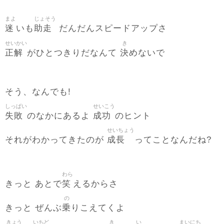
まよ
じょそう
迷
助走
いも
だんだんスピードアップさ
せいかい
き
正解
決
がひとつきりだなんて
めないで
そう、なんでも!
しっぱい
せいこう
失敗
成功
のなかにあるよ
のヒント
せいちょう
成長
それがわかってきたのが
ってことなんだね?
わら
笑
きっと あとで
えるからさ
の
乗
きっと ぜんぶ
りこえてくよ
きょう
いちど
き
い
まいにち