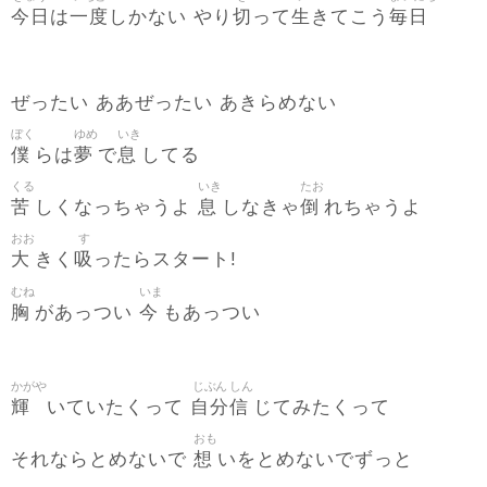
今日
一度
切
生
毎日
は
しかない やり
って
きてこう
ぜったい ああぜったい あきらめない
ぼく
ゆめ
いき
僕
夢
息
らは
で
してる
くる
いき
たお
苦
息
倒
しくなっちゃうよ
しなきゃ
れちゃうよ
おお
す
大
吸
きく
ったらスタート!
むね
いま
胸
今
があっつい
もあっつい
かがや
じぶん
しん
輝
自分
信
いていたくって
じてみたくって
おも
想
それならとめないで
いをとめないでずっと