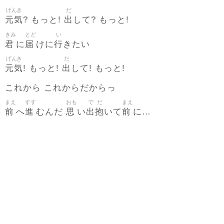
げんき
だ
元気
出
? もっと!
して? もっと!
きみ
とど
い
君
届
行
に
けに
きたい
げんき
だ
元気
出
! もっと!
して! もっと!
これから これからだからっ
まえ
すす
おも
で
だ
まえ
前
進
思
出
抱
前
へ
むんだ
い
いて
に…