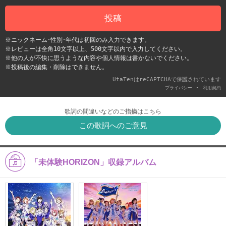
投稿
※ニックネーム･性別･年代は初回のみ入力できます。
※レビューは全角10文字以上、500文字以内で入力してください。
※他の人が不快に思うような内容や個人情報は書かないでください。
※投稿後の編集・削除はできません。
UtaTenはreCAPTCHAで保護されています
-
プライバシー
利用契約
歌詞の間違いなどのご指摘はこちら
この歌詞へのご意見
「未体験HORIZON」収録アルバム