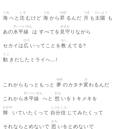
うみ
しず
うみ
のぼ
つき
たいよう
海
沈
海
昇
月
太陽
へと
むけど
から
るんだ
も
も
すいへいせん
みまも
水平線
見守
あの
は すべてを
りながら
ひろ
おし
広
教
セカイは
いってことを
えてる?
うご
動
きだしたミライへ…!
ゆめ
か
夢
変
これからもっともっと
のカタチ
わるんだ
すいへいせん
おも
水平線
想
これから
へと
いをトキメキを
かがや
じぶん
しん
輝
自分
信
いていたくって
じてみたくって
おも
思
それならとめないで
いをとめないで