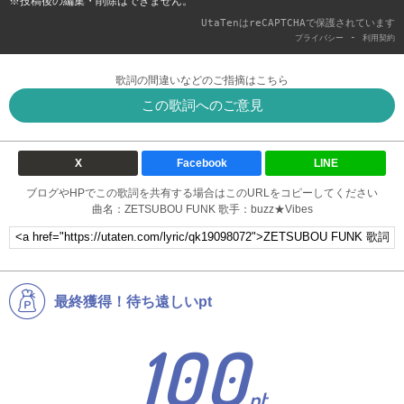
※投稿後の編集・削除はできません。
UtaTenはreCAPTCHAで保護されています
-
プライバシー
利用契約
歌詞の間違いなどのご指摘はこちら
この歌詞へのご意見
X
Facebook
LINE
ブログやHPでこの歌詞を共有する場合はこのURLをコピーしてください
曲名：ZETSUBOU FUNK 歌手：buzz★Vibes
最終獲得！待ち遠しいpt
100
pt