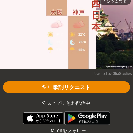
もっと見る
arrow_forward_ios
Powered by 
GliaStudios
Mute
歌詞リクエスト
公式アプリ 無料配信中!
UtaTenをフォロー