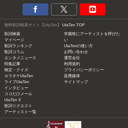
無料歌詞検索サイト【UtaTen】
UtaTen TOP
歌詞検索
学園祭にアーティストを呼びた
マイページ
い
歌詞ランキング
UtaTenの使い方
歌詞コラム
お問い合わせ
エンタメニュース
運営会社
特集記事
利用規約
検定・クイズ
プライバシーポリシー
カラオケUtaTen
提携媒体
ライブUtaTen
サイトマップ
インタビュー
ココだけメール
UtaTen X
歌詞リクエスト
アーティスト一覧