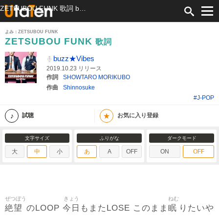
ZETSUBOU FUNK 歌詞 buzz★Vibes ふりがな付
よみ：ZETSUBOU FUNK
ZETSUBOU FUNK
歌詞
buzz★Vibes
2019.10.23 リリース
作詞
SHOWTARO MORIKUBO
作曲
Shinnosuke
#J-POP
★
試聴
お気に入り登録
文字サイズ
ふりがな
ダークモード
大
中
小
あ
A
OFF
ON
OFF
ぜつぼう
きょう
ねむ
絶望
今日
眠
のLOOP
もまたLOSE このまま
りたいや