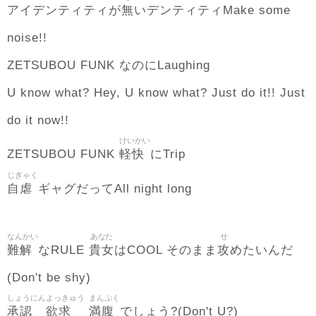
無
アイデンティティが
いデンティティMake some
noise!!
ZETSUBOU FUNK なのにLaughing
U know what? Hey, U know what? Just do it!! Just
do it now!!
けいかい
軽快
ZETSUBOU FUNK
にTrip
じぎゃく
自虐
ギャグだってAll night long
なんかい
あなた
せ
難解
貴女
攻
なRULE
はCOOL そのまま
めたいんだ
(Don't be shy)
しょうにん
よっきゅう
まんぷく
承認
欲求
満腹
でしょう?(Don't U?)