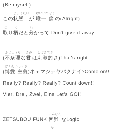
(Be myself)
じょうたい
ゆいいつ
ぼく
状態
唯一
僕
この
が
の(Alright)
と
え
わ
取
柄
分
り
だと
かって Don't give it away
ふじょうり
きみ
しげきてき
不条理
君
刺激的
(
な
は
さ)That's right
はくあい
しゅぎ
博愛
主義
(
)ネェマジデヤバクナイ?Come on!!
Really? Really? Really? Count down!!
Vier, Drei, Zwei, Eins Let's GO!!
こんなん
困難
ZETSUBOU FUNK
なLogic
な