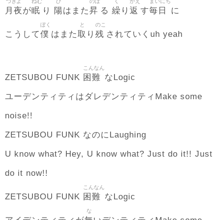
つきよ
ねむ
ひ
のぼ
く
かえ
まいにち
月夜
眠
陽
昇
繰
返
毎日
が
り
はまた
る
り
す
に
ぼく
と
のこ
僕
取
残
こうして
はまた
り
されていくuh yeah
こんなん
困難
ZETSUBOU FUNK
なLogic
ユーデンティティはダレデンティティMake some
noise!!
ZETSUBOU FUNK なのにLaughing
U know what? Hey, U know what? Just do it!! Just
do it now!!
こんなん
困難
ZETSUBOU FUNK
なLogic
な