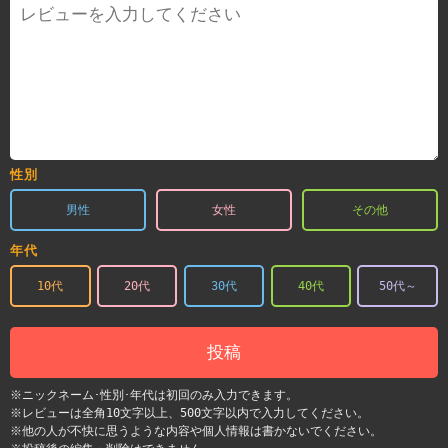
性別
男性
女性
その他
年代
10代
20代
30代
40代
50代～
投稿
※ニックネーム･性別･年代は初回のみ入力できます。
※レビューは全角10文字以上、500文字以内で入力してください。
※他の人が不快に思うような内容や個人情報は書かないでください。