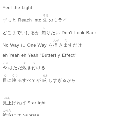
Feel the Light
さき
先
ずっと Reach into
のミライ
し
知
どこまでいけるか
りたい Don't Look Back
えが
だ
描
出
No Way に One Way を
き
すだけ
eh Yeah eh Yeah "Butterfly Effect"
いま
や
つ
今
焼
付
はただ
き
ける
め
うつ
まぶ
目
映
眩
に
るすべてが
しすぎるから
みあ
見上
げれば Starlight
かなた
彼方
には Sunrise