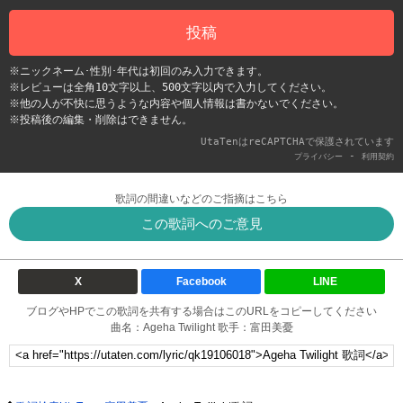
投稿
※ニックネーム･性別･年代は初回のみ入力できます。
※レビューは全角10文字以上、500文字以内で入力してください。
※他の人が不快に思うような内容や個人情報は書かないでください。
※投稿後の編集・削除はできません。
UtaTenはreCAPTCHAで保護されています
-
プライバシー
利用契約
歌詞の間違いなどのご指摘はこちら
この歌詞へのご意見
X
Facebook
LINE
ブログやHPでこの歌詞を共有する場合はこのURLをコピーしてください
曲名：Ageha Twilight 歌手：富田美憂