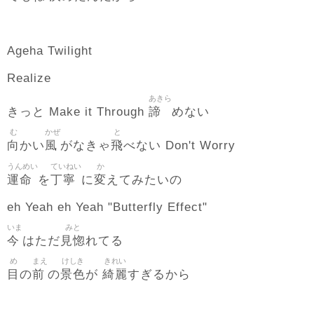
Ageha Twilight
Realize
あきら
諦
きっと Make it Through
めない
む
かぜ
と
向
風
飛
かい
がなきゃ
べない Don't Worry
うんめい
ていねい
か
運命
丁寧
変
を
に
えてみたいの
eh Yeah eh Yeah "Butterfly Effect"
いま
みと
今
見惚
はただ
れてる
め
まえ
けしき
きれい
目
前
景色
綺麗
の
の
が
すぎるから