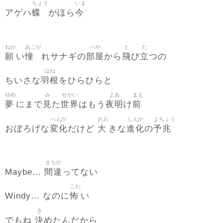
ちょう
いま
蝶
今
アゲハ
がほら
ねが
あこが
へや
と
た
願
憧
部屋
飛
立
い
れサナギの
から
び
つの
はね
羽根
ちいさな
をひらひらと
ゆめ
み
せかい
よあ
まえ
夢
見
世界
夜明
前
にまで
た
はもう
け
へんか
おお
しんか
よちょう
変化
大
進化
予兆
おぼろげな
だけど
きな
の
まちが
間違
Maybe…
ってない
こわ
怖
Windy… なのに
い
き
決
でもね
めたんだから