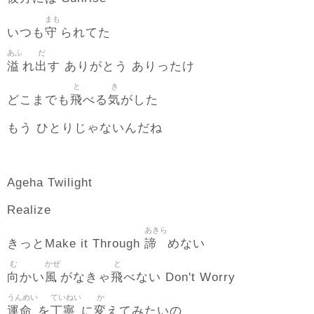
まも
守
いつも
られてた
あふ
だ
溢
出
れ
す ありがとう ありったけ
と
き
飛
気
どこまでも
べる
がした
もう ひとりじゃないんだね
Ageha Twilight
Realize
あきら
諦
きっとMake it Through
めない
む
かぜ
と
向
風
飛
かい
がなきゃ
べない Don't Worry
うんめい
ていねい
か
運命
丁寧
変
を
に
えてみたいの