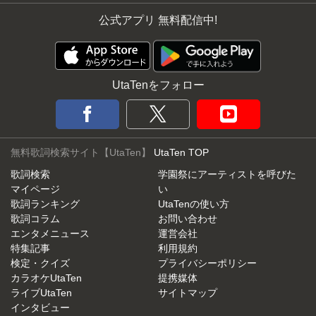
公式アプリ 無料配信中!
UtaTenをフォロー
無料歌詞検索サイト【UtaTen】
UtaTen TOP
歌詞検索
学園祭にアーティストを呼びた
マイページ
い
歌詞ランキング
UtaTenの使い方
歌詞コラム
お問い合わせ
エンタメニュース
運営会社
特集記事
利用規約
検定・クイズ
プライバシーポリシー
カラオケUtaTen
提携媒体
ライブUtaTen
サイトマップ
インタビュー