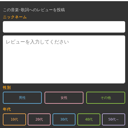
この音楽･歌詞へのレビューを投稿
ニックネーム
性別
男性
女性
その他
年代
10代
20代
30代
40代
50代～