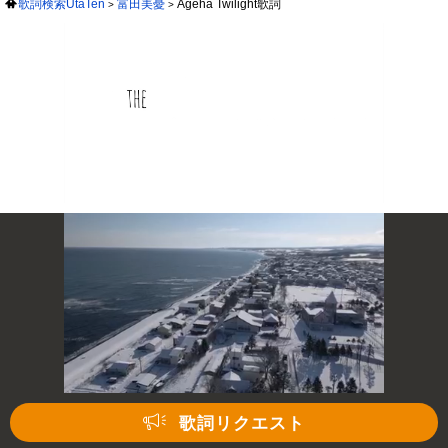
歌詞検索UtaTen
富田美憂
Ageha Twilight歌詞
歌詞リクエスト