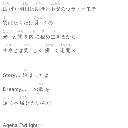
ひろ
はね
きたい
ふあん
広
羽根
期待
不安
げた
は
と
のウラ・オモテ
は
またた
羽
瞬
ばたくたび
くの
ひかり
やみ
うち
ひ
い
光
闇
内
秘
生
と
を
に
め
きるから
いのち
うつく
はかな
はな
ひら
生命
美
儚
花
開
とは
しく
く
く
はじ
始
Story…
まったよ
うた
歌
Dreamy… この
を
とお
とど
遠
届
くへ
けたいんだ
Ageha Twilight==