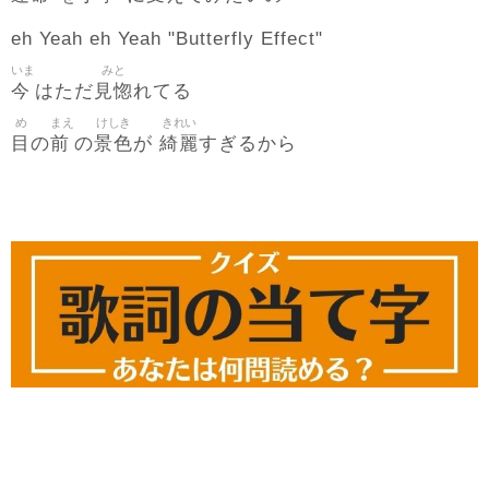
eh Yeah eh Yeah "Butterfly Effect"
いま
みと
今
見惚
はただ
れてる
め
まえ
けしき
きれい
目
前
景色
綺麗
の
の
が
すぎるから