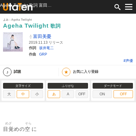
Ageha Twilight 歌詞 富田美憂 ふりがな付
よみ：Ageha Twilight
Ageha Twilight
歌詞
富田美憂
2019.11.13 リリース
作詞
坂井竜二
作曲
GRP
#声優
★
試聴
お気に入り登録
文字サイズ
ふりがな
ダークモード
大
中
小
あ
A
OFF
ON
OFF
めざ
そら
目覚
空
めの
に