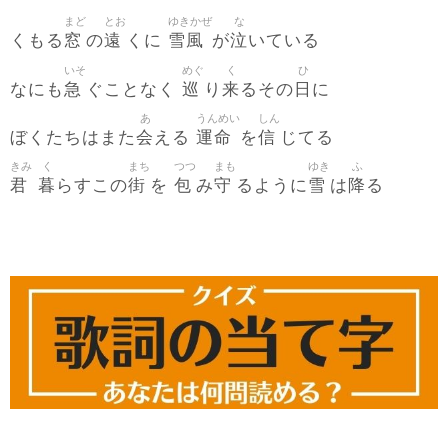
まど
とお
ゆきかぜ
な
窓
遠
雪風
泣
くもる
の
くに
が
いている
いそ
めぐ
く
ひ
急
巡
来
日
なにも
ぐことなく
り
るその
に
あ
うんめい
しん
会
運命
信
ぼくたちはまた
える
を
じてる
きみ
く
まち
つつ
まも
ゆき
ふ
君
暮
街
包
守
雪
降
らすこの
を
み
るように
は
る