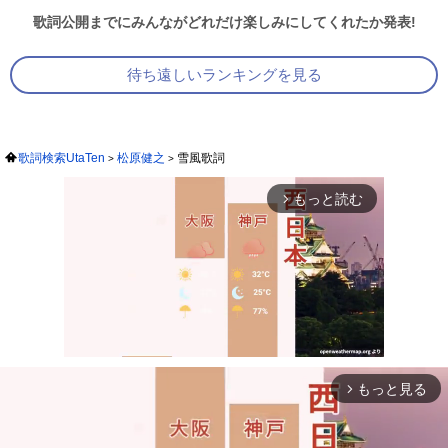
歌詞公開までにみんながどれだけ楽しみにしてくれたか発表!
待ち遠しいランキングを見る
歌詞検索UtaTen
松原健之
雪風歌詞
もっと読む
arrow_forward_ios
もっと見る
arrow_forward_ios
Mute