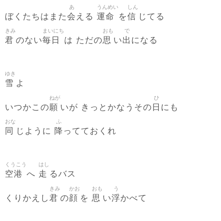
あ
うんめい
しん
会
運命
信
ぼくたちはまた
える
を
じてる
きみ
まいにち
おも
で
君
毎日
思
出
のない
は ただの
い
になる
ゆき
雪
よ
ねが
ひ
願
日
いつかこの
いが きっとかなうその
にも
おな
ふ
同
降
じように
ってておくれ
くうこう
はし
空港
走
へ
るバス
きみ
かお
おも
う
君
顔
思
浮
くりかえし
の
を
い
かべて