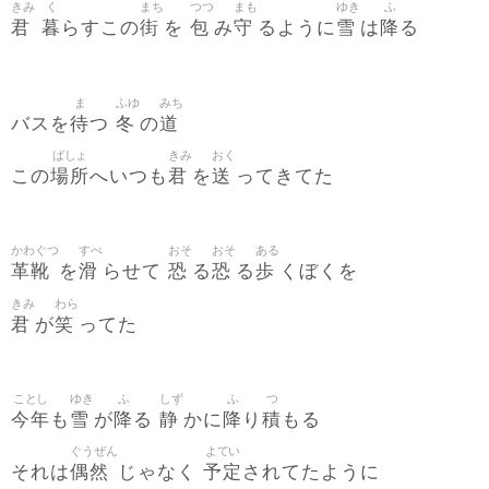
きみ
く
まち
つつ
まも
ゆき
ふ
君
暮
街
包
守
雪
降
らすこの
を
み
るように
は
る
ま
ふゆ
みち
待
冬
道
バスを
つ
の
ばしょ
きみ
おく
場所
君
送
この
へいつも
を
ってきてた
かわぐつ
すべ
おそ
おそ
ある
革靴
滑
恐
恐
歩
を
らせて
る
る
くぼくを
きみ
わら
君
笑
が
ってた
ことし
ゆき
ふ
しず
ふ
つ
今年
雪
降
静
降
積
も
が
る
かに
り
もる
ぐうぜん
よてい
偶然
予定
それは
じゃなく
されてたように