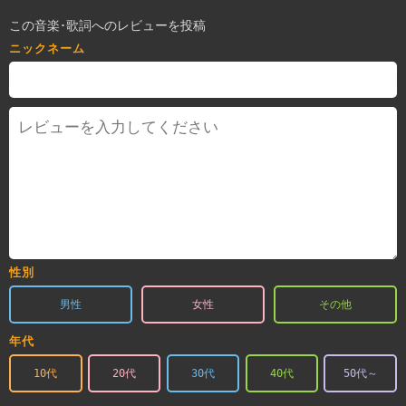
この音楽･歌詞へのレビューを投稿
ニックネーム
性別
男性
女性
その他
年代
10代
20代
30代
40代
50代～