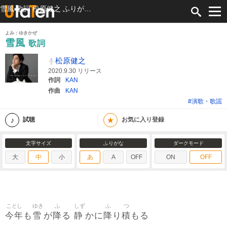
雪風 歌詞 松原健之 ふりがな付
よみ：ゆきかぜ
雪風
歌詞
松原健之
2020.9.30 リリース
作詞
KAN
作曲
KAN
#演歌・歌謡
★
試聴
お気に入り登録
文字サイズ
ふりがな
ダークモード
大
中
小
あ
A
OFF
ON
OFF
ことし
ゆき
ふ
しず
ふ
つ
今年
雪
降
静
降
積
も
が
る
かに
り
もる