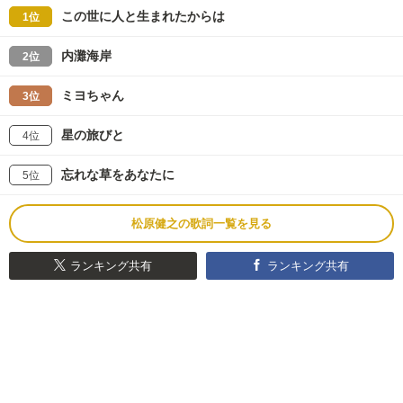
この世に人と生まれたからは
1位
内灘海岸
2位
ミヨちゃん
3位
星の旅びと
4位
忘れな草をあなたに
5位
松原健之の歌詞一覧を見る
ランキング共有
ランキング共有