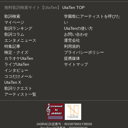
無料歌詞検索サイト【UtaTen】
UtaTen TOP
歌詞検索
学園祭にアーティストを呼びた
マイページ
い
歌詞ランキング
UtaTenの使い方
歌詞コラム
お問い合わせ
エンタメニュース
運営会社
特集記事
利用規約
検定・クイズ
プライバシーポリシー
カラオケUtaTen
提携媒体
ライブUtaTen
サイトマップ
インタビュー
ココだけメール
UtaTen X
歌詞リクエスト
アーティスト一覧
JASRAC許諾番号：9015879001Y38026