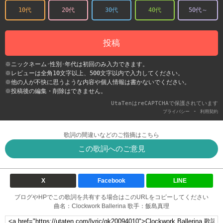
10代
20代
30代
40代
50代～
投稿
※ニックネーム･性別･年代は初回のみ入力できます。
※レビューは全角10文字以上、500文字以内で入力してください。
※他の人が不快に思うような内容や個人情報は書かないでください。
※投稿後の編集・削除はできません。
UtaTenはreCAPTCHAで保護されています
-
プライバシー
利用契約
歌詞の間違いなどのご指摘はこちら
この歌詞へのご意見
X
Facebook
LINE
ブログやHPでこの歌詞を共有する場合はこのURLをコピーしてください
曲名：Clockwork Ballerina 歌手：飯島真理