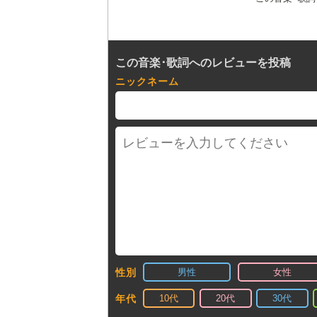
この音楽･歌詞へのレビューを投稿
ニックネーム
男性
女性
性別
10代
20代
30代
年代