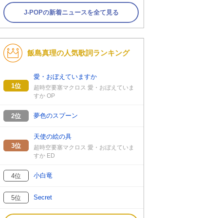
J-POPの新着ニュースを全て見る
飯島真理の人気歌詞ランキング
愛・おぼえていますか
1位
超時空要塞マクロス 愛・おぼえていま
すか OP
夢色のスプーン
2位
天使の絵の具
3位
超時空要塞マクロス 愛・おぼえていま
すか ED
小白竜
4位
Secret
5位