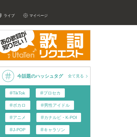
ライブ
マイページ
今話題のハッシュタグ
全て見る
TikTok
プロセカ
ボカロ
男性アイドル
アニメ
カナルビ・K-POP和訳
J-POP
キャラソン