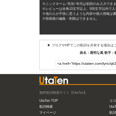
※ニックネーム･性別･年代は初回のみ入力でき
※レビューは全角10文字以上、500文字以内で
※他の人が不快に思うような内容や個人情報は
※投稿後の編集・削除はできません。
▶︎ ブログやHPでこの歌詞を共有する場合は
曲名：透明な風 歌手：
無料歌詞検索サイト【UtaTen】
UtaTen TOP
ココ
歌詞検索
Uta
マイページ
歌詞