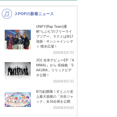
あんスタ
歌い手
J-POPの新着ニュース
K-POP
演歌・歌謡
バンド
洋楽
UNiFY(Rap Team)通
称“らぷち”のフリーライ
VTuber
ディズニー
ブツアー、ラストは9/17
池袋・サンシャインシテ
ィ 噴水広場！
2026年8月7日
JO1 全米デビューEP『A
NIMAL』から 収録曲「S
AKURA」リリックビデ
オ公開！
2026年8月7日
8/7(金)開幕！すとぷり史
上最大規模の「渋谷ジャ
ック」全16企画を公開
2026年8月6日