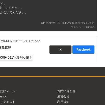
ます。
入力してください。
書かないでください。
UtaTenはreCAPTCHAで保護されています
-
プライバシー
利用契約
このURLをコピーしてください
飯島真理
X
Facebook
だけメール
お問い合わせ
Ten X
運営会社
リクエスト
利用規約