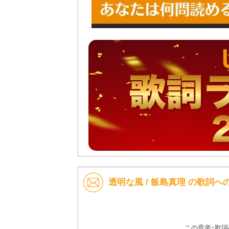
透明な風 / 飯島真理 の歌詞へ
この音楽･歌