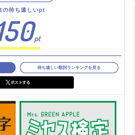
在の待ち遠しいpt
150
pt
待ち遠しい歌詞ランキングを見る
ポストする