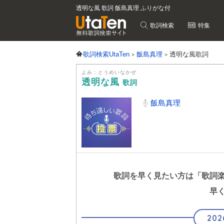
透明な風 歌詞 飯島真理 ふりがな付
歌詞検索
特集
歌詞検索UtaTen
飯島真理
透明な風歌詞
よみ：とうめいなかぜ
透明な風
歌詞
飯島真理
歌詞を早く見たい方は
「歌詞
早
202