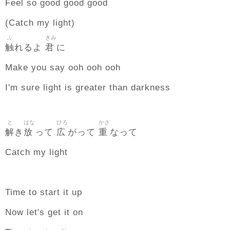
Feel so good good good
(Catch my light)
ふ
きみ
触
君
れるよ
に
Make you say ooh ooh ooh
I'm sure light is greater than darkness
と
はな
ひろ
かさ
解
放
広
重
き
って
がって
なって
Catch my light
Time to start it up
Now let's get it on