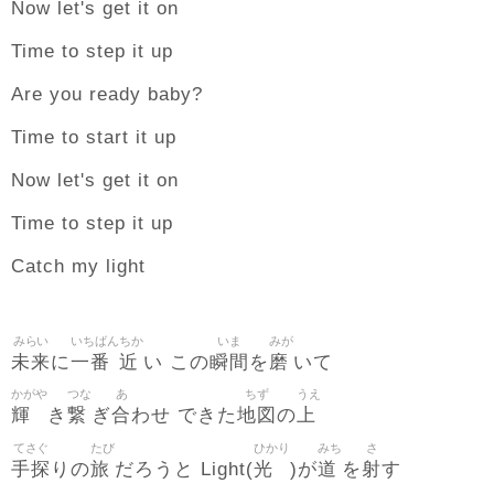
Now let's get it on
Time to step it up
Are you ready baby?
Time to start it up
Now let's get it on
Time to step it up
Catch my light
みらい
いちばん
ちか
いま
みが
未来
一番
近
瞬間
磨
に
い この
を
いて
かがや
つな
あ
ちず
うえ
輝
繋
合
地図
上
き
ぎ
わせ できた
の
てさぐ
たび
ひかり
みち
さ
手探
旅
光
道
射
りの
だろうと Light(
)が
を
す