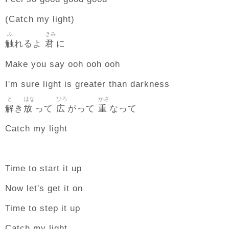
(Catch my light)
ふ
きみ
触
君
れるよ
に
Make you say ooh ooh ooh
I'm sure light is greater than darkness
と
はな
ひろ
かさ
解
放
広
重
き
って
がって
なって
Catch my light
Time to start it up
Now let's get it on
Time to step it up
Catch my light