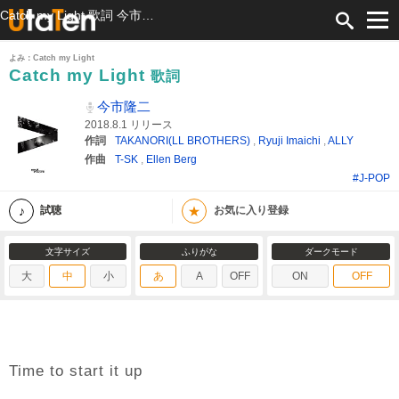
Catch my Light 歌詞 今市隆二 ふりがな付
よみ：Catch my Light
Catch my Light
歌詞
今市隆二
2018.8.1 リリース
作詞
TAKANORI(LL BROTHERS)
,
Ryuji Imaichi
,
ALLY
作曲
T-SK
,
Ellen Berg
#J-POP
★
試聴
お気に入り登録
文字サイズ
ふりがな
ダークモード
大
中
小
あ
A
OFF
ON
OFF
Time to start it up