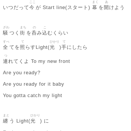
ここ
まく
あ
今
幕
開
いつだって
が Start line(スタート)
を
けよう
ざわ
まち
の
こ
騒
街
呑
込
つく
を
み
むくらい
すべ
て
ひかり
て
全
照
光
手
てを
らすLight(
)
にしたら
つ
連
れてくよ To my new front
Are you ready?
Are you ready for it baby
You gotta catch my light
まと
ひかり
纏
光
う Light(
) に