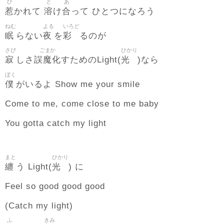
ひ
と
あ
惹
溶
合
かれて
け
って ひとつになろう
ねむ
よる
いろど
眠
夜
彩
らない
を
るのが
さび
ごまか
ひかり
寂
誤魔化
光
しさ
すためのLight(
)なら
ぼく
僕
がいるよ Show me your smile
Come to me, come close to me baby
You gotta catch my light
まと
ひかり
纏
光
う Light(
) に
Feel so good good good
(Catch my light)
ふ
きみ