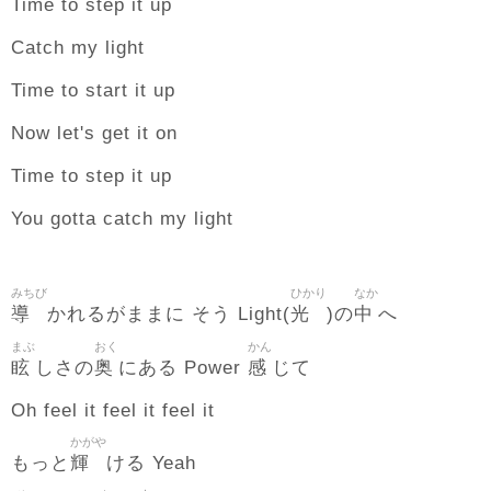
Time to step it up
Catch my light
Time to start it up
Now let's get it on
Time to step it up
You gotta catch my light
みちび
ひかり
なか
導
光
中
かれるがままに そう Light(
)の
へ
まぶ
おく
かん
眩
奥
感
しさの
にある Power
じて
Oh feel it feel it feel it
かがや
輝
もっと
ける Yeah