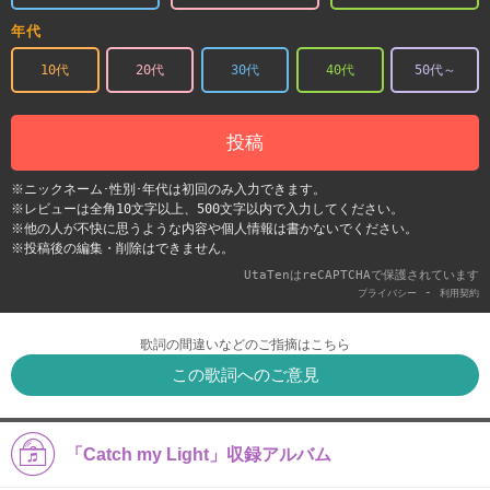
年代
10代
20代
30代
40代
50代～
投稿
※ニックネーム･性別･年代は初回のみ入力できます。
※レビューは全角10文字以上、500文字以内で入力してください。
※他の人が不快に思うような内容や個人情報は書かないでください。
※投稿後の編集・削除はできません。
UtaTenはreCAPTCHAで保護されています
-
プライバシー
利用契約
歌詞の間違いなどのご指摘はこちら
この歌詞へのご意見
「Catch my Light」収録アルバム