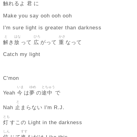
触
君
れるよ
に
Make you say ooh ooh ooh
I'm sure light is greater than darkness
と
はな
ひろ
かさ
解
放
広
重
き
って
がって
なって
Catch my light
C'mon
いま
ゆめ
とちゅう
今
夢
途中
Yeah
は
の
で
と
止
Nah
まらない I'm R.J.
とも
灯
すこの Light in the darkness
しん
すす