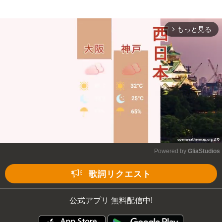
もっと見る
arrow_forward_ios
Powered by 
GliaStudios
Mute
歌詞リクエスト
公式アプリ 無料配信中!