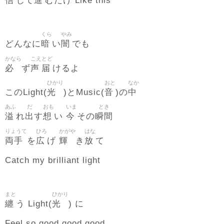
信
進
じて
むだけ Like this
くら
やみ
暗
闇
どんなに
い
でも
かなら
こえ
とど
必
声
届
ず
けるよ
ひかり
おと
なか
光
音
中
このLight(
)とMusic(
)の
あふ
だ
おも
いま
とき
溢
出
想
今
瞬間
れ
す
い
その
りょうて
ひろ
かがや
はな
両手
広
輝
放
を
げ
き
て
Catch my brilliant light
まと
ひかり
纏
光
う Light(
) に
Feel so good good good