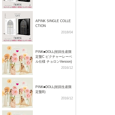
APINK SINGLE COLLE
CTION
2018/04
PINK■DOLL(初回生産限
定盤C ピクチャーレーベ
ル仕様 チョロンVersion)
2016/12
PINK■DOLL(初回生産限
定盤B)
2016/12