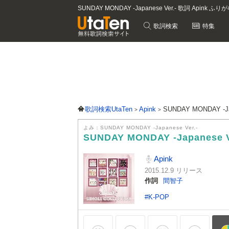
SUNDAY MONDAY -Japanese Ver.- 歌詞 Apink ふり
歌詞検索
特集
歌詞検索UtaTen
Apink
SUNDAY MONDAY -Ja
よみ：SUNDAY MONDAY -Japanese Ver.-
SUNDAY MONDAY -Japanese V
Apink
2015.12.9 リリース
作詞
間智子
#K-POP