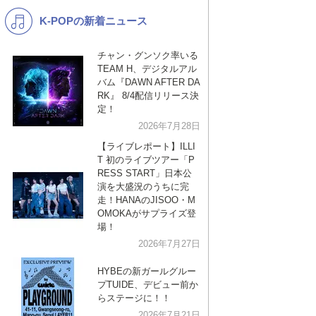
K-POPの新着ニュース
K-POP
バンド
演歌・歌謡
洋楽
チャン・グンソク率いる
TEAM H、デジタルアル
VTuber
ディズニー
バム『DAWN AFTER DA
RK』 8/4配信リリース決
定！
2026年7月28日
【ライブレポート】ILLI
T 初のライブツアー「P
RESS START」日本公
演を大盛況のうちに完
走！HANAのJISOO・M
OMOKAがサプライズ登
場！
2026年7月27日
HYBEの新ガールグルー
プTUIDE、デビュー前か
らステージに！！
2026年7月21日