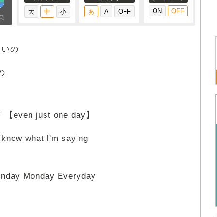
果
たいの
の
【even just one day】
w what l'm saying
day Monday Everyday