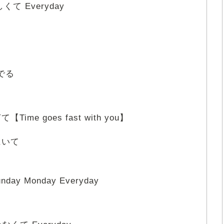
しくて Everyday
でる
【Time goes fast with you】
にいて
day Monday Everyday