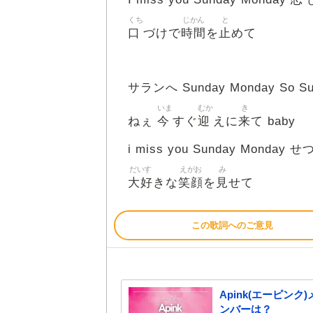
くち
じかん
と
口
時間
止
づけで
を
めて
サランへ Sunday Monday So Sun
いま
むか
き
今
迎
来
ねぇ
すぐ
えに
て baby
i miss you Sunday Monday 
だいす
えがお
み
大好
笑顔
見
きな
を
せて
この歌詞へのご意見
Apink(エーピ
ンバーは？