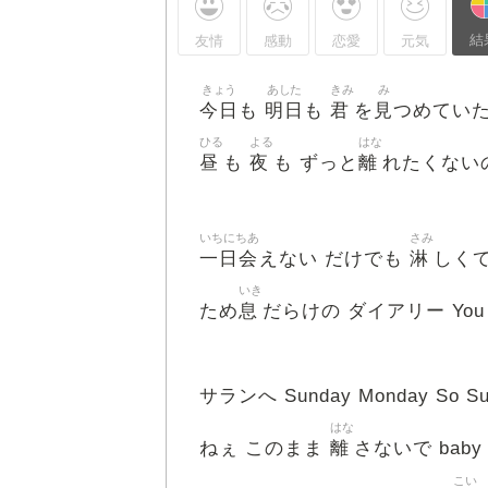
結
友情
感動
恋愛
元気
きょう
あした
きみ
み
今日
明日
君
見
も
も
を
つめてい
ひる
よる
はな
昼
夜
離
も
も ずっと
れたくない
いちにちあ
さみ
一日会
淋
えない だけでも
しくて 
いき
息
ため
だらけの ダイアリー You kno
サランへ Sunday Monday So Sun
はな
離
ねぇ このまま
さないで baby
こい