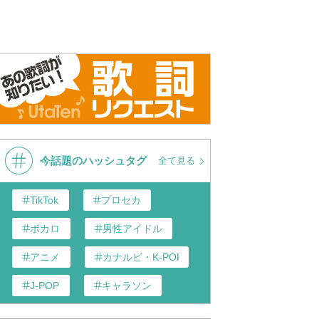
今話題のハッシュタグ
全て見る
TikTok
プロセカ
ボカロ
男性アイドル
アニメ
カナルビ・K-POP和訳
J-POP
キャラソン
あんスタ
歌い手