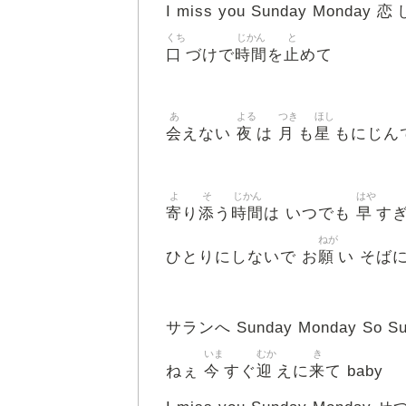
恋
I miss you Sunday Monday
くち
じかん
と
口
時間
止
づけで
を
めて
あ
よる
つき
ほし
会
夜
月
星
えない
は
も
もにじん
よ
そ
じかん
はや
寄
添
時間
早
り
う
は いつでも
すぎて
ねが
願
ひとりにしないで お
い そば
サランへ Sunday Monday So Sun
いま
むか
き
今
迎
来
ねぇ
すぐ
えに
て baby