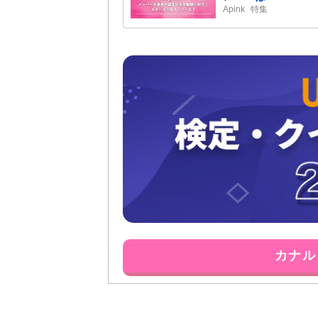
Apink
特集
カナル