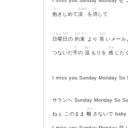
I miss you Sunday Monday 
だ
なみだ
け
抱
涙
消
きしめて
を
して
にちようび
やくそく
なが
日曜日
約束
長
の
より
いメール
て
ぬく
かん
手
温
感
つないだ
の
もりを
じたく
I miss you Sunday Monday So
サランへ Sunday Monday So Sun
はな
離
ねぇ このまま
さないで baby
こい
恋
I miss you Sunday Monday