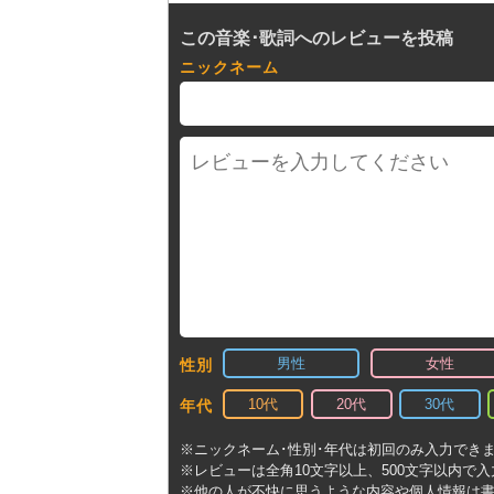
この音楽･歌詞へのレビューを投稿
ニックネーム
男性
女性
性別
10代
20代
30代
年代
※ニックネーム･性別･年代は初回のみ入力でき
※レビューは全角10文字以上、500文字以内で
※他の人が不快に思うような内容や個人情報は