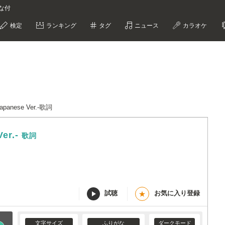
がな付
検定
ランキング
タグ
ニュース
カラオケ
panese Ver.-歌詞
er.-
歌詞
試聴
お気に入り登録
★
文字サイズ
ふりがな
ダークモード