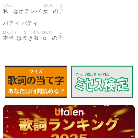
わたし
おんな
こ
私
女
子
はオテンバ
の
パティ パティ
ほんとう
な
むし
おんな
こ
本当
泣
虫
女
子
は
き
の