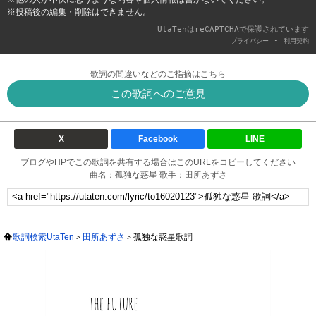
※投稿後の編集・削除はできません。
UtaTenはreCAPTCHAで保護されています
-
プライバシー
利用契約
歌詞の間違いなどのご指摘はこちら
この歌詞へのご意見
X
Facebook
LINE
ブログやHPでこの歌詞を共有する場合はこのURLをコピーしてください
曲名：孤独な惑星 歌手：田所あずさ
歌詞検索UtaTen
田所あずさ
孤独な惑星歌詞