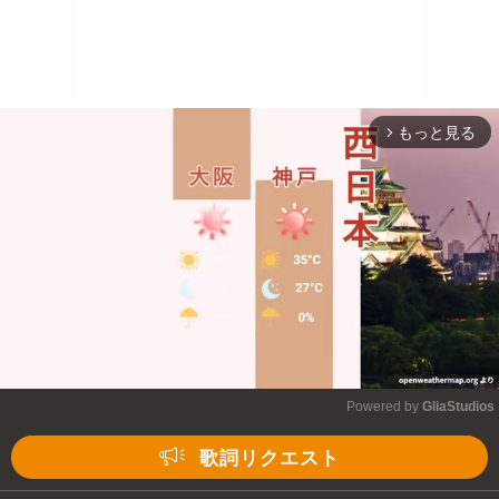
もっと見る
arrow_forward_ios
Powered by 
GliaStudios
Mute
歌詞リクエスト