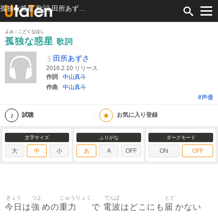
孤独な惑星 歌詞 田所あずさ ふりがな付
よみ：こどくなほし
孤独な惑星
歌詞
田所あずさ
2016.2.10 リリース
作詞
中山真斗
作曲
中山真斗
#声優
★
試聴
お気に入り登録
文字サイズ
ふりがな
ダークモード
大
中
小
あ
A
OFF
ON
OFF
きょう
つよ
じゅうりょく
でんぱ
とど
今日
強
重力
電波
届
は
めの
で
はどこにも
かない