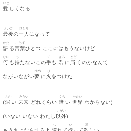
いと
愛
しくなる
さいご
ひとり
最後
一人
の
になって
かた
ことば
語
言葉
る
ひとつ ここにはもうないけど
なに
も
て
きみ
とど
何
持
手
君
届
も
たないこの
も
に
くのかなんて
ゆめ
ひ
夢
火
ながいながい
に
をつけた
ふか
みらい
くら
せかい
深
未来
暗
世界
(
い
どれくらい
い
わからない)
いがい
以外
(いない いない わたし
)
つ
い
ほ
連
行
欲
もうさよならするよ
れて
って
しい