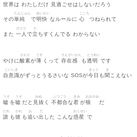
世界
見過
は わたしだけ
ごせはしないだろう
たんじゅん
めいかい
こころ
単純
明快
心
その
で
なルールに
つねられて
ひとり
た
一人
立
また
で
ちすくんでる わからない
さんそ
うす
そんざいかん
とうめい
酸素
薄
存在感
透明
やけに
が
くって
も
です
じいしき
きょう
き
自意識
今日
聞
がずっとうるさいな SOSが
も
こえない
うそ
うそ
みぬ
ふつごう
きみ
おおかみ
嘘
嘘
見抜
不都合
君
狼
を
だと
く
な
が
だ
だれ
かれ
お
だ
わくせい
誰
彼
追
出
惑星
も
も
い
した こんな
で