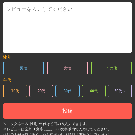
性別
男性
女性
その他
年代
10代
20代
30代
40代
50代～
投稿
※ニックネーム･性別･年代は初回のみ入力できます。
※レビューは全角10文字以上、500文字以内で入力してください。
※他の人が不快に思うような内容や個人情報は書かないでください。