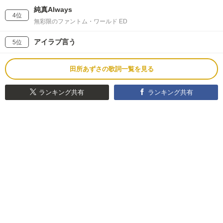
純真Always
4位
無彩限のファントム・ワールド ED
アイラブ言う
5位
田所あずさの歌詞一覧を見る
ランキング共有
ランキング共有