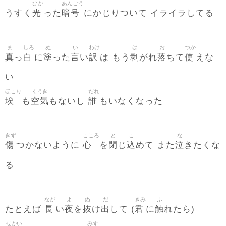
ひか
あんごう
光
暗号
うすく
った
にかじりついて イライラしてる
ま
しろ
ぬ
い
わけ
は
お
つか
真
白
塗
言
訳
剥
落
使
っ
に
った
い
は もう
がれ
ちて
えな
い
ほこり
くうき
だれ
埃
空気
誰
も
もないし
もいなくなった
きず
こころ
と
こ
な
傷
心
閉
込
泣
つかないように
を
じ
めて また
きたくな
る
なが
よ
ぬ
だ
きみ
ふ
長
夜
抜
出
君
触
たとえば
い
を
け
して (
に
れたら)
せかい
みす