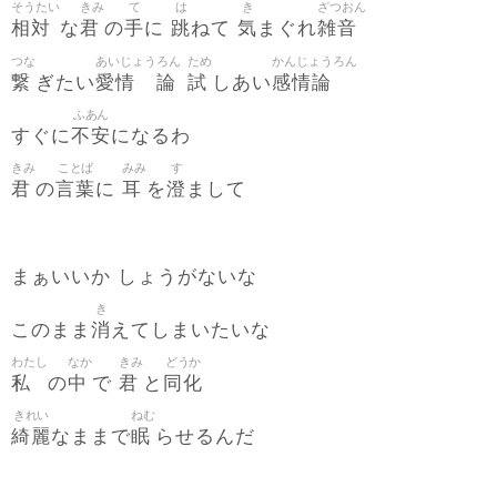
そうたい
きみ
て
は
き
ざつおん
相対
君
手
跳
気
雑音
な
の
に
ねて
まぐれ
つな
あいじょう
ろん
ため
かんじょうろん
繋
愛情
論
試
感情論
ぎたい
しあい
ふあん
不安
すぐに
になるわ
きみ
ことば
みみ
す
君
言葉
耳
澄
の
に
を
まして
まぁいいか しょうがないな
き
消
このまま
えてしまいたいな
わたし
なか
きみ
どうか
私
中
君
同化
の
で
と
きれい
ねむ
綺麗
眠
なままで
らせるんだ