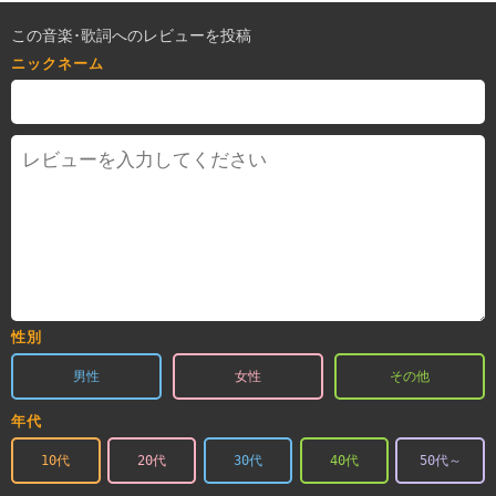
この音楽･歌詞へのレビューを投稿
ニックネーム
性別
男性
女性
その他
年代
10代
20代
30代
40代
50代～