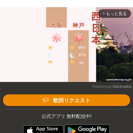
もっと見る
arrow_forward_ios
Powered by 
GliaStudios
Mute
歌詞リクエスト
公式アプリ 無料配信中!