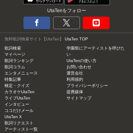
UtaTenをフォロー
無料歌詞検索サイト【UtaTen】
UtaTen TOP
歌詞検索
学園祭にアーティストを呼びた
マイページ
い
歌詞ランキング
UtaTenの使い方
歌詞コラム
お問い合わせ
エンタメニュース
運営会社
特集記事
利用規約
検定・クイズ
プライバシーポリシー
カラオケUtaTen
提携媒体
ライブUtaTen
サイトマップ
インタビュー
ココだけメール
UtaTen X
歌詞リクエスト
アーティスト一覧