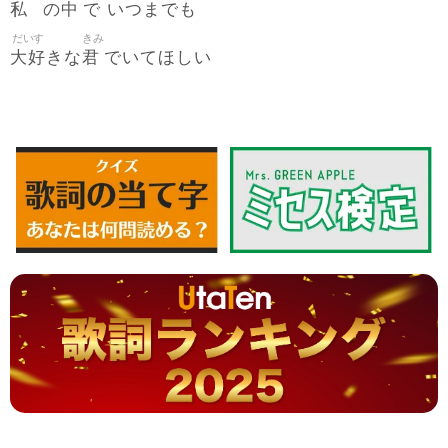
私
中
の
で いつまでも
だいす
きみ
大好
君
きな
でいてほしい