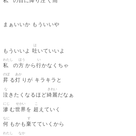
私
目
降
注
雨
の
に
り
ぐ
まぁいいか もういいや
は
吐
もういいよ
いていいよ
わたし
ほう
い
私
方
行
の
から
かなくちゃ
のぼ
あか
昇
灯
る
りが キラキラと
な
きれい
泣
綺麗
きたくなるほど
だなぁ
にじ
せかい
こ
滲
世界
超
む
を
えていく
なに
す
何
棄
もかも
てていくから
わたし
なか