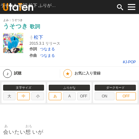
うそつき 歌詞 松下 ふりがな付
よみ：うそつき
うそつき
歌詞
松下
2015.3.1 リリース
作詞
つなまる
作曲
つなまる
#J-POP
★
試聴
お気に入り登録
文字サイズ
ふりがな
ダークモード
大
中
小
あ
A
OFF
ON
OFF
あ
おも
会
想
いたい
いが