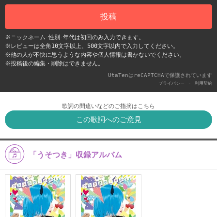
投稿
※ニックネーム･性別･年代は初回のみ入力できます。
※レビューは全角10文字以上、500文字以内で入力してください。
※他の人が不快に思うような内容や個人情報は書かないでください。
※投稿後の編集・削除はできません。
UtaTenはreCAPTCHAで保護されています
-
プライバシー
利用契約
歌詞の間違いなどのご指摘はこちら
この歌詞へのご意見
「うそつき」収録アルバム