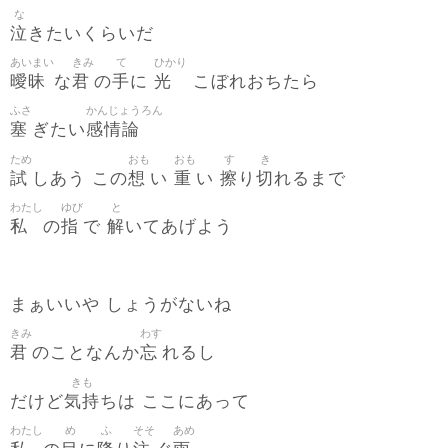
な
泣
きたいくらいだ
あいまい
きみ
て
ひかり
曖昧
君
手
光
な
の
に
こぼれおちたら
ふさ
かんじょうろん
塞
感情論
ぎたい
ため
おも
おも
す
き
試
想
重
擦
切
しあう この
い
い
り
れるまで
わたし
ゆび
と
私
指
解
の
で
いてあげよう
まぁいいや しょうがないね
きみ
わす
君
忘
のことなんか
れるし
きも
気持
だけど
ちは ここにあって
わたし
め
ふ
そそ
あめ