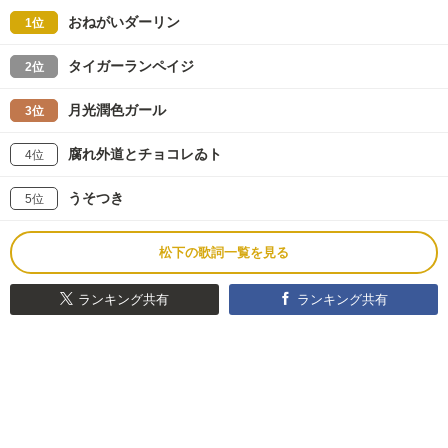
おねがいダーリン
1位
タイガーランペイジ
2位
月光潤色ガール
3位
腐れ外道とチョコレゐト
4位
うそつき
5位
松下の歌詞一覧を見る
ランキング共有
ランキング共有