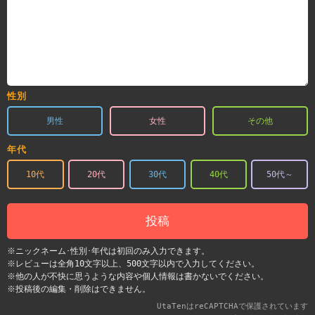
性別
男性
女性
その他
年代
10代
20代
30代
40代
50代～
投稿
※ニックネーム･性別･年代は初回のみ入力できます。
※レビューは全角10文字以上、500文字以内で入力してください。
※他の人が不快に思うような内容や個人情報は書かないでください。
※投稿後の編集・削除はできません。
UtaTenはreCAPTCHAで保護されています