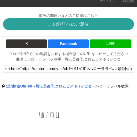
-
プライバシー
利用契約
歌詞の間違いなどのご指摘はこちら
この歌詞へのご意見
X
Facebook
LINE
ブログやHPでこの歌詞を共有する場合はこのURLをコピーしてください
曲名：ハローララベル 歌手：堀江美都子,コロムビアゆりかご会
歌詞検索UtaTen
堀江美都子,コロムビアゆりかご会
ハローララベル歌詞