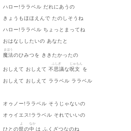
ハロー!ララベル だれにあうの
きょうもほほえんで たのしそうね
ハロー!ララベル ちょっとまってね
おはなししたいの あなたと
まほう
魔法
のひみつを ききたかったの
ふしぎ
じゅもん
不思議
呪文
おしえて おしえて
な
を
おしえて おしえて ララベル ララベル
オゥノー!ララベル そうじゃないの
オゥイエス!ララベル それでいいの
よ
なか
世
中
ひとの
の
は ふくざつなのね