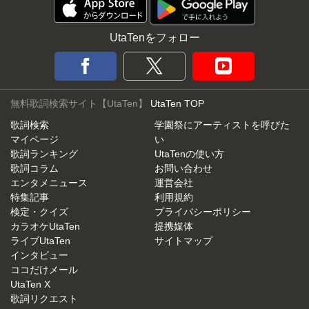
UtaTenをフォロー
無料歌詞検索サイト【UtaTen】
UtaTen TOP
歌詞検索
学園祭にアーティストを呼びた
マイページ
い
歌詞ランキング
UtaTenの使い方
歌詞コラム
お問い合わせ
エンタメニュース
運営会社
特集記事
利用規約
検定・クイズ
プライバシーポリシー
カラオケUtaTen
提携媒体
ライブUtaTen
サイトマップ
インタビュー
ココだけメール
UtaTen X
歌詞リクエスト