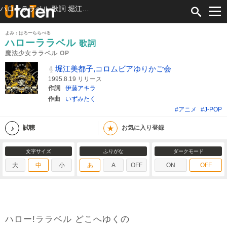
ハローララベル 歌詞 堀江美都子,コロムビアゆりかご会 魔法少女ララベル OP ふりがな付
よみ：はろーららべる
ハローララベル
歌詞
魔法少女ララベル OP
堀江美都子,コロムビアゆりかご会
1995.8.19 リリース
作詞
伊藤アキラ
作曲
いずみたく
#アニメ
#J-POP
★
試聴
お気に入り登録
文字サイズ
ふりがな
ダークモード
大
中
小
あ
A
OFF
ON
OFF
ハロー!ララベル どこへゆくの