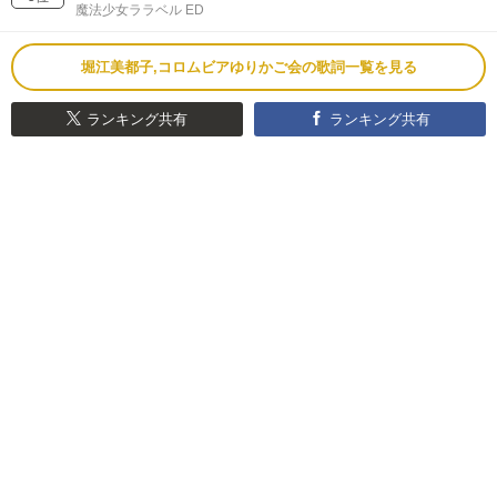
魔法少女ララベル ED
堀江美都子,コロムビアゆりかご会の歌詞一覧を見る
ランキング共有
ランキング共有