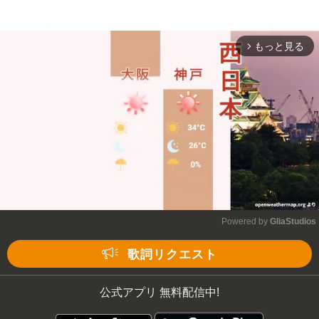
もっと見る
arrow_forward_ios
Powered by 
GliaStudios
Mute
歌詞リクエスト
公式アプリ 無料配信中!