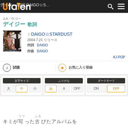
デイジー 歌詞 DAIGO☆STARDUST ふりがな付
よみ：でいじー
デイジー
歌詞
DAIGO☆STARDUST
2004.7.21 リリース
作詞
DAIGO
作曲
DAIGO
#J-POP
★
試聴
お気に入り登録
文字サイズ
ふりがな
ダークモード
大
中
小
あ
A
OFF
ON
OFF
うつ
ふる
写
古
キミが
った
びたアルバムを