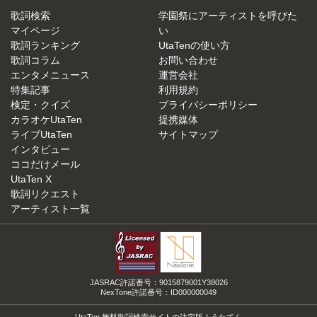
歌詞検索
学園祭にアーティストを呼びた
マイページ
い
歌詞ランキング
UtaTenの使い方
歌詞コラム
お問い合わせ
エンタメニュース
運営会社
特集記事
利用規約
検定・クイズ
プライバシーポリシー
カラオケUtaTen
提携媒体
ライブUtaTen
サイトマップ
インタビュー
ココだけメール
UtaTen X
歌詞リクエスト
アーティスト一覧
JASRAC許諾番号：9015879001Y38026
NexTone許諾番号：ID000000049
UtaTen 無料歌詞検索サイトの決定版！うたてん