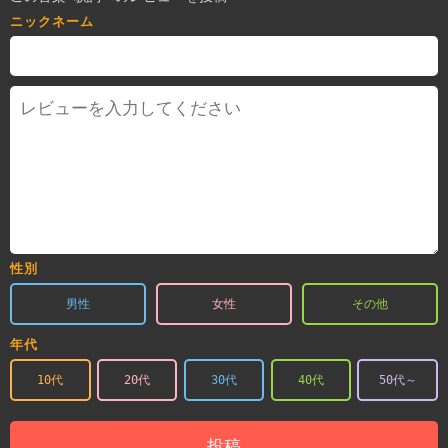
ニックネーム
性別
男性
女性
その他
年代
10代
20代
30代
40代
50代～
投稿