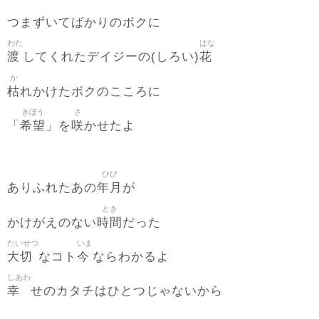
つまずいてばかりのボクに
わた
はな
渡
花
してくれたデイジーの(しろい)
か
枯
れかけたボクのこころに
きぼう
さ
希望
咲
「
」を
かせたよ
ひび
年月
ありふれたあの
が
とき
時間
かけがえのない
だった
たいせつ
いま
大切
今
なコト
ならわかるよ
しあわ
幸
せのカタチはひとつじゃないから