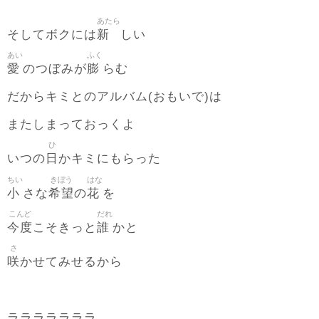
あたら
新
そしてボクには
しい
あい
ふく
愛
膨
のつぼみが
らむ
だからキミとのアルバム(おもいで)は
またしまっておっくよ
ひ
日
いつの
かキミにもらった
ちい
きぼう
はな
小
希望
花
さな
の
を
こんど
だれ
今度
誰
こそきっと
かと
さ
咲
かせてみせるから
ラララララララ…