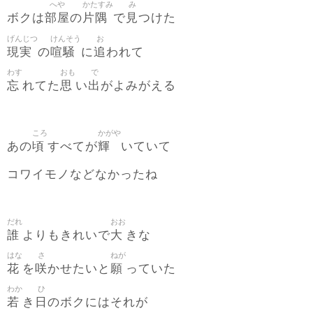
へや
かたすみ
み
部屋
片隅
見
ボクは
の
で
つけた
げんじつ
けんそう
お
現実
喧騒
追
の
に
われて
わす
おも
で
忘
思
出
れてた
い
がよみがえる
ころ
かがや
頃
輝
あの
すべてが
いていて
コワイモノなどなかったね
だれ
おお
誰
大
よりもきれいで
きな
はな
さ
ねが
花
咲
願
を
かせたいと
っていた
わか
ひ
若
日
き
のボクにはそれが