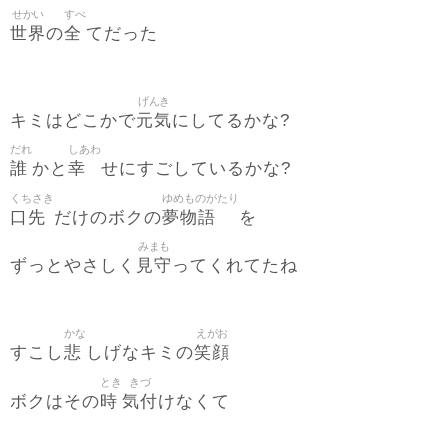
せかい
すべ
世界
全
の
てだった
げんき
元気
キミはどこかで
にしてるかな?
だれ
しあわ
誰
幸
かと
せにすごしているかな?
くちさき
ゆめものがたり
口先
夢物語
だけのボクの
を
みまも
見守
ずっとやさしく
ってくれてたね
かな
えがお
悲
笑顔
すこし
しげなキミの
とき
きづ
時
気付
ボクはその
けなくて