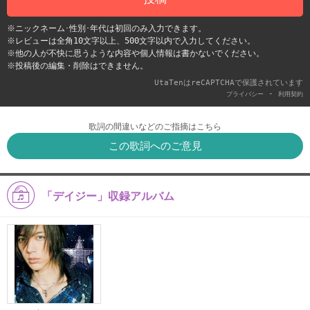
※ニックネーム･性別･年代は初回のみ入力できます。
※レビューは全角10文字以上、500文字以内で入力してください。
※他の人が不快に思うような内容や個人情報は書かないでください。
※投稿後の編集・削除はできません。
UtaTenはreCAPTCHAで保護されています
-
プライバシー
利用契約
歌詞の間違いなどのご指摘はこちら
この歌詞へのご意見
「デイジー」収録アルバム