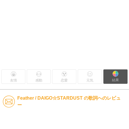
結果
友情
感動
恋愛
元気
Feather / DAIGO☆STARDUST の歌詞へのレビュ
ー