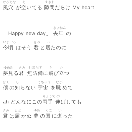
かざあな
あ
すきま
風穴
空
隙間
が
いてる
だらけ My heart
きょねん
去年
「Happy new day」
の
いまごろ
きみ
い
今頃
君
居
はそう
と
たのに
ゆめみ
きみ
むぼうび
と
た
夢見
君
無防備
飛
立
る
に
び
つ
ぼく
し
うちゅう
なが
僕
知
宇宙
眺
の
らない
を
めて
りょうて
の
両手
伸
ah どんなにこの
ばしても
きみ
とど
ゆめ
くに
い
君
届
夢
国
逝
は
かぬ
の
に
った