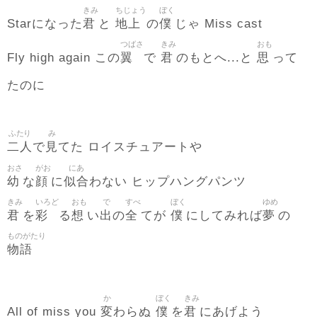
きみ
ちじょう
ぼく
君
地上
僕
Starになった
と
の
じゃ Miss cast
つばさ
きみ
おも
翼
君
思
Fly high again この
で
のもとへ...と
って
たのに
ふたり
み
二人
見
で
てた ロイスチュアートや
おさ
がお
にあ
幼
顔
似合
な
に
わない ヒップハングパンツ
きみ
いろど
おも
で
すべ
ぼく
ゆめ
君
彩
想
出
全
僕
夢
を
る
い
の
てが
にしてみれば
の
ものがたり
物語
か
ぼく
きみ
変
僕
君
All of miss you
わらぬ
を
にあげよう