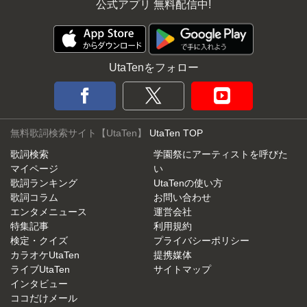
公式アプリ 無料配信中!
UtaTenをフォロー
無料歌詞検索サイト【UtaTen】
UtaTen TOP
歌詞検索
学園祭にアーティストを呼びた
マイページ
い
歌詞ランキング
UtaTenの使い方
歌詞コラム
お問い合わせ
エンタメニュース
運営会社
特集記事
利用規約
検定・クイズ
プライバシーポリシー
カラオケUtaTen
提携媒体
ライブUtaTen
サイトマップ
インタビュー
ココだけメール