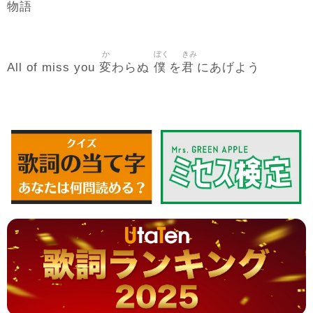
物語
か
ぼく
きみ
変
僕
君
All of miss you
わらぬ
を
にあげよう