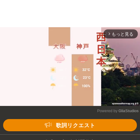
もっと見る
arrow_forward_ios
Powered by 
GliaStudios
Mute
歌詞リクエスト