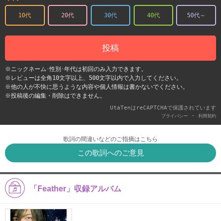
10代
20代
30代
40代
50代～
投稿
※ニックネーム･性別･年代は初回のみ入力できます。
※レビューは全角10文字以上、500文字以内で入力してください。
※他の人が不快に思うような内容や個人情報は書かないでください。
※投稿後の編集・削除はできません。
UtaTenはreCAPTCHAで保護されています
-
プライバシー
利用契約
歌詞の間違いなどのご指摘はこちら
この歌詞へのご意見
「Feather」収録アルバム