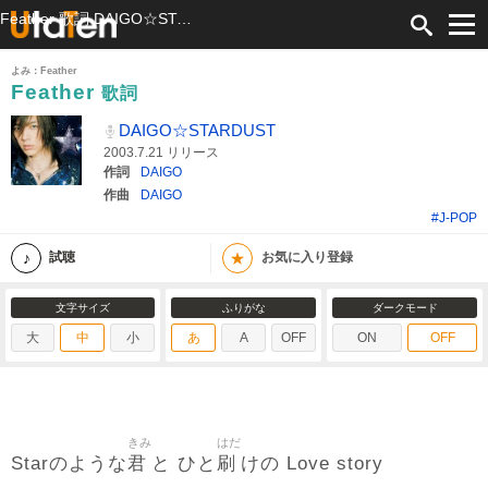
Feather 歌詞 DAIGO☆STARDUST ふりがな付
よみ：Feather
Feather
歌詞
DAIGO☆STARDUST
2003.7.21 リリース
作詞
DAIGO
作曲
DAIGO
#J-POP
★
試聴
お気に入り登録
文字サイズ
ふりがな
ダークモード
大
中
小
あ
A
OFF
ON
OFF
きみ
はだ
君
刷
Starのような
と ひと
けの Love story