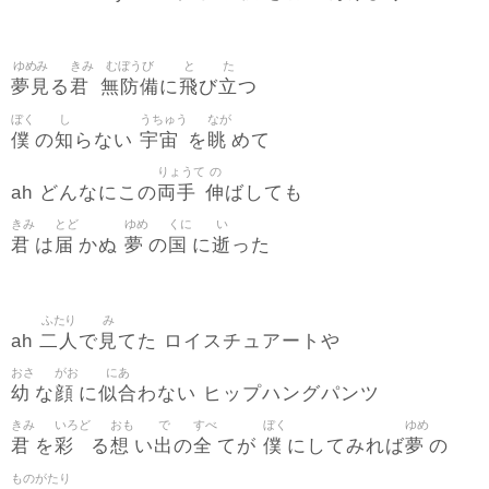
ゆめみ
きみ
むぼうび
と
た
夢見
君
無防備
飛
立
る
に
び
つ
ぼく
し
うちゅう
なが
僕
知
宇宙
眺
の
らない
を
めて
りょうて
の
両手
伸
ah どんなにこの
ばしても
きみ
とど
ゆめ
くに
い
君
届
夢
国
逝
は
かぬ
の
に
った
ふたり
み
二人
見
ah
で
てた ロイスチュアートや
おさ
がお
にあ
幼
顔
似合
な
に
わない ヒップハングパンツ
きみ
いろど
おも
で
すべ
ぼく
ゆめ
君
彩
想
出
全
僕
夢
を
る
い
の
てが
にしてみれば
の
ものがたり