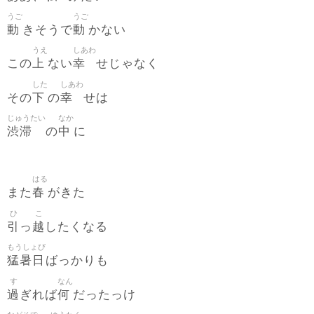
うご
うご
動
動
きそうで
かない
うえ
しあわ
上
幸
この
ない
せじゃなく
した
しあわ
下
幸
その
の
せは
じゅうたい
なか
渋滞
中
の
に
はる
春
また
がきた
ひ
こ
引
越
っ
したくなる
もうしょび
猛暑日
ばっかりも
す
なん
過
何
ぎれば
だったっけ