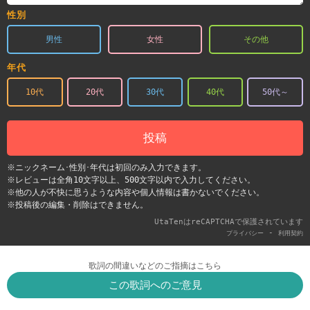
性別
男性
女性
その他
年代
10代
20代
30代
40代
50代～
投稿
※ニックネーム･性別･年代は初回のみ入力できます。
※レビューは全角10文字以上、500文字以内で入力してください。
※他の人が不快に思うような内容や個人情報は書かないでください。
※投稿後の編集・削除はできません。
UtaTenはreCAPTCHAで保護されています
-
プライバシー
利用契約
歌詞の間違いなどのご指摘はこちら
この歌詞へのご意見