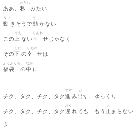
わたし
私
ああ、
みたい
うご
うご
動
動
きそうで
かない
うえ
しあわ
上
幸
この
ない
せじゃなく
した
しあわ
下
幸
その
の
せは
ふくぶくろ
なか
福袋
中
の
に
すす
だ
進
出
チク、タク、チク、タク
み
す、ゆっくり
おく
と
遅
止
チク、タク、チク、タク
れても、もう
まらない
よ