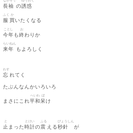
ながそで
ゆうわく
長袖
誘惑
の
ふく
か
服
買
いたくなる
ことし
お
今年
終
も
わりか
らいねん
来年
もよろしく
わす
忘
れてく
たぶんなんかいろいろ
へいわ
ぼ
平和
呆
まさにこれ
け
と
とけい
ふる
びょうしん
止
時計
震
秒針
まった
の
える
が