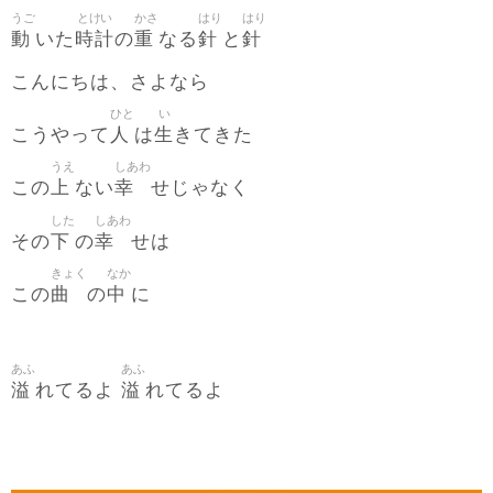
うご
とけい
かさ
はり
はり
動
時計
重
針
針
いた
の
なる
と
こんにちは、さよなら
ひと
い
人
生
こうやって
は
きてきた
うえ
しあわ
上
幸
この
ない
せじゃなく
した
しあわ
下
幸
その
の
せは
きょく
なか
曲
中
この
の
に
あふ
あふ
溢
溢
れてるよ
れてるよ