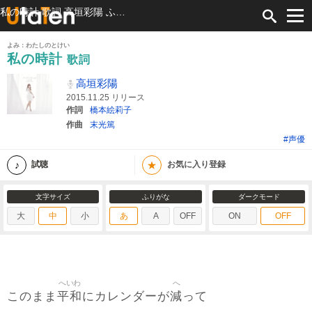
私の時計 歌詞 高垣彩陽 ふりがな付
よみ：わたしのとけい
私の時計
歌詞
高垣彩陽
2015.11.25 リリース
作詞
橋本絵莉子
作曲
末光篤
#声優
★
試聴
お気に入り登録
文字サイズ
ふりがな
ダークモード
大
中
小
あ
A
OFF
ON
OFF
へいわ
へ
平和
減
このまま
にカレンダーが
って