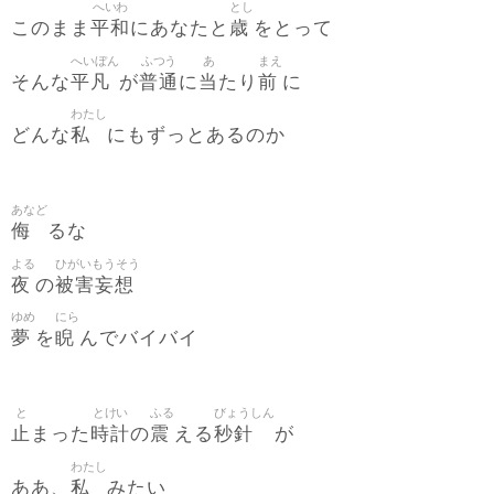
へいわ
とし
平和
歳
このまま
にあなたと
をとって
へいぼん
ふつう
あ
まえ
平凡
普通
当
前
そんな
が
に
たり
に
わたし
私
どんな
にもずっとあるのか
あなど
侮
るな
よる
ひがいもうそう
夜
被害妄想
の
ゆめ
にら
夢
睨
を
んでバイバイ
と
とけい
ふる
びょうしん
止
時計
震
秒針
まった
の
える
が
わたし
私
ああ、
みたい