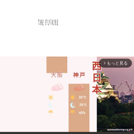
もっと見る
arrow_forward_ios