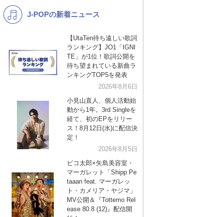
J-POPの新着ニュース
K-POP
演歌・歌謡
バンド
洋楽
【UtaTen待ち遠しい歌詞
ランキング】JO1「IGNI
VTuber
ディズニー
TE」が1位！歌詞公開を
待ち望まれている新曲ラ
ンキングTOP5を発表
2026年8月6日
小見山直人、個人活動始
動から1年。3rd Singleを
経て、初のEPをリリー
ス！8月12日(水)に配信決
定！
2026年8月5日
ピコ太郎×矢島美容室・
マーガレット「Shipp Pe
taaan feat. マーガレッ
ト・カメリア・ヤジマ」
MV公開＆『Tottemo Rel
ease 80.8 (12)』配信開