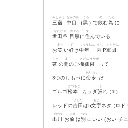
みしゅく
なかのめ
くろ
の
ため
三宿
中目
黒
飲
為
(
) で
む
に
せたがや
めぐろ
す
世田谷
目黒
住
に
んでいる
わら
ず
ちゅうねん
うち
ぐんだん
笑
好
中年
内
軍団
お
い
き
P
ちゃ
ま
きげん
うかが
茶
間
機嫌
伺
の
のご
って
めいれい
命令
3つのしもべに
だ
まつもと
は
松本
張
ゴルゴ
カラダ
れ (4!)
よしだ
もじ
吉田
文字
レッドの
は5
ネタ (ロド
でがわ
まえ
べつ
出川
前
別
お
は
にいい (おい チェ