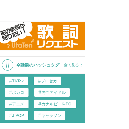
今話題のハッシュタグ
全て見る
TikTok
プロセカ
ボカロ
男性アイドル
アニメ
カナルビ・K-POP和訳
J-POP
キャラソン
あんスタ
歌い手