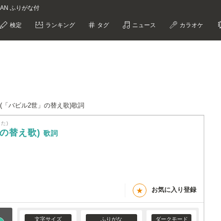
LAN ふりがな付
検定
ランキング
タグ
ニュース
カラオケ
(「バビル2世」の替え歌)歌詞
た)
」の替え歌)
歌詞
お気に入り登録
★
文字サイズ
ふりがな
ダークモード