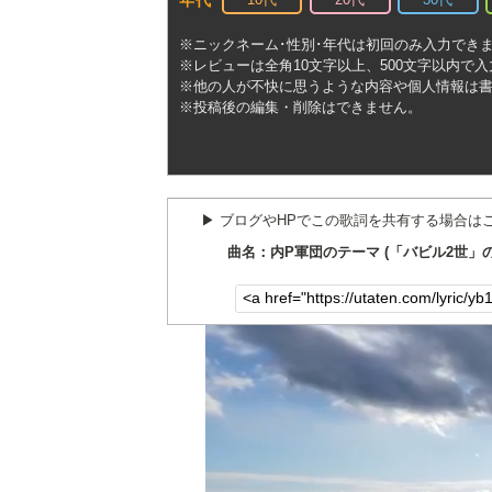
年代
※ニックネーム･性別･年代は初回のみ入力でき
※レビューは全角10文字以上、500文字以内で
※他の人が不快に思うような内容や個人情報は
※投稿後の編集・削除はできません。
▶︎ ブログやHPでこの歌詞を共有する場合は
曲名：内P軍団のテーマ (「バビル2世」の替