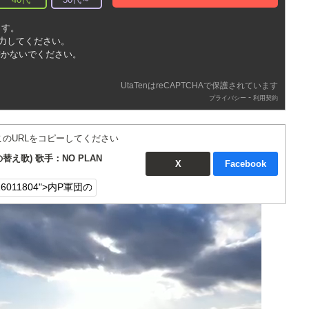
ます。
入力してください。
書かないでください。
UtaTenはreCAPTCHAで保護されています
-
プライバシー
利用契約
このURLをコピーしてください
え歌) 歌手：NO PLAN
X
Facebook