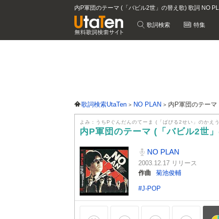
内P軍団のテーマ (「バビル2世」の替え歌) 歌詞 NO P
歌詞検索
特集
歌詞検索UtaTen
NO PLAN
内P軍団のテーマ 
よみ：うちPぐんだんのてーま (「ばびる2せい」のかえう
内P軍団のテーマ (「バビル2世
NO PLAN
2003.12.17 リリース
作曲
菊池俊輔
#J-POP