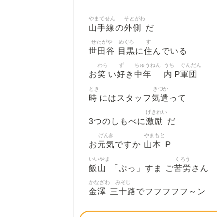
やまてせん
そとがわ
山手線
外側
の
だ
せたがや
めぐろ
す
世田谷
目黒
住
に
んでいる
わら
ず
ちゅうねん
うち
ぐんだん
笑
好
中年
内
軍団
お
い
き
P
とき
きづか
時
気遣
にはスタッフ
って
げきれい
激励
3つのしもべに
だ
げんき
やまもと
元気
山本
お
ですか
P
いいやま
くろう
飯山
苦労
「ぷっ」すま ご
さん
かなざわ
みそじ
金澤
三十路
でフフフフフ～ン