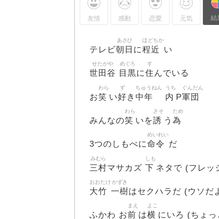
結
友情
感動
恋愛
元気
あさひ
ほどちか
朝日
程近
テレビ
に
い
せたがや
めぐろ
す
世田谷
目黒
住
に
んでいる
わら
ず
ちゅうねん
うち
ぐんだん
笑
好
中年
内
軍団
お
い
き
P
わら
さそ
ため
笑
誘
為
みんなの
いを
う
めいれい
命令
3つのしもべに
だ
みむら
しも
三村
下
マサカズ
ネタで (フレッシ
おおたけ
かずき
大竹
一樹
はセクハラだ (ウソだ
まえ
よこ
前
横
ふかわ お
は
にいろ (ちょっ