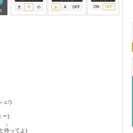
果
ュ!)
よー)
ま
待
と
ってよ)