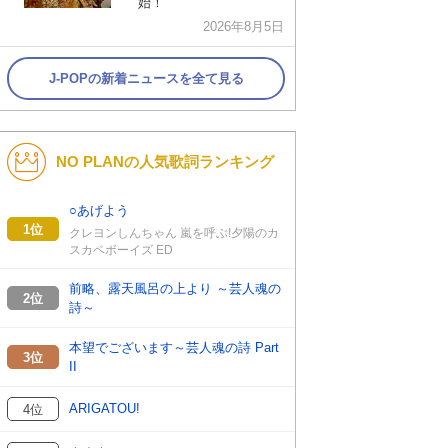
始！
2026年8月5日
J-POPの新着ニュースを全て見る
NO PLANの人気歌詞ランキング
○あげよう
1位
クレヨンしんちゃん 嵐を呼ぶ!夕陽のカ
スカベボーイズ ED
前略、露天風呂の上より ～芸人魂の
2位
詩～
本望でございます～芸人魂の詩 Part
3位
II
ARIGATOU!
4位