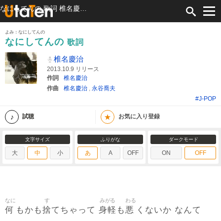
なにしてんの 歌詞 椎名慶治 ふりがな付
よみ：なにしてんの
なにしてんの
歌詞
椎名慶治
2013.10.9 リリース
作詞
椎名慶治
作曲
椎名慶治
,
永谷喬夫
#J-POP
★
試聴
お気に入り登録
文字サイズ
ふりがな
ダークモード
大
中
小
あ
A
OFF
ON
OFF
なに
す
みがる
わる
何
捨
身軽
悪
もかも
てちゃって
も
くないか なんて