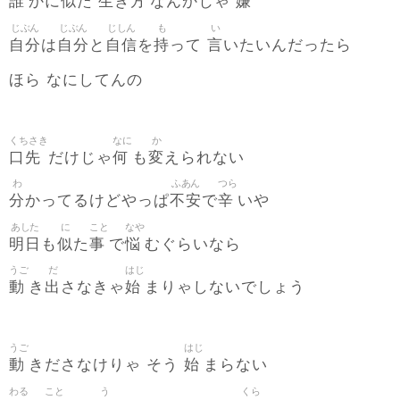
誰
似
生
方
嫌
かに
た
き
なんかじゃ
じぶん
じぶん
じしん
も
い
自分
自分
自信
持
言
は
と
を
って
いたいんだったら
ほら なにしてんの
くちさき
なに
か
口先
何
変
だけじゃ
も
えられない
わ
ふあん
つら
分
不安
辛
かってるけどやっぱ
で
いや
あした
に
こと
なや
明日
似
事
悩
も
た
で
むぐらいなら
うご
だ
はじ
動
出
始
き
さなきゃ
まりゃしないでしょう
うご
はじ
動
始
きださなけりゃ そう
まらない
わる
こと
う
くら