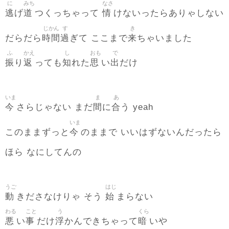
に
みち
なさ
逃
道
情
げ
つくっちゃって
けないったらありゃしない
じかん
す
き
時間
過
来
だらだら
ぎて ここまで
ちゃいました
ふ
かえ
し
おも
で
振
返
知
思
出
り
っても
れた
い
だけ
いま
ま
あ
今
間
合
さらじゃない まだ
に
う yeah
いま
今
このままずっと
のままで いいはずないんだったら
ほら なにしてんの
うご
はじ
動
始
きださなけりゃ そう
まらない
わる
こと
う
くら
悪
事
浮
暗
い
だけ
かんできちゃって
いや