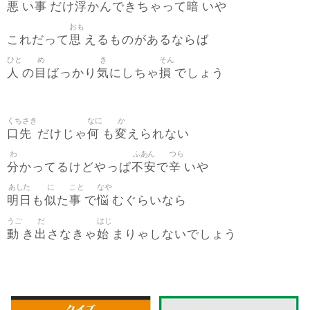
悪
事
浮
暗
い
だけ
かんできちゃって
いや
おも
思
これだって
えるものがあるならば
ひと
め
き
そん
人
目
気
損
の
ばっかり
にしちゃ
でしょう
くちさき
なに
か
口先
何
変
だけじゃ
も
えられない
わ
ふあん
つら
分
不安
辛
かってるけどやっぱ
で
いや
あした
に
こと
なや
明日
似
事
悩
も
た
で
むぐらいなら
うご
だ
はじ
動
出
始
き
さなきゃ
まりゃしないでしょう