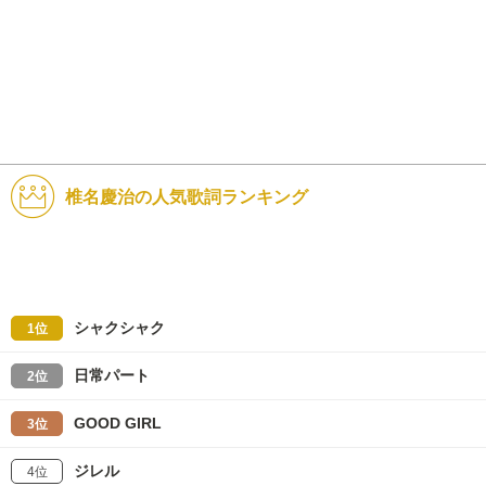
椎名慶治の人気歌詞ランキング
シャクシャク
1位
日常パート
2位
GOOD GIRL
3位
ジレル
4位