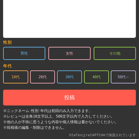
性別
男性
女性
その他
年代
10代
20代
30代
40代
50代～
投稿
※ニックネーム･性別･年代は初回のみ入力できます。
※レビューは全角10文字以上、500文字以内で入力してください。
※他の人が不快に思うような内容や個人情報は書かないでください。
※投稿後の編集・削除はできません。
UtaTenはreCAPTCHAで保護されています