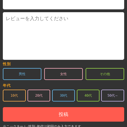
性別
男性
女性
その他
年代
10代
20代
30代
40代
50代～
投稿
※ニックネーム･性別･年代は初回のみ入力できます。