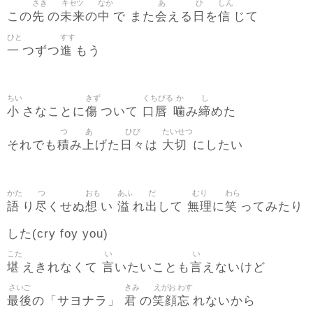
さき
キセツ
なか
あ
ひ
しん
先
未来
中
会
日
信
この
の
の
で また
える
を
じて
ひと
すす
一
進
つずつ
もう
ちい
きず
くちびる
か
し
小
傷
口唇
噛
締
さなことに
ついて
み
めた
つ
あ
ひび
たいせつ
積
上
日々
大切
それでも
み
げた
は
にしたい
かた
つ
おも
あふ
だ
むり
わら
語
尽
想
溢
出
無理
笑
り
くせぬ
い
れ
して
に
ってみたり
した(cry foy you)
こた
い
い
堪
言
言
えきれなくて
いたいことも
えないけど
さいご
きみ
えがお
わす
最後
君
笑顔
忘
の「サヨナラ」
の
れないから