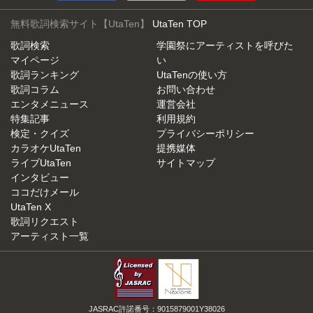
無料歌詞検索サイト【UtaTen】
UtaTen TOP
歌詞検索
学園祭にアーティストを呼びた
マイページ
い
歌詞ランキング
UtaTenの使い方
歌詞コラム
お問い合わせ
エンタメニュース
運営会社
特集記事
利用規約
検定・クイズ
プライバシーポリシー
カラオケUtaTen
提携媒体
ライブUtaTen
サイトマップ
インタビュー
ココだけメール
UtaTen X
歌詞リクエスト
アーティスト一覧
JASRAC許諾番号：9015879001Y38026