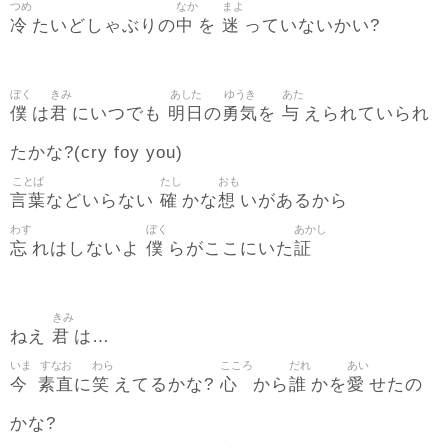
つめ
なか
まよ
冷
中
迷
たいどしゃぶりの
を
っていないかい?
ぼく
きみ
あした
ゆうき
あた
僕
君
明日
勇気
与
は
にいつでも
の
を
えられていられ
たかな?(cry foy you)
ことば
たし
おも
言葉
確
想
などいらない
かな
いがあるから
わす
ぼく
あかし
忘
僕
証
れはしないよ
らがここにいた
きみ
君
ねえ
は…
いま
すなお
わら
こころ
だれ
あい
今
素直
笑
心
誰
愛
に
えてるかな?
から
かを
せたの
かな?