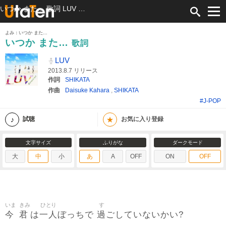
いつか また… 歌詞 LUV ふりがな付
よみ：いつか また…
いつか また…
歌詞
LUV
2013.8.7 リリース
作詞
SHIKATA
作曲
Daisuke Kahara
,
SHIKATA
#J-POP
★
試聴
お気に入り登録
文字サイズ
ふりがな
ダークモード
大
中
小
あ
A
OFF
ON
OFF
いま
きみ
ひとり
す
今
君
一人
過
は
ぼっちで
ごしていないかい?