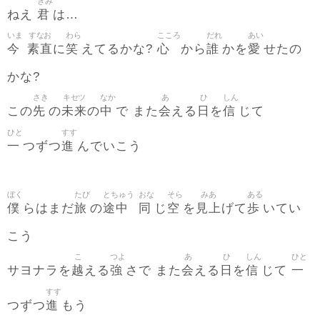
きみ
君
ねえ
は…
いま
すなお
わら
こころ
だれ
あい
今
素直
笑
心
誰
愛
に
えてるかな?
から
かを
せたの
かな?
さき
キセツ
なか
あ
ひ
しん
先
未来
中
会
日
信
この
の
の
で また
える
を
じて
ひと
すす
一
進
つずつ
んでいこう
ぼく
たび
とちゅう
おな
そら
みあ
ある
僕
旅
途中
同
空
見上
歩
らはまだ
の
じ
を
げて
いてい
こう
こ
つよ
あ
ひ
しん
ひと
越
強
会
日
信
一
サヨナラを
える
さで また
える
を
じて
すす
進
つずつ
もう