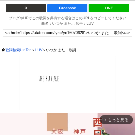
X
Facebook
LINE
ブログやHPでこの歌詞を共有する場合はこのURLをコピーしてください
曲名：いつか また… 歌手：LUV
歌詞検索UtaTen
LUV
いつか また…歌詞
もっと見る
arrow_forward_ios