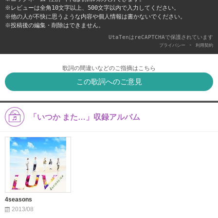
※レビューは全角10文字以上、500文字以内で入力してください。
※他の人が不快に思うような内容や個人情報は書かないでください。
※投稿後の編集・削除はできません。
UtaTenはreCAPTCHAで保護されています
-
プライバシー
利用契約
歌詞の間違いなどのご指摘はこちら
この歌詞へのご意見
「いつか また…」収録アルバム
4seasons
2013/08