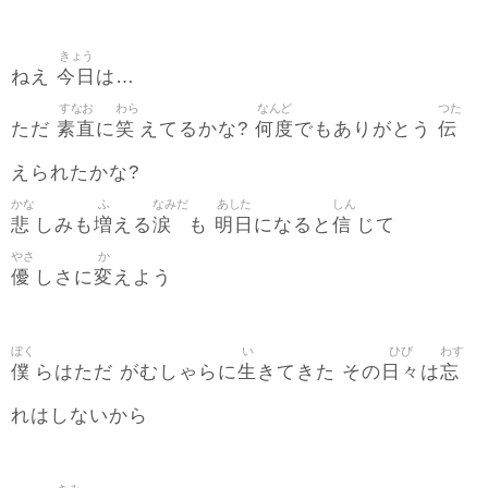
きょう
今日
ねえ
は…
すなお
わら
なんど
つた
素直
笑
何度
伝
ただ
に
えてるかな?
でもありがとう
えられたかな?
かな
ふ
なみだ
あした
しん
悲
増
涙
明日
信
しみも
える
も
になると
じて
やさ
か
優
変
しさに
えよう
ぼく
い
ひび
わす
僕
生
日々
忘
らはただ がむしゃらに
きてきた その
は
れはしないから