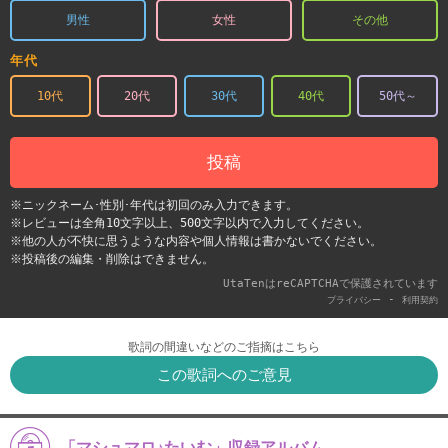
男性
女性
その他
年代
10代
20代
30代
40代
50代～
投稿
※ニックネーム･性別･年代は初回のみ入力できます。
※レビューは全角10文字以上、500文字以内で入力してください。
※他の人が不快に思うような内容や個人情報は書かないでください。
※投稿後の編集・削除はできません。
UtaTenはreCAPTCHAで保護されています
-
プライバシー
利用契約
歌詞の間違いなどのご指摘はこちら
この歌詞へのご意見
「マシュマロ♪たいむ」収録アルバム