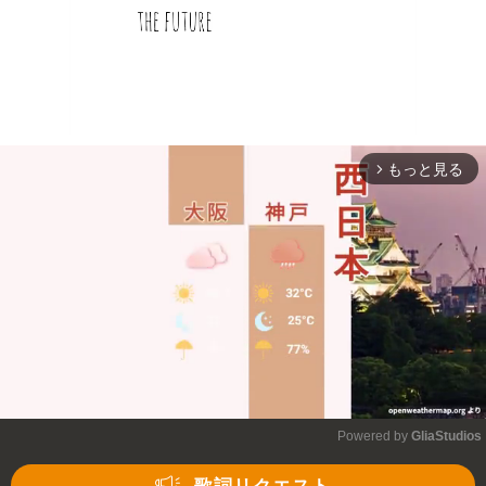
もっと見る
arrow_forward_ios
Powered by 
GliaStudios
Mute