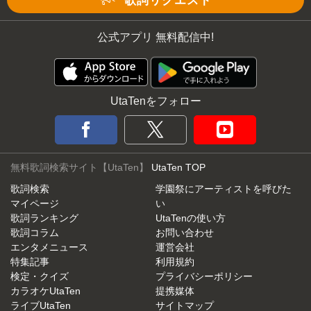
歌詞リクエスト
公式アプリ 無料配信中!
UtaTenをフォロー
無料歌詞検索サイト【UtaTen】
UtaTen TOP
歌詞検索
学園祭にアーティストを呼びた
マイページ
い
歌詞ランキング
UtaTenの使い方
歌詞コラム
お問い合わせ
エンタメニュース
運営会社
特集記事
利用規約
検定・クイズ
プライバシーポリシー
カラオケUtaTen
提携媒体
ライブUtaTen
サイトマップ