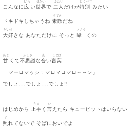
ひろ
せかい
ふたり
とくべつ
広
世界
二人
特別
こんなに
い
で
だけが
みたい
すてき
素敵
ドキドキしちゃうね
だね
だいす
ささや
大好
囁
きな あなただけに そっと
くの
あま
ふしぎ
あ
ことば
甘
不思議
合
言葉
くて
な
い
「マーロマッシュマロマロマロ～～ン」
でしょ....でしょ....でしょ!!
うま
い
上手
言
はじめから
く
えたら キューピットはいらない
て
照
れてないで そばにおいでよ