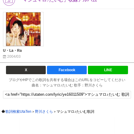
U・La・Ra
2004/03
X
Facebook
LINE
ブログやHPでこの歌詞を共有する場合はこのURLをコピーしてください
曲名：マシュマロ♪たいむ 歌手：野川さくら
歌詞検索UtaTen
野川さくら
マシュマロ♪たいむ歌詞