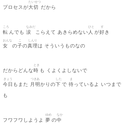
たいせつ
大切
プロセスが
だから
ころ
なみだ
ひと
す
転
涙
人
好
んでも
こらえて あきらめない
が
き
おんな
こ
しんり
女
子
真理
の
の
は そういうものなの
とき
時
だからどんな
も くよくよしないで
きょう
つきあ
した
ま
今日
月明
下
待
もまた
かりの
で
っているよ いつまで
も
ゆめ
なか
夢
中
フワフワしようよ
の