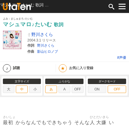
マシュマロ♪たいむ 歌詞 野川さくら ふりがな付
よみ：ましゅまろ♪たいむ
マシュマロ♪たいむ
歌詞
野川さくら
2004.3.1 リリース
作詞
野川さくら
作曲
影山ヒロノブ
#声優
★
試聴
お気に入り登録
文字サイズ
ふりがな
ダークモード
大
中
小
あ
A
OFF
ON
OFF
さいしょ
ひと
だいきら
最初
人
大嫌
からなんでもできちゃう そんな
い