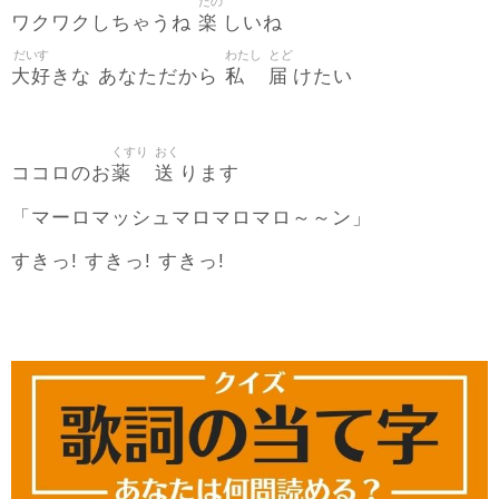
たの
楽
ワクワクしちゃうね
しいね
だいす
わたし
とど
大好
私
届
きな あなただから
けたい
くすり
おく
薬
送
ココロのお
ります
「マーロマッシュマロマロマロ～～ン」
すきっ! すきっ! すきっ!