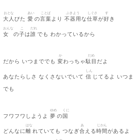
おとな
あい
ことば
ぶきよう
しぐさ
す
大人
愛
言葉
不器用
仕草
好
びた
の
より
な
が
き
おんな
こ
だれ
女
子
誰
の
は
でも わかっているから
か
だめ
変
駄目
だから いつまででも
わっちゃ
だよ
しん
信
あなたらしさ なくさないでいて
じてるよ いつま
でも
ゆめ
くに
夢
国
フワフワしようよ
の
はな
あ
じかん
離
合
時間
どんなに
れていても つなぎ
える
があるよ