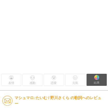
結果
友情
感動
恋愛
元気
マシュマロ♪たいむ / 野川さくら の歌詞へのレビュ
ー