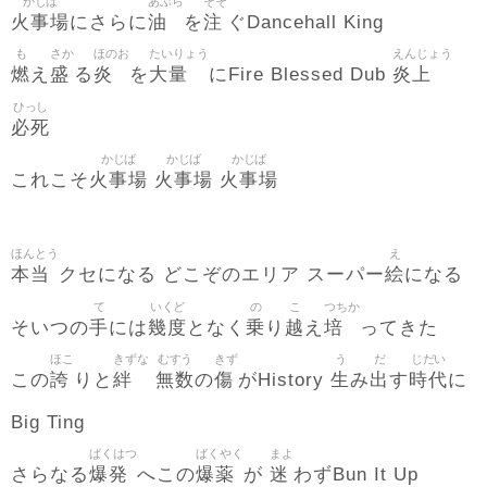
かじば
あぶら
そそ
火事場
油
注
にさらに
を
ぐDancehall King
も
さか
ほのお
たいりょう
えんじょう
燃
盛
炎
大量
炎上
え
る
を
にFire Blessed Dub
ひっし
必死
かじば
かじば
かじば
火事場
火事場
火事場
これこそ
ほんとう
え
本当
絵
クセになる どこぞのエリア スーパー
になる
て
いくど
の
こ
つちか
手
幾度
乗
越
培
そいつの
には
となく
り
え
ってきた
ほこ
きずな
むすう
きず
う
だ
じだい
誇
絆
無数
傷
生
出
時代
この
りと
の
がHistory
み
す
に
Big Ting
ばくはつ
ばくやく
まよ
爆発
爆薬
迷
さらなる
へこの
が
わずBun It Up