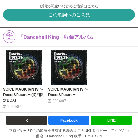
歌詞の間違いなどのご指摘はこちら
この歌詞へのご意見
「Dancehall King」収録アルバム
VOICE MAGICIAN IV 〜
VOICE MAGICIAN IV 〜
Roots&Future〜(初回限
Roots&Future〜
定BOX)
2014/07
2014/07
X
Facebook
LINE
ブログやHPでこの歌詞を共有する場合はこのURLをコピーしてください
曲名：Dancehall King 歌手：HAN-KUN