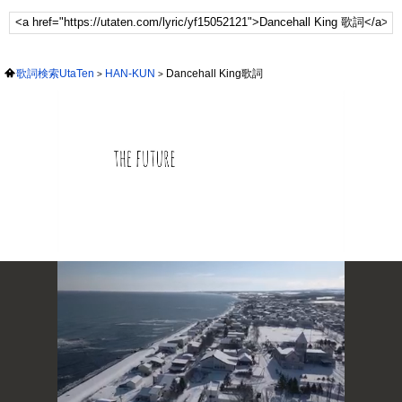
歌詞検索UtaTen
HAN-KUN
Dancehall King歌詞