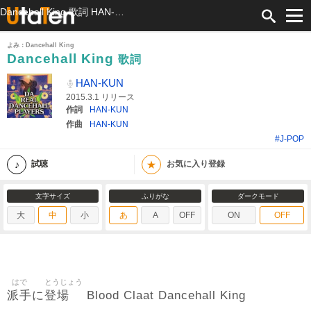
Dancehall King 歌詞 HAN-KUN ふりがな付
よみ：Dancehall King
Dancehall King
歌詞
HAN-KUN
2015.3.1 リリース
作詞
HAN-KUN
作曲
HAN-KUN
#J-POP
★
試聴
お気に入り登録
文字サイズ
ふりがな
ダークモード
大
中
小
あ
A
OFF
ON
OFF
はで
とうじょう
派手
登場
に
Blood Claat Dancehall King