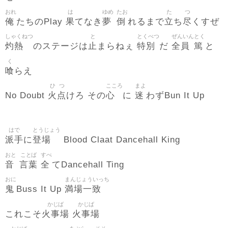
おれ
は
ゆめ
たお
た
つ
俺
果
夢
倒
立
尽
たちのPlay
てなき
れるまで
ち
くすぜ
しゃくねつ
と
とくべつ
ぜんいん
とく
灼熱
止
特別
全員
篤
のステージは
まらねぇ
だ
と
く
喰
らえ
ひ
つ
こころ
まよ
火
点
心
迷
No Doubt
けろ その
に
わずBun It Up
はで
とうじょう
派手
登場
に
Blood Claat Dancehall King
おと
ことば
すべ
音
言葉
全
てDancehall Ting
おに
まんじょういっち
鬼
満場一致
Buss It Up
かじば
かじば
火事場
火事場
これこそ