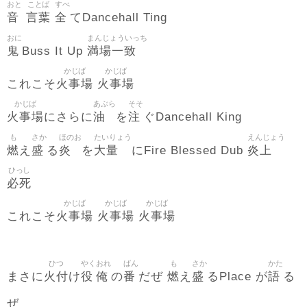
おと
ことば
すべ
音
言葉
全
てDancehall Ting
おに
まんじょういっち
鬼
満場一致
Buss It Up
かじば
かじば
火事場
火事場
これこそ
かじば
あぶら
そそ
火事場
油
注
にさらに
を
ぐDancehall King
も
さか
ほのお
たいりょう
えんじょう
燃
盛
炎
大量
炎上
え
る
を
にFire Blessed Dub
ひっし
必死
かじば
かじば
かじば
火事場
火事場
火事場
これこそ
ひつ
やく
おれ
ばん
も
さか
かた
火付
役
俺
番
燃
盛
語
まさに
け
の
だぜ
え
るPlace が
る
ぜ