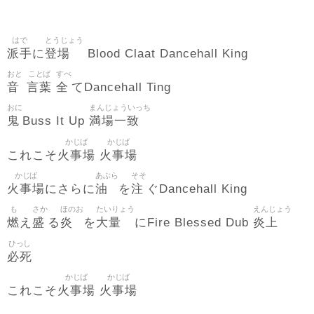
はで
とうじょう
派手
登場
に
Blood Claat Dancehall King
おと
ことば
すべ
音
言葉
全
てDancehall Ting
おに
まんじょういっち
鬼
満場一致
Buss It Up
かじば
かじば
火事場
火事場
これこそ
かじば
あぶら
そそ
火事場
油
注
にさらに
を
ぐDancehall King
も
さか
ほのお
たいりょう
えんじょう
燃
盛
炎
大量
炎上
え
る
を
にFire Blessed Dub
ひっし
必死
かじば
かじば
火事場
火事場
これこそ