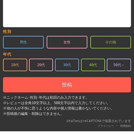
性別
男性
女性
その他
年代
10代
20代
30代
40代
50代～
投稿
※ニックネーム･性別･年代は初回のみ入力できます。
※レビューは全角10文字以上、500文字以内で入力してください。
※他の人が不快に思うような内容や個人情報は書かないでください。
※投稿後の編集・削除はできません。
UtaTenはreCAPTCHAで保護されています
-
プライバシー
利用契約